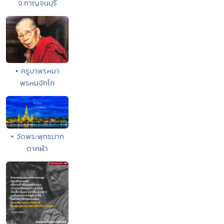
จ.กาญจนบุรี
• ครูบาพรหมา
พรหมจักโก
• วัดพระพุทธบาท
ตากผ้า