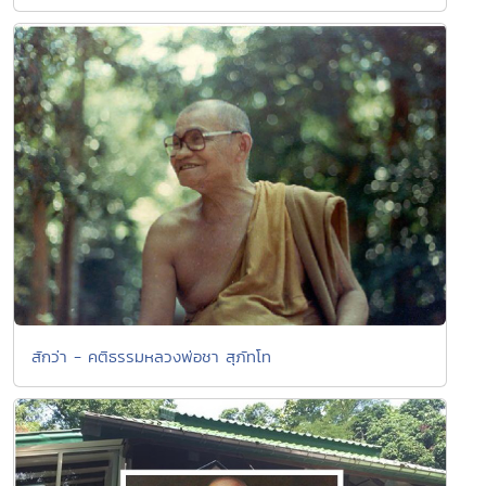
สักว่า - คติธรรมหลวงพ่อชา สุภัทโท