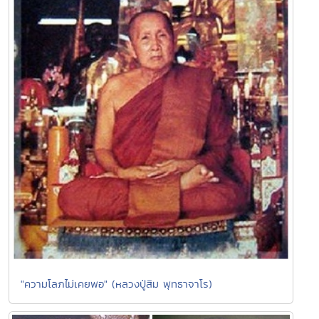
"ความโลภไม่เคยพอ" (หลวงปู่สิม พุทธาจาโร)