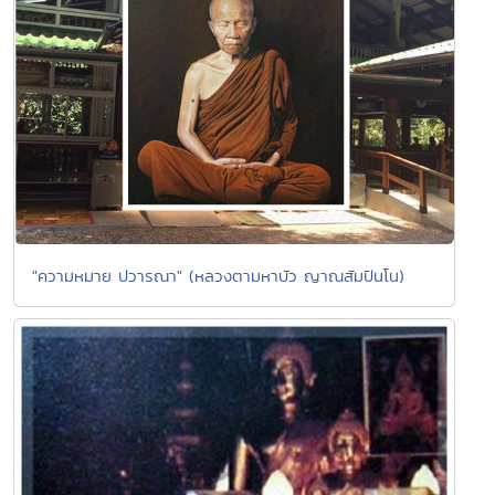
"ความหมาย ปวารณา" (หลวงตามหาบัว ญาณสัมปันโน)