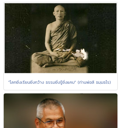
"โลกยิ่งเรียนยิ่งกว้าง ธรรมยิ่งรู้ยิ่งแคบ" (ท่านพ่อลี ธมฺมธโร)