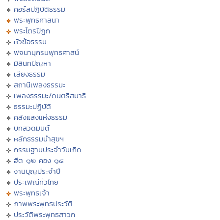
คอร์สปฏิบัติธรรม
พระพุทธศาสนา
พระไตรปิฏก
หัวข้อธรรม
พจนานุกรมพุทธศาสน์
มิลินทปัญหา
เสียงธรรม
สถานีเพลงธรรมะ
เพลงธรรมะ/ดนตรีสมาธิ
ธรรมะปฏิบัติ
คลังแสงแห่งธรรม
บทสวดมนต์
หลักธรรมนำสุขฯ
กรรมฐานประจำวันเกิด
ฮีต ๑๒ คอง ๑๔
งานบุญประจำปี
ประเพณีทั่วไทย
พระพุทธเจ้า
ภาพพระพุทธประวัติ
ประวัติพระพุทธสาวก