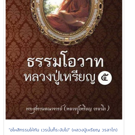
"อโหสิกรรมให้กัน เวรนั้นก็ระงับไป" (หลวงปู่เหรียญ วรลาโภ)