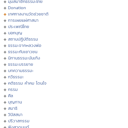
มุมสมาชิกธรรมะไทย
Donation
เทศกาลงานวัดช่วยชาติ
การเผยแผ่ศาสนา
ประเพณีไทย
บอกบุญ
สถานปฏิบัติธรรม
ธรรมะจากหลวงพ่อ
ธรรมะกับเยาวชน
นิทานธรรมะบันเทิง
ธรรมะบรรยาย
บทความธรรมะ
กวีธรรมะ
คติธรรม คำคม โดนใจ
กรรม
ศีล
บุญทาน
สมาธิ
วิปัสสนา
ปริวาสกรรม
ฟังสวดมนต์