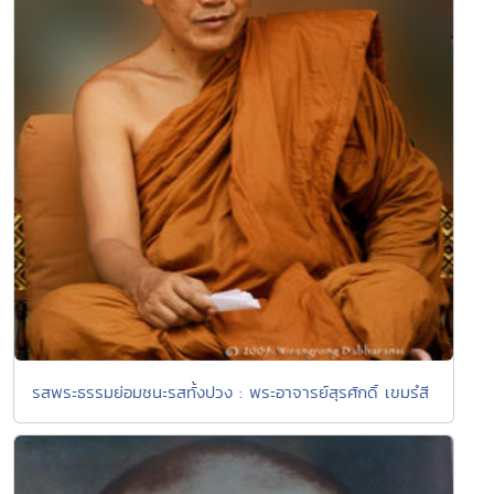
รสพระธรรมย่อมชนะรสทั้งปวง : พระอาจารย์สุรศักดิ์ เขมรํสี