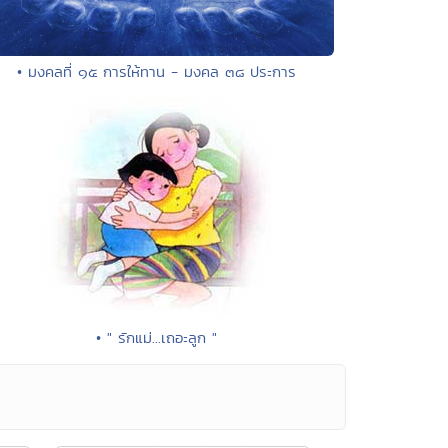
• มงคลที่ ๑๕ การให้ทาน - มงคล ๓๘ ประการ
• " รักแม่...เถอะลูก "