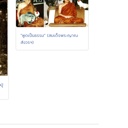
"พูดเป็นธรรม" (สมเด็จพระญาณ
สังวรฯ)
ู่