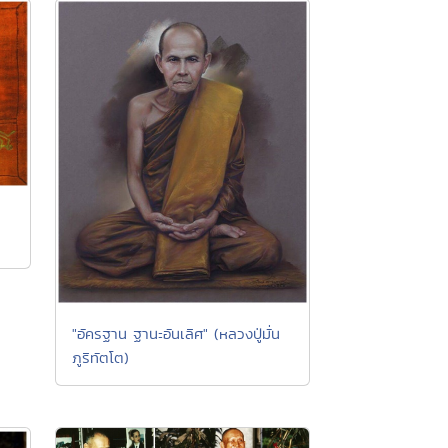
"อัครฐาน ฐานะอันเลิศ" (หลวงปู่มั่น
ภูริทัตโต)