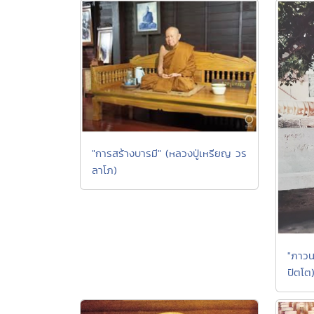
"การสร้างบารมี" (หลวงปู่เหรียญ วร
ลาโภ)
"ภาวนา
ปัตโต