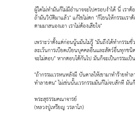
ผู้ใดไม่ทำมันก็ไม่มีอำนาจจะไปครอบงำได้ นี่ เราต้องเ
ถ้ามันวิบัติมาแล้ว" แก้ไขไม่ตก "ก็โยนให้กรรมเราต
ตามมาสนองเอา เราไม่ต้องเสียใจ"
เพราะว่าตั้งแต่ก่อนนู้นมันไม่รู้ "มันถึงได้ทำกรรมช
ละเว้นการเบียดเบียนบุคคลอื่นและสัตว์อื่นทุกชน
จะไม่ตอบ" หากตอบโต้กันไป มันก็จะเป็นกรรมเป็นเ
"ถ้ากรรมเวรหนหลังมี บันดาลให้เขามาทำร้ายทำลาย
ทำลายตน" ไม่เช่นนั้นเวรกรรมมันก็ไม่จบสักที มันก
พระสุธรรมคณาจารย์
(หลวงปู่เหรียญ วรลาโภ)