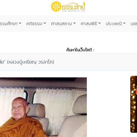
รรมศึกษา
คติธรรม
ศาสนสถาน
ศาสนพิธี
ประเพณี
บอ
ค้นหาในเว็บไซต์ :
ีย" (หลวงปู่เหรียญ วรลาโภ)