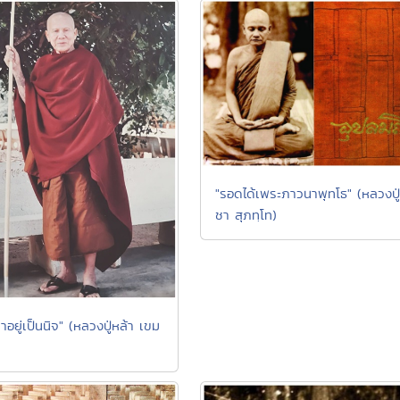
"รอดได้เพระภาวนาพุทโธ" (หลวงปู่
ชา สุภทฺโท)
อยู่เป็นนิจ" (หลวงปู่หล้า เขม
)