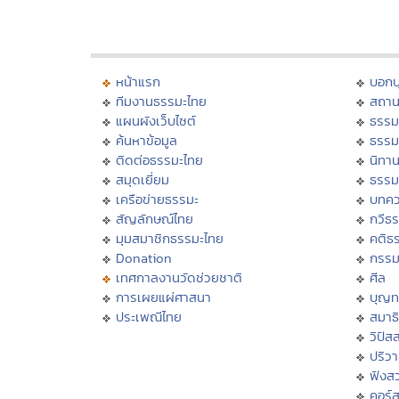
หน้าแรก
บอก
ทีมงานธรรมะไทย
สถาน
แผนผังเว็บไซต์
ธรรม
ค้นหาข้อมูล
ธรรม
ติดต่อธรรมะไทย
นิทาน
สมุดเยี่ยม
ธรรม
เครือข่ายธรรมะ
บทคว
สัญลักษณ์ไทย
กวีธ
มุมสมาชิกธรรมะไทย
คติธ
Donation
กรร
เทศกาลงานวัดช่วยชาติ
ศีล
การเผยแผ่ศาสนา
บุญท
ประเพณีไทย
สมาธิ
วิปัส
ปริว
ฟังส
คอร์ส