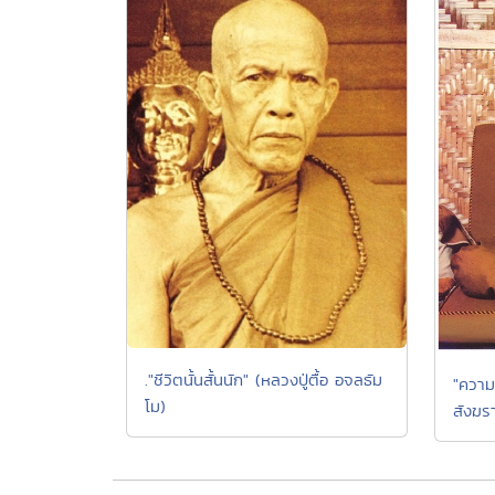
."ชีวิตนั้นสั้นนัก" (หลวงปู่ตื้อ อจลธัม
"ความ
โม)
สังฆรา