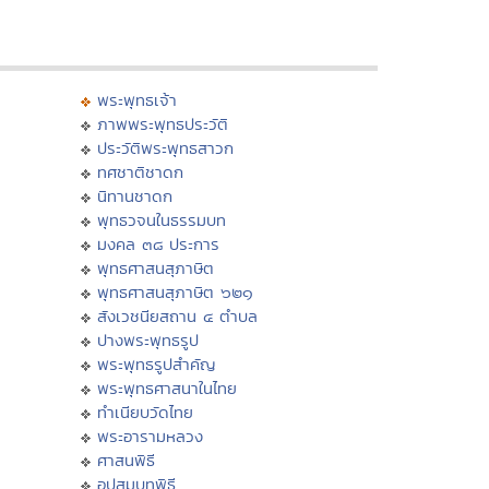
พระพุทธเจ้า
ภาพพระพุทธประวัติ
ประวัติพระพุทธสาวก
ทศชาติชาดก
นิทานชาดก
พุทธวจนในธรรมบท
มงคล ๓๘ ประการ
พุทธศาสนสุภาษิต
พุทธศาสนสุภาษิต ๖๒๑
สังเวชนียสถาน ๔ ตำบล
ปางพระพุทธรูป
พระพุทธรูปสำคัญ
พระพุทธศาสนาในไทย
ทำเนียบวัดไทย
พระอารามหลวง
ศาสนพิธี
อุปสมบทพิธี