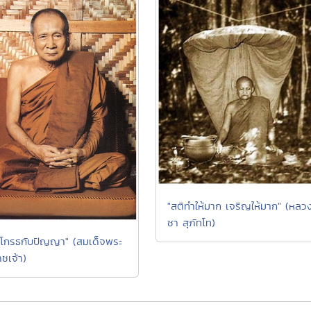
"สติทำให้มาก เจริญให้มาก" (หลวงป
ชา สุภัทโท)
โกรธกับปัญญา" (สมเด็จพระ
ชเจ้า)