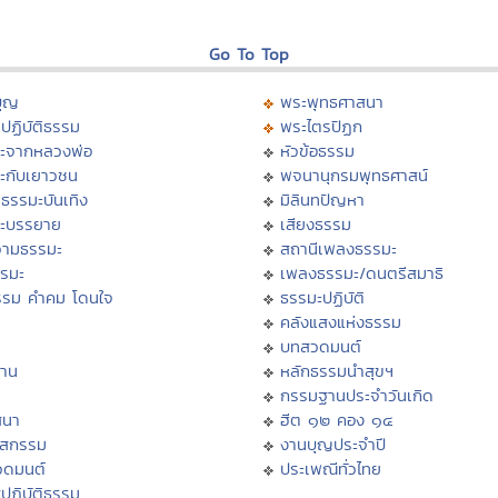
Go To Top
บุญ
พระพุทธศาสนา
ปฏิบัติธรรม
พระไตรปิฏก
ะจากหลวงพ่อ
หัวข้อธรรม
ะกับเยาวชน
พจนานุกรมพุทธศาสน์
ธรรมะบันเทิง
มิลินทปัญหา
ะบรรยาย
เสียงธรรม
ามธรรมะ
สถานีเพลงธรรมะ
รรมะ
เพลงธรรมะ/ดนตรีสมาธิ
รรม คำคม โดนใจ
ธรรมะปฏิบัติ
ม
คลังแสงแห่งธรรม
บทสวดมนต์
าน
หลักธรรมนำสุขฯ
กรรมฐานประจำวันเกิด
สนา
ฮีต ๑๒ คอง ๑๔
าสกรรม
งานบุญประจำปี
วดมนต์
ประเพณีทั่วไทย
ปฏิบัติธรรม