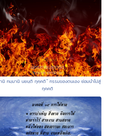
านิ กมฺมานิ นยนฺติ ทุคฺคติ ํ กรรมของตนเอง ย่อมนำไปสู่
ทุคคติ