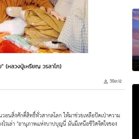
ย" (หลวงปู่เหรียญ วรลาโภ)
วิริยะ12
วอนสิ่งศักดิ์สิทธิ์ทั่วสากลโลก ให้มาช่วยเหลือปัดเป่าความ
่างไรเล่า "อานุภาพแห่งบาปบุญนี่ มันมีเหนือชีวิตจิตใจของ