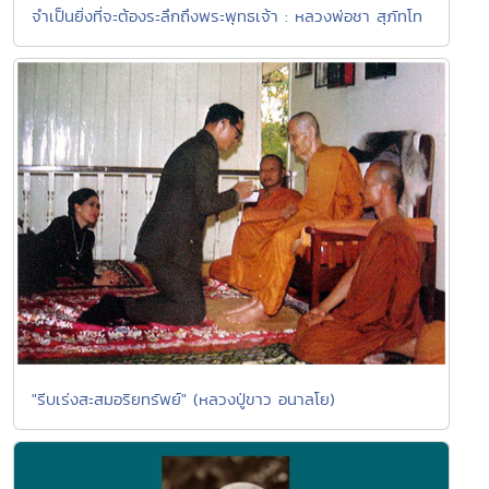
จำเป็นยิ่งที่จะต้องระลึกถึงพระพุทธเจ้า : หลวงพ่อชา สุภัทโท
"รีบเร่งสะสมอริยทรัพย์" (หลวงปู่ขาว อนาลโย)