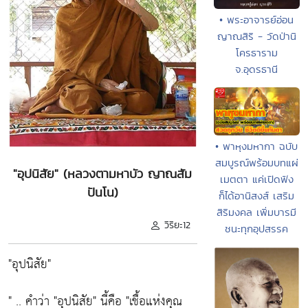
• พระอาจารย์อ่อน
ญาณสิริ - วัดป่านิ
โครธาราม
จ.อุดรธานี
• พาหุงมหากา ฉบับ
สมบูรณ์พร้อมบทแผ่
"อุปนิสัย" (หลวงตามหาบัว ญาณสัม
เมตตา แค่เปิดฟัง
ปันโน)
ก็ได้อานิสงส์ เสริม
สิริมงคล เพิ่มบารมี
วิริยะ12
ชนะทุกอุปสรรค
"อุปนิสัย"
" .. คำว่า "อุปนิสัย" นี้คือ "เชื้อแห่งคุณ