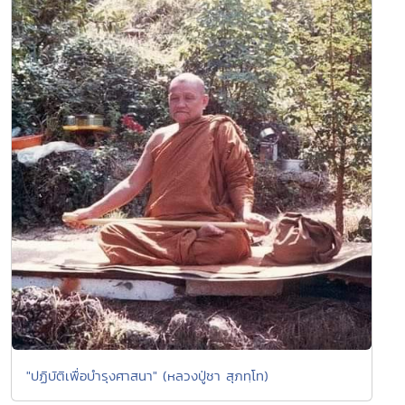
"ปฏิบัติเพื่อบำรุงศาสนา" (หลวงปู่ชา สุภทฺโท)