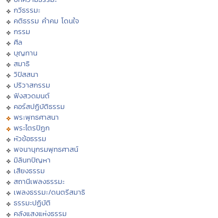
กวีธรรมะ
คติธรรม คำคม โดนใจ
กรรม
ศีล
บุญทาน
สมาธิ
วิปัสสนา
ปริวาสกรรม
ฟังสวดมนต์
คอร์สปฏิบัติธรรม
พระพุทธศาสนา
พระไตรปิฏก
หัวข้อธรรม
พจนานุกรมพุทธศาสน์
มิลินทปัญหา
เสียงธรรม
สถานีเพลงธรรมะ
เพลงธรรมะ/ดนตรีสมาธิ
ธรรมะปฏิบัติ
คลังแสงแห่งธรรม