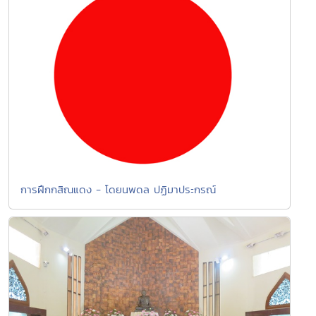
การฝึกกสิณแดง - โดยนพดล ปฏิมาประกรณ์