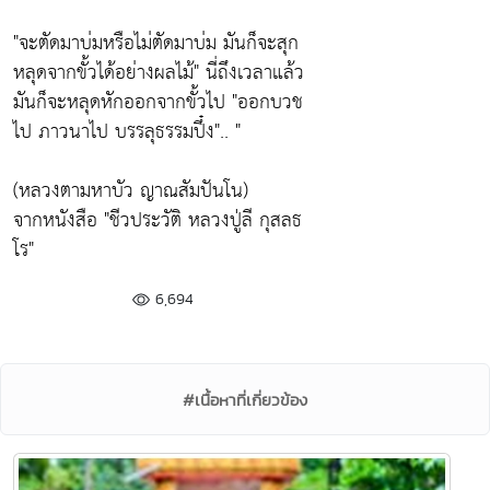
"จะตัดมาบ่มหรือไม่ตัดมาบ่ม มันก็จะสุก
หลุดจากขั้วได้อย่างผลไม้" นี่ถึงเวลาแล้ว
มันก็จะหลุดหักออกจากขั้วไป "ออกบวช
ไป ภาวนาไป บรรลุธรรมปึ๋ง".. "
(หลวงตามหาบัว ญาณสัมปันโน)
จากหนังสือ "ชีวประวัติ หลวงปู่ลี กุสลธ
โร"
6,694
#เนื้อหาที่เกี่ยวข้อง