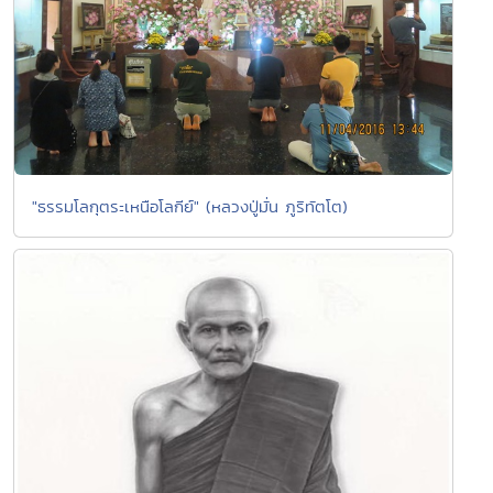
"ธรรมโลกุตระเหนือโลกีย์" (หลวงปู่มั่น ภูริทัตโต)