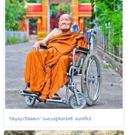
"ปัญญาวิปัสสนา" (หลวงปู่จันทร์ศรี จนฺททีโป)