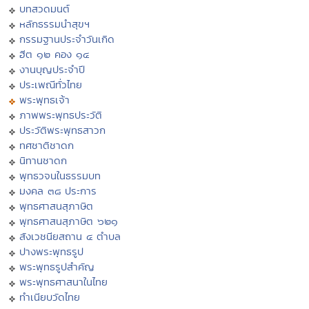
บทสวดมนต์
หลักธรรมนำสุขฯ
กรรมฐานประจำวันเกิด
ฮีต ๑๒ คอง ๑๔
งานบุญประจำปี
ประเพณีทั่วไทย
พระพุทธเจ้า
ภาพพระพุทธประวัติ
ประวัติพระพุทธสาวก
ทศชาติชาดก
นิทานชาดก
พุทธวจนในธรรมบท
มงคล ๓๘ ประการ
พุทธศาสนสุภาษิต
พุทธศาสนสุภาษิต ๖๒๑
สังเวชนียสถาน ๔ ตำบล
ปางพระพุทธรูป
พระพุทธรูปสำคัญ
พระพุทธศาสนาในไทย
ทำเนียบวัดไทย