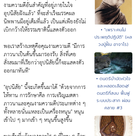
งามความดีอันสำคัญที่อยู่ภายในใจ
อุปนิสัยฝังแล้ว" ที่จะสำเร็จมรรคผล
นิพพานมีอยู่เต็มที่แล้ว เป็นแต่เพียงยังไม่
เบิกกว้างให้ธรรมชาตินี้แสดงตัวออก
• "เพราะคนไม่
ประพฤติปฏิบัติ" (หล
วงปู่ฝั้น อาจาโร)
พอเราสร้างเหตุคือคุณงามความดี "มีการ
ภาวนาเป็นต้นขึ้นมารองรับ สิ่งที่เคย
สั่งสมมาที่เรียกว่าอุปนิสัยนี้ก็จะแสดงตัว
ออกมาทันที"
• ดนตรีบำบัดหัวใจ
"อุปนิสัย" นี้จะเกิดขึ้นมาได้ "ด้วยจากการ
และหลอดเลือด🌿
ดนตรีที่สงบ ฟื้นฟู
ให้ทาน การรักษาศีล การเจริญเมตตา
ระบบประสาท ผ่อน
ภาวนาและคุณงามความดีประเภทต่าง ๆ
คลาย #3
ทั้งหลายนั่นแหละเป็นเครื่องหนุน" หนุน
เข้าไป ๆ มากเข้า ๆ หนุนขึ้นสูงขึ้น