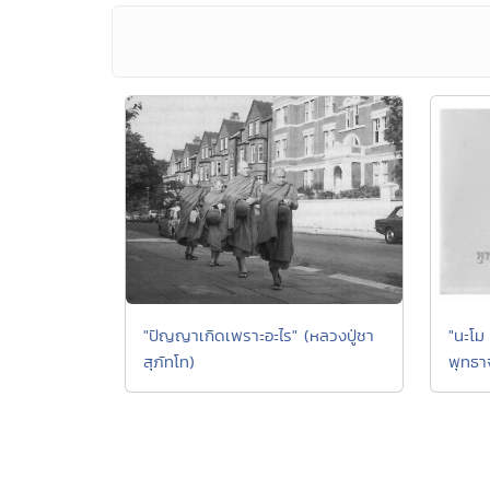
"นะโม
"ปัญญาเกิดเพราะอะไร" (หลวงปู่ชา
พุทธา
สุภัทโท)