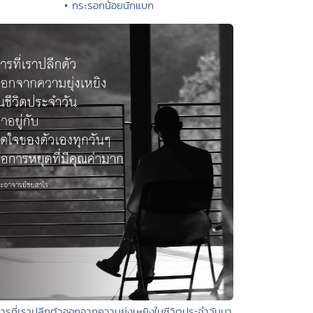
• กระรอกน้อยนักแบก
ารที่เราปลีกตัวออกจากความยุ่งเหยิงในชีวิตประจำวันมา