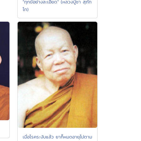
"ทุกข์อย่างละเอียด" (หลวงปู่ชา สุภัท
โท)
เมื่อโรคระงับแล้ว ยาก็หมดอายุไปตาม