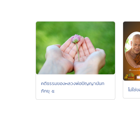
คติธรรมของหลวงพ่อปัญญานันท
ไม่ใช่
ภิกขุ ๕