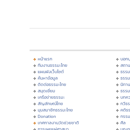
หน้าแรก
บอก
ทีมงานธรรมะไทย
สถาน
แผนผังเว็บไซต์
ธรรม
ค้นหาข้อมูล
ธรรม
ติดต่อธรรมะไทย
นิทาน
สมุดเยี่ยม
ธรรม
เครือข่ายธรรมะ
บทคว
สัญลักษณ์ไทย
กวีธ
มุมสมาชิกธรรมะไทย
คติธ
Donation
กรร
เทศกาลงานวัดช่วยชาติ
ศีล
การเผยแผ่ศาสนา
บุญท