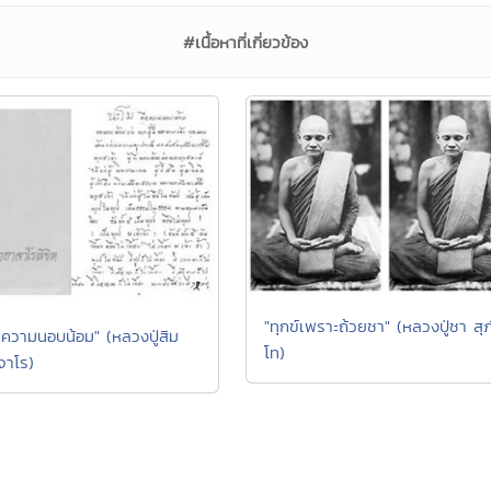
#เนื้อหาที่เกี่ยวข้อง
"ทุกข์เพราะถ้วยชา" (หลวงปู่ชา สุภ
 ความนอบน้อม" (หลวงปู่สิม
โท)
จาโร)