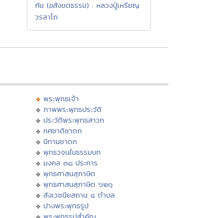
กัน (อสังขตธรรม) : หลวงปู่เหรียญ
วรลาโภ
พระพุทธเจ้า
ภาพพระพุทธประวัติ
ประวัติพระพุทธสาวก
ทศชาติชาดก
นิทานชาดก
พุทธวจนในธรรมบท
มงคล ๓๘ ประการ
พุทธศาสนสุภาษิต
พุทธศาสนสุภาษิต ๖๒๑
สังเวชนียสถาน ๔ ตำบล
ปางพระพุทธรูป
พระพุทธรูปสำคัญ