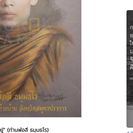
ยู่" (ท่านพ่อลี ธมฺมธโร)
• ก