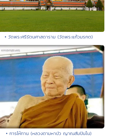
• วัดพระศรีรัตนศาสดาราม (วัดพระแก้วมรกต)
• การให้ทาน (หลวงตามหาบัว ญาณสัมปันโน)