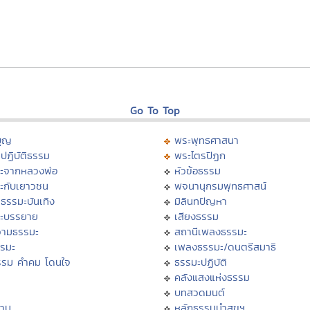
Go To Top
บุญ
พระพุทธศาสนา
ปฏิบัติธรรม
พระไตรปิฏก
ะจากหลวงพ่อ
หัวข้อธรรม
ะกับเยาวชน
พจนานุกรมพุทธศาสน์
ธรรมะบันเทิง
มิลินทปัญหา
ะบรรยาย
เสียงธรรม
ามธรรมะ
สถานีเพลงธรรมะ
รรมะ
เพลงธรรมะ/ดนตรีสมาธิ
รรม คำคม โดนใจ
ธรรมะปฏิบัติ
ม
คลังแสงแห่งธรรม
บทสวดมนต์
าน
หลักธรรมนำสุขฯ