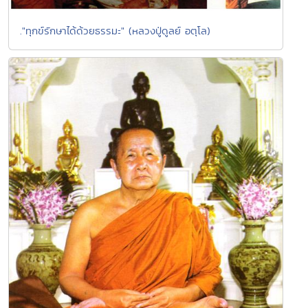
."ทุกข์รักษาได้ด้วยธรรมะ" (หลวงปู่ดูลย์ อตุโล)