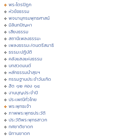
พระไตรปิฏก
หัวข้อธรรม
พจนานุกรมพุทธศาสน์
มิลินทปัญหา
เสียงธรรม
สถานีเพลงธรรมะ
เพลงธรรมะ/ดนตรีสมาธิ
ธรรมะปฏิบัติ
คลังแสงแห่งธรรม
บทสวดมนต์
หลักธรรมนำสุขฯ
กรรมฐานประจำวันเกิด
ฮีต ๑๒ คอง ๑๔
งานบุญประจำปี
ประเพณีทั่วไทย
พระพุทธเจ้า
ภาพพระพุทธประวัติ
ประวัติพระพุทธสาวก
ทศชาติชาดก
นิทานชาดก