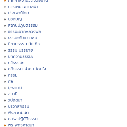
เทศกาลงานวัดช่วยชาติ
การเผยแผ่ศาสนา
ประเพณีไทย
บอกบุญ
สถานปฏิบัติธรรม
ธรรมะจากหลวงพ่อ
ธรรมะกับเยาวชน
นิทานธรรมะบันเทิง
ธรรมะบรรยาย
บทความธรรมะ
กวีธรรมะ
คติธรรม คำคม โดนใจ
กรรม
ศีล
บุญทาน
สมาธิ
วิปัสสนา
ปริวาสกรรม
ฟังสวดมนต์
คอร์สปฏิบัติธรรม
พระพุทธศาสนา