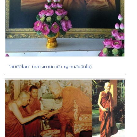
"สมบัติโลก" (หลวงตามหาบัว ญาณสัมปันโน)