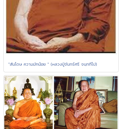
"สันโดษ ความมักน้อย " (หลวงปู่จันทร์ศรี จนฺททีโป)