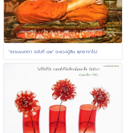
"ธรรมเมตตา ฉบับที่ ๑๒" (หลวงปู่สิม พุทธาจาโร)