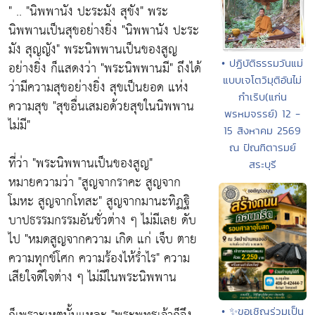
" ..
"นิพพานัง ปะระมัง สุขัง"
พระ
นิพพานเป็นสุขอย่างยิ่ง
"นิพพานัง ปะระ
มัง สุญญัง"
พระนิพพานเป็นของสูญ
• ปฏิบัติธรรมวันแม่
อย่างยิ่ง ก็แสดงว่า
"พระนิพพานมี"
ถึงได้
แบบเจโตวิมุติอันไม่
ว่ามีความสุขอย่างยิ่ง สุขเป็นยอด แห่ง
กำเริบ(แก่น
ความสุข
"สุขอื่นเสมอด้วยสุขในนิพพาน
พรหมจรรย์) 12 -
ไม่มี"
15 สิงหาคม 2569
ณ ปัณฑิตารมย์
ที่ว่า
"พระนิพพานเป็นของสูญ"
สระบุรี
หมายความว่า
"สูญจากราคะ สูญจาก
โมหะ สูญจากโทสะ"
สูญจากมานะทิฏฐิ
บาปธรรมกรรมอันชั่วต่าง ๆ ไม่มีเลย ดับ
ไป
"หมดสูญจากความ เกิด แก่ เจ็บ ตาย
ความทุกข์โศก ความร้องไห้รํ่าไร"
ความ
เสียใจดีใจต่าง ๆ ไม่มีในพระนิพพาน
• ✨ขอเชิญร่วมเป็น