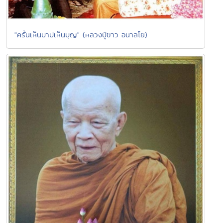
"ครั้นเห็นบาปเห็นบุญ" (หลวงปู่ขาว อนาลโย)