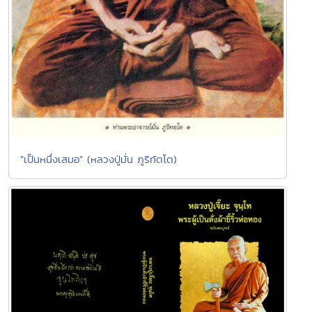
"เป็นหนึ่งเสมอ" (หลวงปู่มั่น ภูริทัตโต)