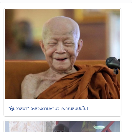
"ผู้มีวาสนา" (หลวงตามหาบัว ญาณสัมปันโน)