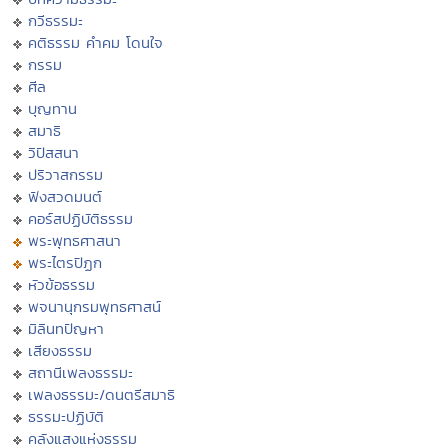
กวีธรรมะ
คติธรรม คำคม โดนใจ
กรรม
ศีล
บุญทาน
สมาธิ
วิปัสสนา
ปริวาสกรรม
ฟังสวดมนต์
คอร์สปฏิบัติธรรม
พระพุทธศาสนา
พระไตรปิฏก
หัวข้อธรรม
พจนานุกรมพุทธศาสน์
มิลินทปัญหา
เสียงธรรม
สถานีเพลงธรรมะ
เพลงธรรมะ/ดนตรีสมาธิ
ธรรมะปฏิบัติ
คลังแสงแห่งธรรม