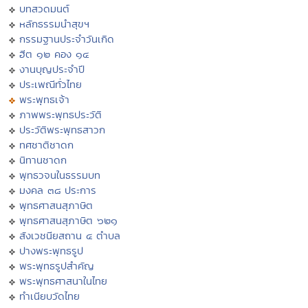
บทสวดมนต์
หลักธรรมนำสุขฯ
กรรมฐานประจำวันเกิด
ฮีต ๑๒ คอง ๑๔
งานบุญประจำปี
ประเพณีทั่วไทย
พระพุทธเจ้า
ภาพพระพุทธประวัติ
ประวัติพระพุทธสาวก
ทศชาติชาดก
นิทานชาดก
พุทธวจนในธรรมบท
มงคล ๓๘ ประการ
พุทธศาสนสุภาษิต
พุทธศาสนสุภาษิต ๖๒๑
สังเวชนียสถาน ๔ ตำบล
ปางพระพุทธรูป
พระพุทธรูปสำคัญ
พระพุทธศาสนาในไทย
ทำเนียบวัดไทย