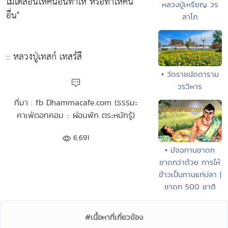
ไม่ได้สอนให้คนอื่นทำให้ หรือทำให้คน
หลวงปู่เหรียญ วร
อื่น"
ลาโภ
:: หลวงปู่เทสก์ เทสฺรํสี
• วัดราชนัดดาราม
วรวิหาร
ที่มา : fb Dhammacafe.com (ธรรมะ
คาเฟ่ดอทคอม :: ผ่อนพัก ตระหนักรู้)
6,691
• มัจฉทานชาดก
ชาดกว่าด้วย การให้
ข้าวเป็นทานแก่ปลา |
ชาดก 500 ชาติ
#เนื้อหาที่เกี่ยวข้อง