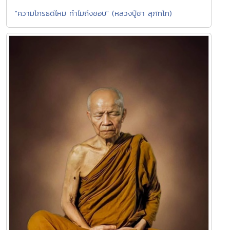
"ความโกรธดีไหม ทำไมถึงชอบ" (หลวงปู่ชา สุภัทโท)