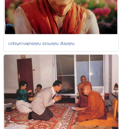
เจริญทางพุทธคุณ ธรรมคุณ สังฆคุณ