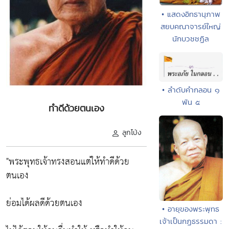
• แสดงอิทธานุภาพ
สยบคณาจารย์ใหญ่
นักบวชชฏิล
• ลำดับคำกลอน ๑
พัน ๕
ทำดีด้วยตนเอง
ลูกโป่ง
"พระพุทธเจ้าทรงสอนแต่ให้ทำดีด้วย
ตนเอง
ย่อมได้ผลดีด้วยตนเอง
• อายุของพระพุทธ
เจ้าเป็นกฏธรรมดา :