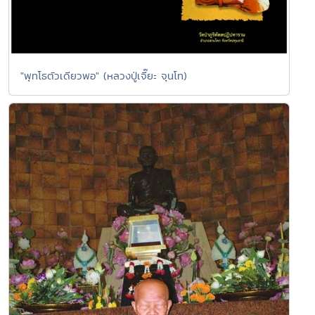
"พุทโธตัวเดียวพอ" (หลวงปู่เจี๊ยะ จุนโท)