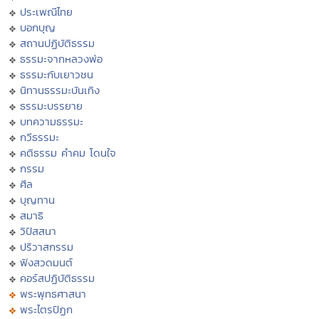
ประเพณีไทย
บอกบุญ
สถานปฏิบัติธรรม
ธรรมะจากหลวงพ่อ
ธรรมะกับเยาวชน
นิทานธรรมะบันเทิง
ธรรมะบรรยาย
บทความธรรมะ
กวีธรรมะ
คติธรรม คำคม โดนใจ
กรรม
ศีล
บุญทาน
สมาธิ
วิปัสสนา
ปริวาสกรรม
ฟังสวดมนต์
คอร์สปฏิบัติธรรม
พระพุทธศาสนา
พระไตรปิฏก