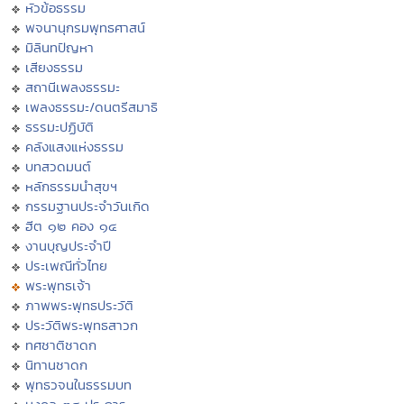
หัวข้อธรรม
พจนานุกรมพุทธศาสน์
มิลินทปัญหา
เสียงธรรม
สถานีเพลงธรรมะ
เพลงธรรมะ/ดนตรีสมาธิ
ธรรมะปฏิบัติ
คลังแสงแห่งธรรม
บทสวดมนต์
หลักธรรมนำสุขฯ
กรรมฐานประจำวันเกิด
ฮีต ๑๒ คอง ๑๔
งานบุญประจำปี
ประเพณีทั่วไทย
พระพุทธเจ้า
ภาพพระพุทธประวัติ
ประวัติพระพุทธสาวก
ทศชาติชาดก
นิทานชาดก
พุทธวจนในธรรมบท