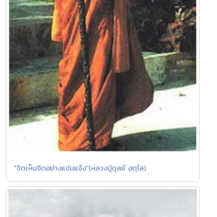
"จิตเห็นจิตอย่างแจ่มแจ้ง"(หลวงปู่ดูลย์ อตุโล)