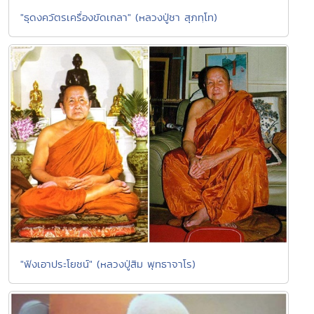
"ธุดงควัตรเครื่องขัดเกลา" (หลวงปู่ชา สุภทฺโท)
"ฟังเอาประโยชน์" (หลวงปู่สิม พุทธาจาโร)