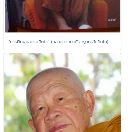
"การฝึกฝนอบรมจิตใจ" (หลวงตามหาบัว ญาณสัมปันโน)