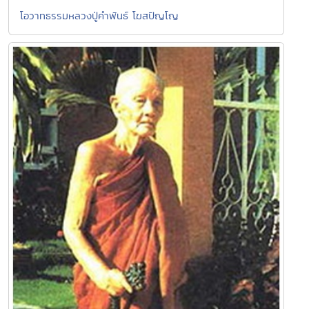
โอวาทธรรมหลวงปู่คำพันธ์ โฆสปัญโญ