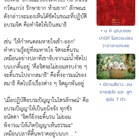
กวัดแกว่ง รักษายาก ห้ามยาก" ลักษณะ
ดังกล่าวจะมองเห็นได้ชัดในขณะที่ปฏิบัติ
อบรมจิต คือทำจิตให้เป็นสมาธิ
• น หิ มุญฺเจยฺย
ปาปิกํ ไม่ควรเปล่ง
เช่น "ให้กำหนดลมหายใจเข้า-ออก"
วาจาลามกเลย
ทำความรู้อยู่ที่ลมหายใจ จิตจะดิ้นรน
เหมือนอย่างปลาที่เขาจับจากแม่น้ำซัดไป
บนบกดิ้นอยู่ "คือจิตจะไม่ยอมสงบง่าย ๆ
จะดิ้นรนไปจากสมาธิ" คือทิ้งอารมณ์ของ
สมาธิ คิดไปถึงเรื่องต่าง ๆ จิตผูกพันอยู่
• นิทานสีขาว...คน
ขายสุนัข และ ลูก
"เมื่อปฏิบัติอบรมปัญญาในไตรลักษณ์" คือ
สุนัข 7 ตัว
อบรมปัญญาให้เป็นอนิจจัง ทุกขัง
อนัตตา "จิตก็ยิ่งจะดิ้นรน ไม่ยอม
พิจารณาให้เกิดปัญญาเห็นธรรมะ"
เหมือนปลาที่ดิ้นพราดอยู่บนบก .. "