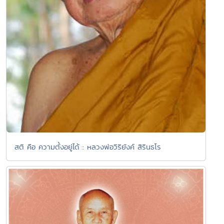
สติ คือ ความตั้งอยู่ได้ : หลวงพ่อวิริยังค์ สิรินธโร