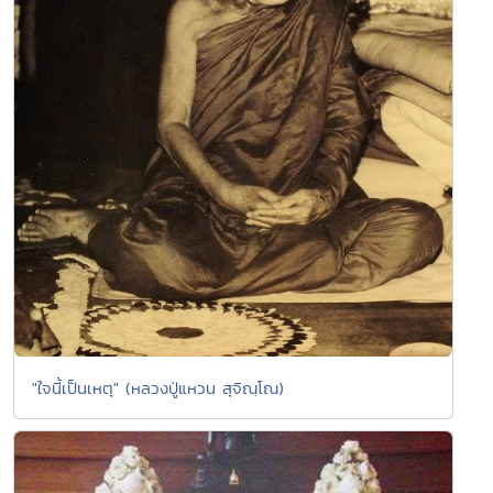
"ใจนี้เป็นเหตุ" (หลวงปู่แหวน สุจิณฺโณ)