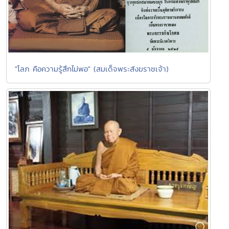
"โลภ คือความรู้สึกไม่พอ" (สมเด็จพระสังฆราชเจ้า)