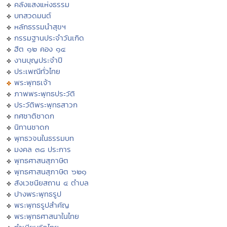
คลังแสงแห่งธรรม
บทสวดมนต์
หลักธรรมนำสุขฯ
กรรมฐานประจำวันเกิด
ฮีต ๑๒ คอง ๑๔
งานบุญประจำปี
ประเพณีทั่วไทย
พระพุทธเจ้า
ภาพพระพุทธประวัติ
ประวัติพระพุทธสาวก
ทศชาติชาดก
นิทานชาดก
พุทธวจนในธรรมบท
มงคล ๓๘ ประการ
พุทธศาสนสุภาษิต
พุทธศาสนสุภาษิต ๖๒๑
สังเวชนียสถาน ๔ ตำบล
ปางพระพุทธรูป
พระพุทธรูปสำคัญ
พระพุทธศาสนาในไทย