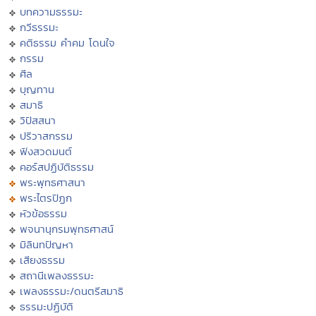
บทความธรรมะ
กวีธรรมะ
คติธรรม คำคม โดนใจ
กรรม
ศีล
บุญทาน
สมาธิ
วิปัสสนา
ปริวาสกรรม
ฟังสวดมนต์
คอร์สปฏิบัติธรรม
พระพุทธศาสนา
พระไตรปิฏก
หัวข้อธรรม
พจนานุกรมพุทธศาสน์
มิลินทปัญหา
เสียงธรรม
สถานีเพลงธรรมะ
เพลงธรรมะ/ดนตรีสมาธิ
ธรรมะปฏิบัติ