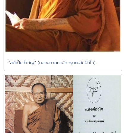
"สติเป็นสำคัญ" (หลวงตามหาบัว ญาณสัมปันโน)