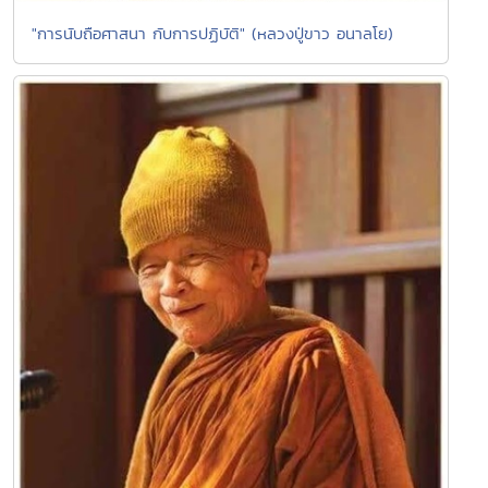
"การนับถือศาสนา กับการปฏิบัติ" (หลวงปู่ขาว อนาลโย)