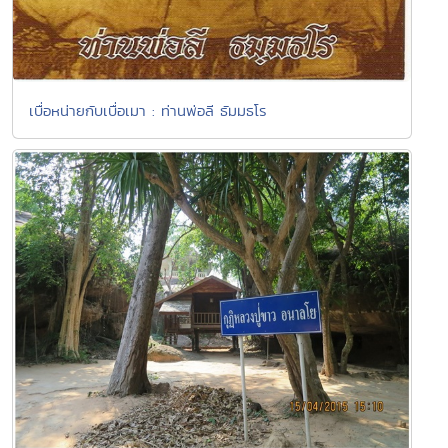
เบื่อหน่ายกับเบื่อเมา : ท่านพ่อลี ธัมมธโร