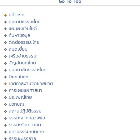
Go To Top
หน้าแรก
ทีมงานธรรมะไทย
แผนผังเว็บไซต์
ค้นหาข้อมูล
ติดต่อธรรมะไทย
สมุดเยี่ยม
เครือข่ายธรรมะ
สัญลักษณ์ไทย
มุมสมาชิกธรรมะไทย
Donation
เทศกาลงานวัดช่วยชาติ
การเผยแผ่ศาสนา
ประเพณีไทย
บอกบุญ
สถานปฏิบัติธรรม
ธรรมะจากหลวงพ่อ
ธรรมะกับเยาวชน
นิทานธรรมะบันเทิง
ธรรมะบรรยาย