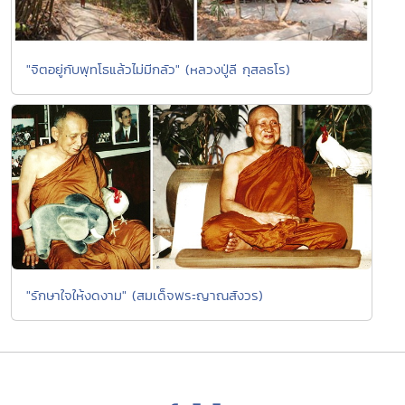
"จิตอยู่กับพุทโธแล้วไม่มีกลัว" (หลวงปู่ลี กุสลธโร)
"รักษาใจให้งดงาม" (สมเด็จพระญาณสังวร)