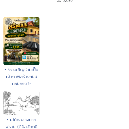
6,693
• ✨ขอเชิญร่วมเป็น
เจ้าภาพสร้างถนน
คอนกรีต✨
• เล่ห์กลลวงนาย
พราน (ติปัลลัตถมิ