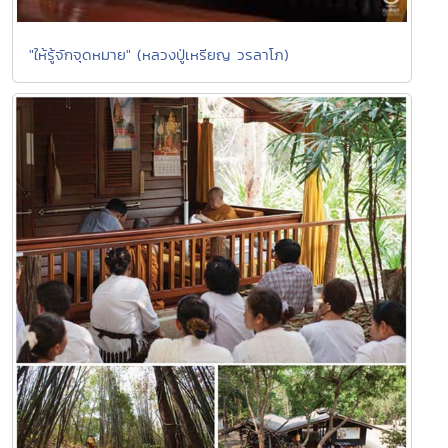
"ให้รู้จักจุดหมาย" (หลวงปู่เหรียญ วรลาโภ)