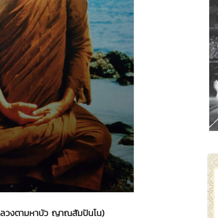
(หลวงตามหาบัว ญาณสัมปันโน)