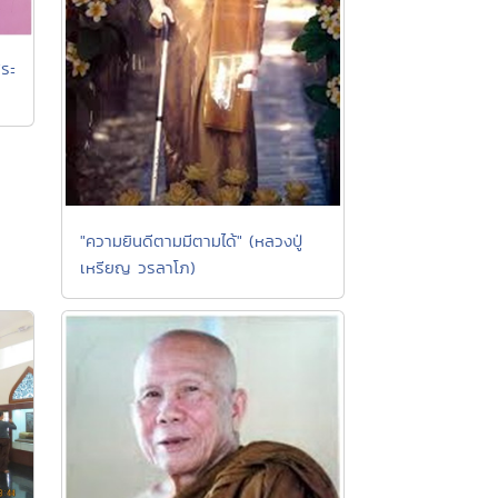
ระ
"ความยินดีตามมีตามได้" (หลวงปู่
เหรียญ วรลาโภ)