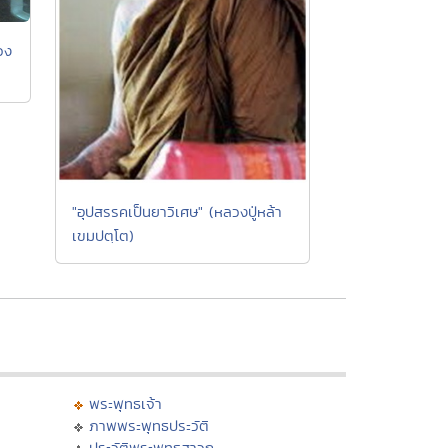
วง
"อุปสรรคเป็นยาวิเศษ" (หลวงปู่หล้า
เขมปตฺโต)
พระพุทธเจ้า
ภาพพระพุทธประวัติ
ประวัติพระพุทธสาวก