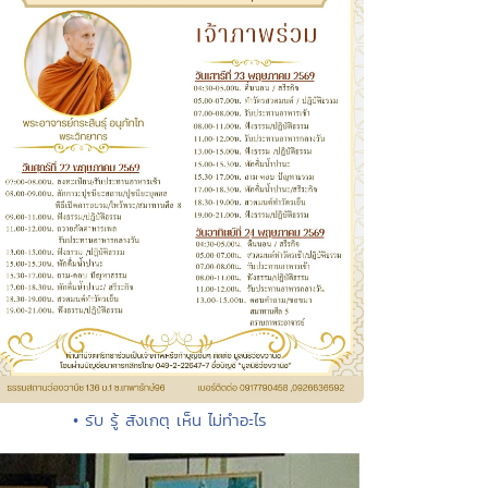
• รับ รู้ สังเกตุ เห็น ไม่ทำอะไร