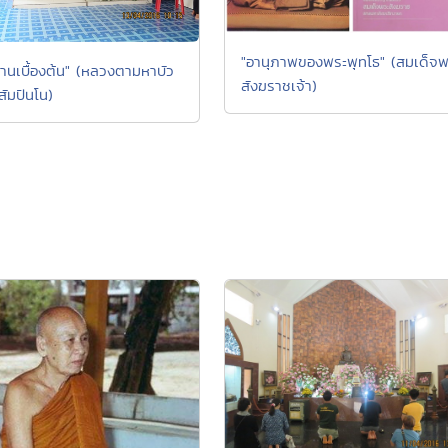
"อานุภาพของพระพุทโธ" (สมเด็จพ
านเบื้องต้น" (หลวงตามหาบัว
สังฆราชเจ้า)
มปันโน)