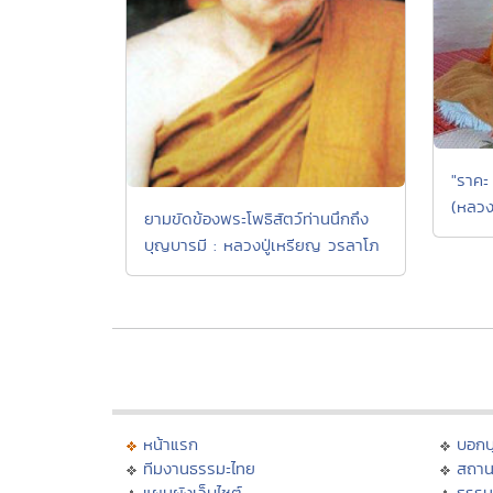
"ราคะ 
(หลวงป
ยามขัดข้องพระโพธิสัตว์ท่านนึกถึง
บุญบารมี : หลวงปู่เหรียญ วรลาโภ
หน้าแรก
บอก
ทีมงานธรรมะไทย
สถาน
แผนผังเว็บไซต์
ธรรม