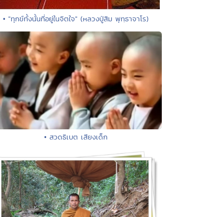
• "ทุกข์ทั้งนั้นที่อยู่ในจิตใจ" (หลวงปู่สิม พุทฺธาจาโร)
• สวดธิเบต เสียงเด็ก