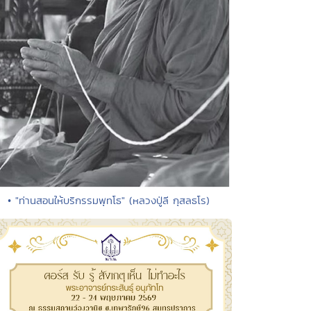
• "ท่านสอนให้บริกรรมพุทโธ" (หลวงปู่ลี กุสลธโร)