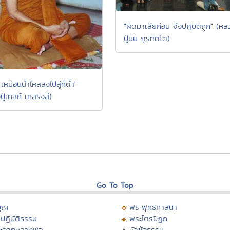
"ผิดมาเสียก่อน จึงปฏิบัติถูก" (หล
ปู่มั่น ภูริทัตโต)
เหมือนน้ำไหลลงไปสู่ที่ต่ำ"
ู่เทสก์ เทสรังสี)
Go To Top
บุญ
พระพุทธศาสนา
ปฏิบัติธรรม
พระไตรปิฏก
ะจากหลวงพ่อ
หัวข้อธรรม