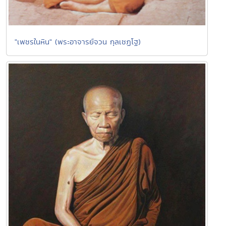
"เพชรในหิน" (พระอาจารย์จวน กุลเชฏโฐ)