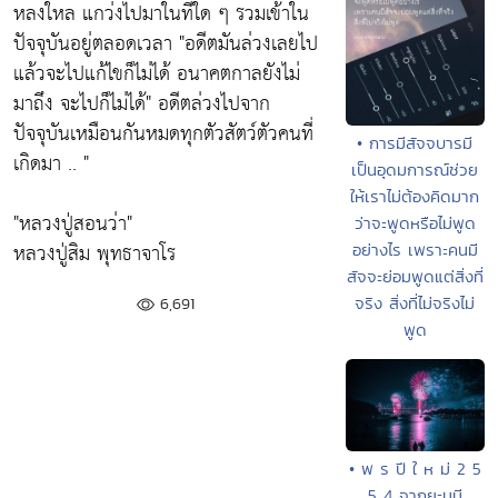
หลงใหล แกว่งไปมาในที่ใด ๆ รวมเข้าใน
ปัจจุบันอยู่ตลอดเวลา
"อดีตมันล่วงเลยไป
แล้วจะไปแก้ไขก็ไม่ได้ อนาคตกาลยังไม่
มาถึง จะไปก็ไม่ได้"
อดีตล่วงไปจาก
ปัจจุบันเหมือนกันหมดทุกตัวสัตว์ตัวคนที่
• การมีสัจจบารมี
เกิดมา .. "
เป็นอุดมการณ์ช่วย
ให้เราไม่ต้องคิดมาก
"หลวงปู่สอนว่า"
ว่าจะพูดหรือไม่พูด
หลวงปู่สิม พุทธาจาโร
อย่างไร เพราะคนมี
สัจจะย่อมพูดแต่สิ่งที่
จริง สิ่งที่ไม่จริงไม่
6,691
พูด
• พ ร ปี ใ ห ม่ 2 5
5 4 จากยะมุนี