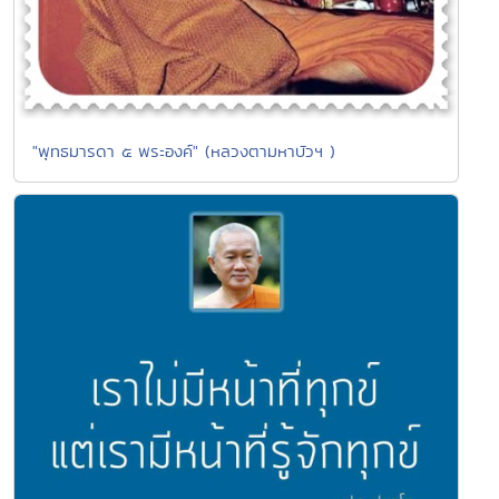
"พุทธมารดา ๕ พระองค์" (หลวงตามหาบัวฯ )