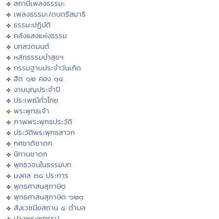
สถานีเพลงธรรมะ
เพลงธรรมะ/ดนตรีสมาธิ
ธรรมะปฏิบัติ
คลังแสงแห่งธรรม
บทสวดมนต์
หลักธรรมนำสุขฯ
กรรมฐานประจำวันเกิด
ฮีต ๑๒ คอง ๑๔
งานบุญประจำปี
ประเพณีทั่วไทย
พระพุทธเจ้า
ภาพพระพุทธประวัติ
ประวัติพระพุทธสาวก
ทศชาติชาดก
นิทานชาดก
พุทธวจนในธรรมบท
มงคล ๓๘ ประการ
พุทธศาสนสุภาษิต
พุทธศาสนสุภาษิต ๖๒๑
สังเวชนียสถาน ๔ ตำบล
ปางพระพุทธรูป