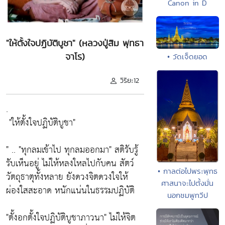
Canon in D
"ให้ตั้งใจปฏิบัติบูชา" (หลวงปู่สิม พุทธา
จาโร)
• วัดเจ็ดยอด
วิริยะ12
.
"ให้ตั้งใจปฏิบัติบูชา"
" ..
"ทุกลมเข้าไป ทุกลมออกมา"
สติรับรู้
รับเห็นอยู่ ไม่ให้หลงใหลไปกับคน สัตว์
• กาลต่อไปพระพุทธ
วัตถุธาตุทั้งหลาย ยังดวงจิตดวงใจให้
ศาสนาจะไปตั้งมั่น
ผ่องใสสะอาด หนักแน่นในธรรมปฏิบัติ
นอกชมพูทวีป
"ตั้งอกตั้งใจปฏิบัติบูชาภาวนา"
ไม่ให้จิต