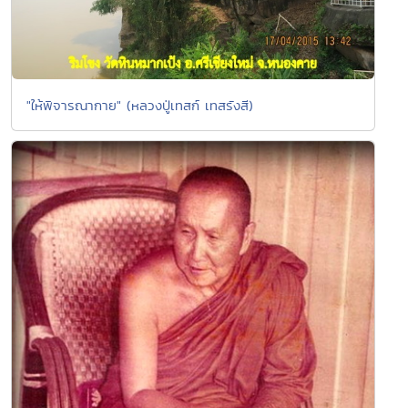
"ให้พิจารณากาย" (หลวงปู่เทสก์ เทสรังสี)