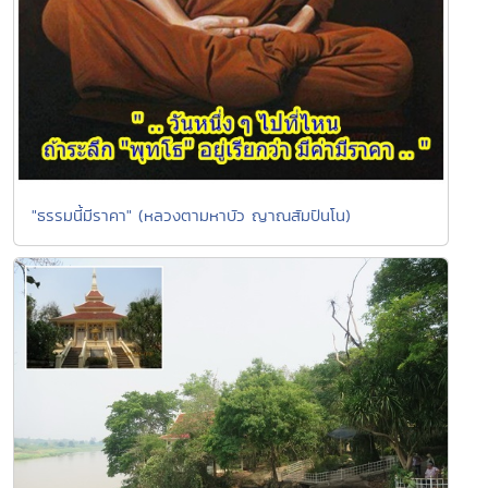
"ธรรมนี้มีราคา" (หลวงตามหาบัว ญาณสัมปันโน)