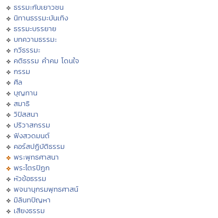
ธรรมะกับเยาวชน
นิทานธรรมะบันเทิง
ธรรมะบรรยาย
บทความธรรมะ
กวีธรรมะ
คติธรรม คำคม โดนใจ
กรรม
ศีล
บุญทาน
สมาธิ
วิปัสสนา
ปริวาสกรรม
ฟังสวดมนต์
คอร์สปฏิบัติธรรม
พระพุทธศาสนา
พระไตรปิฏก
หัวข้อธรรม
พจนานุกรมพุทธศาสน์
มิลินทปัญหา
เสียงธรรม