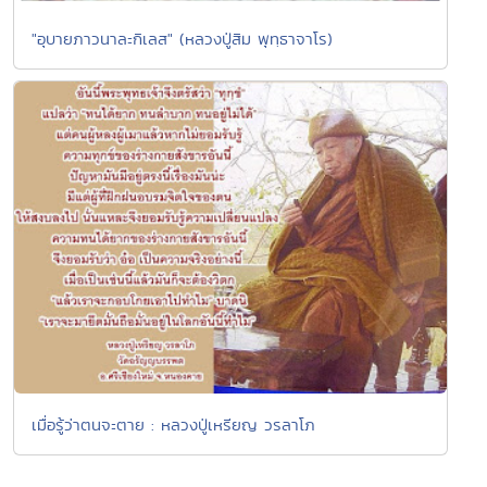
"อุบายภาวนาละกิเลส" (หลวงปู่สิม พุทฺธาจาโร)
เมื่อรู้ว่าตนจะตาย : หลวงปู่เหรียญ วรลาโภ