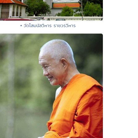
• วัดโสมนัสวิหาร ราชวรวิหาร