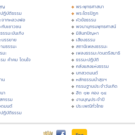
บุญ
พระพุทธศาสนา
ปฏิบัติธรรม
พระไตรปิฏก
ะจากหลวงพ่อ
หัวข้อธรรม
ะกับเยาวชน
พจนานุกรมพุทธศาสน์
ธรรมะบันเทิง
มิลินทปัญหา
ะบรรยาย
เสียงธรรม
ามธรรมะ
สถานีเพลงธรรมะ
รรมะ
เพลงธรรมะ/ดนตรีสมาธิ
รรม คำคม โดนใจ
ธรรมะปฏิบัติ
ม
คลังแสงแห่งธรรม
บทสวดมนต์
าน
หลักธรรมนำสุขฯ
กรรมฐานประจำวันเกิด
สนา
ฮีต ๑๒ คอง ๑๔
าสกรรม
งานบุญประจำปี
วดมนต์
ประเพณีทั่วไทย
ปฏิบัติธรรม
Eng