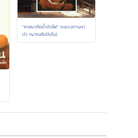
"ศาสนาคือน้ำดับไฟ" (หลวงตามหา
บัว ญาณสัมปันโน)