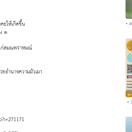
คะให้เกิดขึ้น
• ส
ั้น ๑.
ก แก่สมณพราหมณ์
งใจด้วยอำนาจความมัวเมา
• 
php?i=271171