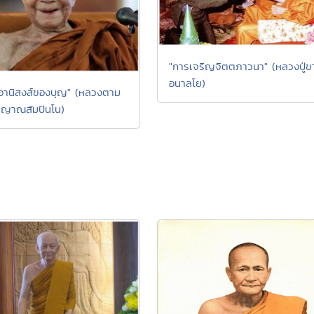
"การเจริญจิตตภาวนา" (หลวงปู่ข
อนาลโย)
อานิสงส์ของบุญ" (หลวงตาม
 ญาณสัมปันโน)