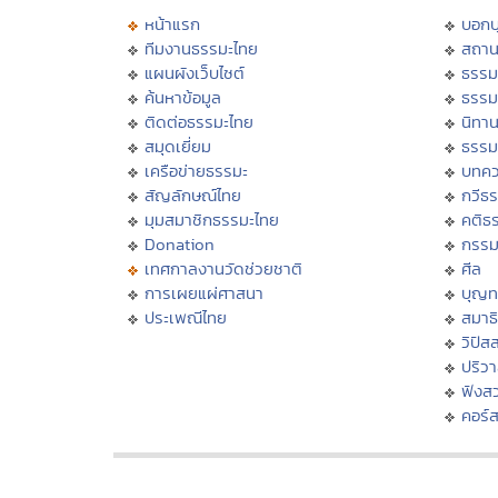
หน้าแรก
บอก
ทีมงานธรรมะไทย
สถาน
แผนผังเว็บไซต์
ธรรม
ค้นหาข้อมูล
ธรรม
ติดต่อธรรมะไทย
นิทาน
สมุดเยี่ยม
ธรรม
เครือข่ายธรรมะ
บทคว
สัญลักษณ์ไทย
กวีธ
มุมสมาชิกธรรมะไทย
คติธ
Donation
กรร
เทศกาลงานวัดช่วยชาติ
ศีล
การเผยแผ่ศาสนา
บุญท
ประเพณีไทย
สมาธิ
วิปัส
ปริว
ฟังส
คอร์ส