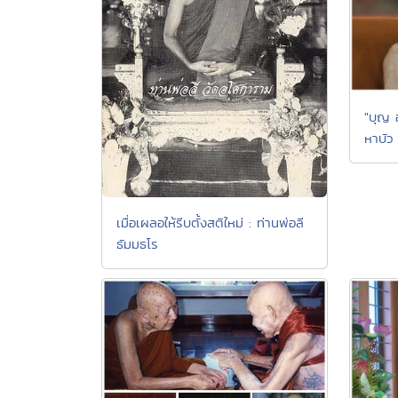
"บุญ 
หาบัว
เมื่อเผลอให้รีบตั้งสติใหม่ : ท่านพ่อลี
ธัมมธโร