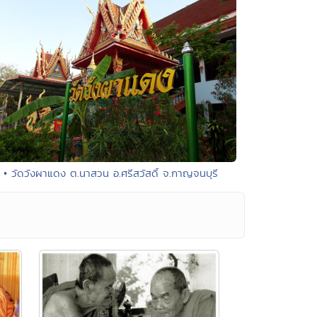
• วัดวังผาแดง ต.นาสวน อ.ศรีสวัสดิ์ จ.กาญจนบุรี