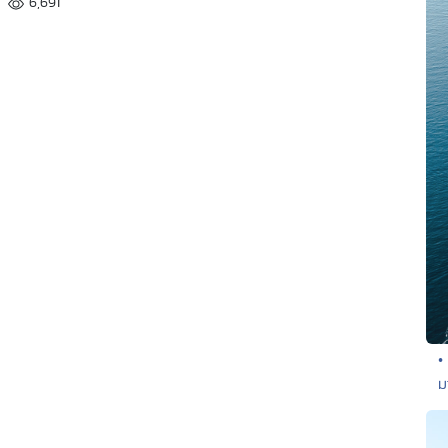
6,691
•
ม