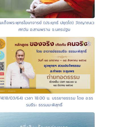
มเด็จพระพุทธโฆษาจารย์ (ประยุทธ์ ปยุตฺโต) วัดญาณเว
ศกวัน อ.สามพราน จ.นครปฐม
74(18/03/64) เวลา 18.00 น. บรรยายธรรม โดย อ.ธร
รมธีระ ธรรมมะพิสุทธิ์