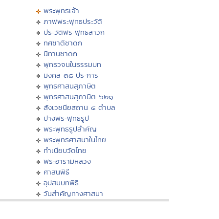
พระพุทธเจ้า
ภาพพระพุทธประวัติ
ประวัติพระพุทธสาวก
ทศชาติชาดก
นิทานชาดก
พุทธวจนในธรรมบท
มงคล ๓๘ ประการ
พุทธศาสนสุภาษิต
พุทธศาสนสุภาษิต ๖๒๑
สังเวชนียสถาน ๔ ตำบล
ปางพระพุทธรูป
พระพุทธรูปสำคัญ
พระพุทธศาสนาในไทย
ทำเนียบวัดไทย
พระอารามหลวง
ศาสนพิธี
อุปสมบทพิธี
วันสำคัญทางศาสนา