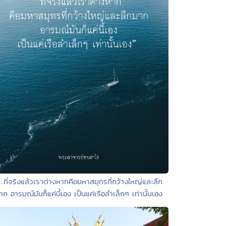
 ..ที่จริงแล้วเราต่างหากคือมหาสมุทรที่กว้างใหญ่และลึก
าก อารมณ์มันก็แค่นี้เอง เป็นแค่เรือลำเล็กๆ เท่านั้นเอง