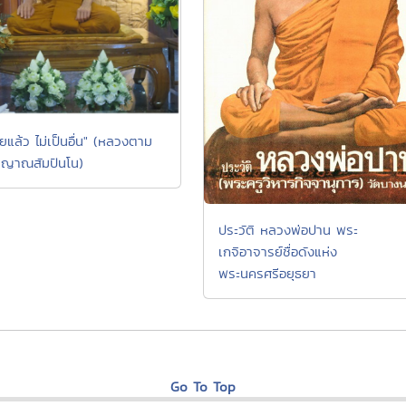
ยแล้ว ไม่เป็นอื่น" (หลวงตาม
 ญาณสัมปันโน)
ประวัติ หลวงพ่อปาน พระ
เกจิอาจารย์ชื่อดังแห่ง
พระนครศรีอยุธยา
Go To Top