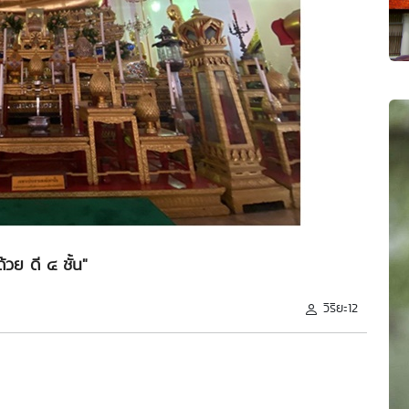
ด้วย ดี ๔ ชั้น"
วิริยะ12