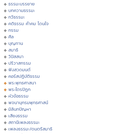
ธรรมะบรรยาย
บทความธรรมะ
กวีธรรมะ
คติธรรม คำคม โดนใจ
กรรม
ศีล
บุญทาน
สมาธิ
วิปัสสนา
ปริวาสกรรม
ฟังสวดมนต์
คอร์สปฏิบัติธรรม
พระพุทธศาสนา
พระไตรปิฏก
หัวข้อธรรม
พจนานุกรมพุทธศาสน์
มิลินทปัญหา
เสียงธรรม
สถานีเพลงธรรมะ
เพลงธรรมะ/ดนตรีสมาธิ