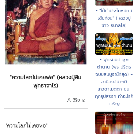
• "ให้ทำประโยชน์ตน
เสียก่อน" (หลวงปู่
ขาว อนาลโย)
• พุทธมนต์ ๑๒
ตำนาน (พระปริตร
ฉบับสมบูรณ์ที่สุด) -
"ความโลภไม่เคยพอ" (หลวงปู่สิม
อานิสงส์มากมี
พุทธาจาโร)
เทวดาเมตตา ชนะ
ทุกอุปสรรค ทำอะไรก็
วิริยะ12
เจริญ
.
"ความโลภไม่เคยพอ"