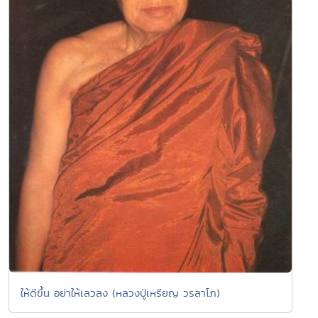
ให้ดีขึ้น อย่าให้เลวลง (หลวงปู่เหรียญ วรลาโภ)