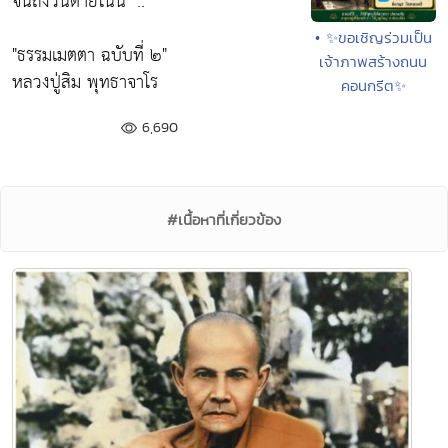
จนถึงวันตายโน้น"
.. "
• ✨ขอเชิญร่วมเป็น
"ธรรมเมตตา ฉบับที่ ๒"
เจ้าภาพสร้างถนน
หลวงปู่สิม พุทธาจาโร
คอนกรีต✨
6,690
#เนื้อหาที่เกี่ยวข้อง