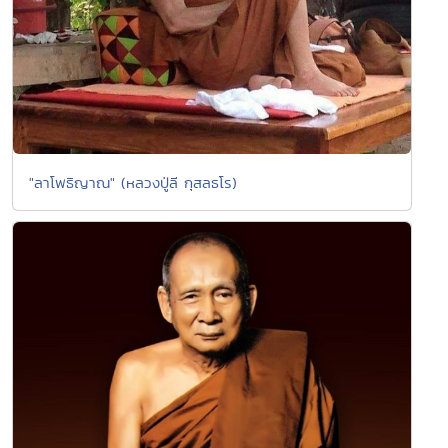
"ลาโพธิญาณ" (หลวงปู่ลี กุสลธโร)