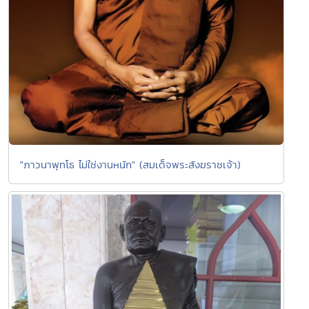
"ภาวนาพุทโธ ไม่ใช่งานหนัก" (สมเด็จพระสังฆราชเจ้า)