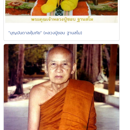
"บุญบันดาลคุ้มภัย" (หลวงปู่ชอบ ฐานสโม)