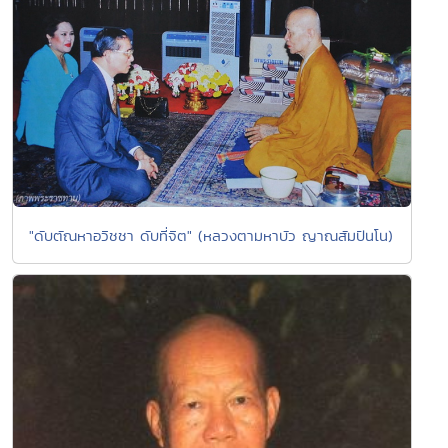
"ดับตัณหาอวิชชา ดับที่จิต" (หลวงตามหาบัว ญาณสัมปันโน)