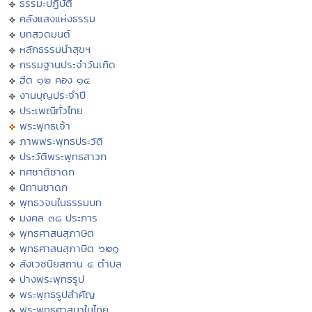
ธรรมะปฏิบัติ
คลังแสงแห่งธรรม
บทสวดมนต์
หลักธรรมนำสุขฯ
กรรมฐานประจำวันเกิด
ฮีต ๑๒ คอง ๑๔
งานบุญประจำปี
ประเพณีทั่วไทย
พระพุทธเจ้า
ภาพพระพุทธประวัติ
ประวัติพระพุทธสาวก
ทศชาติชาดก
นิทานชาดก
พุทธวจนในธรรมบท
มงคล ๓๘ ประการ
พุทธศาสนสุภาษิต
พุทธศาสนสุภาษิต ๖๒๑
สังเวชนียสถาน ๔ ตำบล
ปางพระพุทธรูป
พระพุทธรูปสำคัญ
พระพุทธศาสนาในไทย