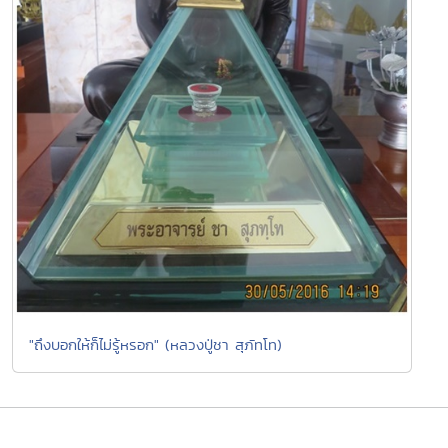
"ถึงบอกให้ก็ไม่รู้หรอก" (หลวงปู่ชา สุภัทโท)