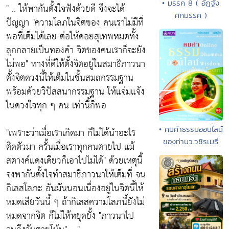
• มรรค 8 ( อัฏฐัง
" .. ให้พากันตั้งใจฟังด้วยดี จึงจะได้
คิกมรรค )
ปัญญา
"ความโลภในจิตของ คนเราไม่มีที่
พอที่เต็มได้เลย ต่อให้ดอยสุเทพหมดทั้ง
ลูกกลายเป็นทองคำ จิตของคนเราก็จะยัง
ไม่พอ"
ทางที่ดีให้ตั้งจิตอยู่ในสมาธิภาวนา
ตั้งจิตดวงนี้ให้เต็มในขั้นสมถกรรมฐาน
พร้อมด้วยวิปัสสนากรรมฐาน ให้แจ่มแจ้ง
ในดวงใจทุก ๆ คน เท่านี้ก็พอ
• คมคำธรรมออนไลน์
"เพราะว่าเมื่อเราเกิดมา ก็ไม่ได้นำอะไร
ของท่านว.วชิรเมธี
ติดตัวมา ครั้นเมื่อเราทุกคนตายไป แม้
สตางค์แดงเดียวก็เอาไปไม่ได้"
ด้วยเหตุนี้
จงพากันตั้งใจทำสมาธิภาวนาให้เต็มที่ จน
กิเลสโลภะ อันมันนอนเนื่องอยู่ในจิตนี้ให้
หมดเสียวันนี้ ๆ ถ้ากิเลสความโลภนี้ยังไม่
หมดจากจิต ก็ไม่ให้หยุดยั้ง
"ภาวนาไป