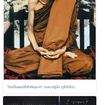
"จิตเป็นสมบัติสำคัญมาก" (หลวงปู่มั่น ภูริทัตโต)