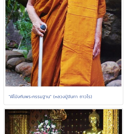
"ผีโป่งกับพระกรรมฐาน" (หลวงปู่จันทา ถาวโร)