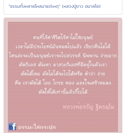
"ธรรมทั้งหลายไหลมาแต่เหตุ" (หลวงปู่ขาว อนาลโย)