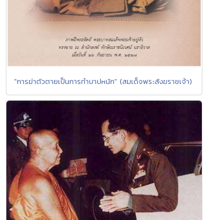
"การฆ่าตัวตายเป็นการทำบาปหนัก" (สมเด็จพระสังฆราชเจ้า)