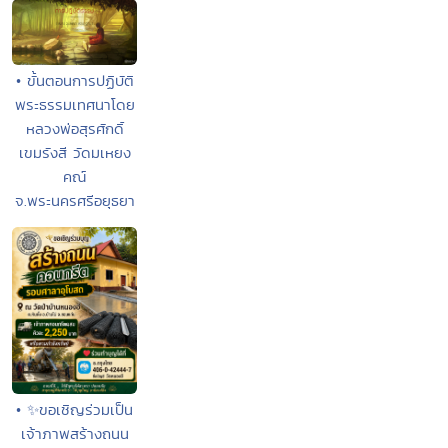
• ขั้นตอนการปฏิบัติ
พระธรรมเทศนาโดย
หลวงพ่อสุรศักดิ์
เขมรังสี วัดมเหยง
คณ์
จ.พระนครศรีอยุธยา
• ✨ขอเชิญร่วมเป็น
เจ้าภาพสร้างถนน