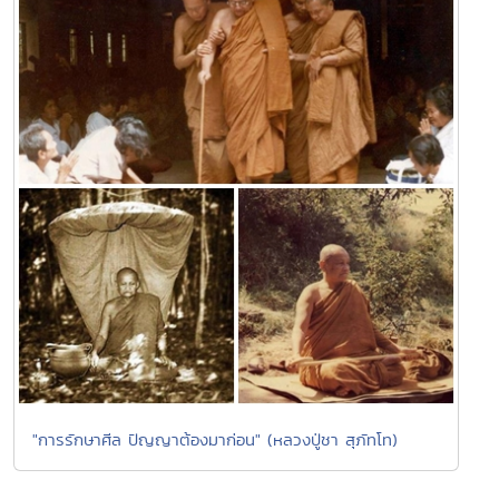
"การรักษาศีล ปัญญาต้องมาก่อน" (หลวงปู่ชา สุภัทโท)