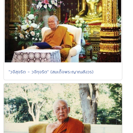
"วจีสุจริต - วจีทุจริต" (สมเด็จพระญาณสังวร)