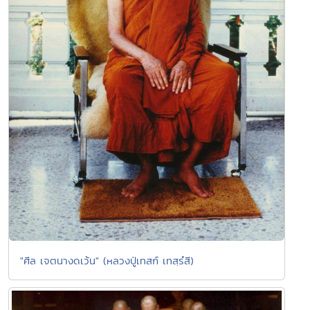
"ศีล เจตนางดเว้น" (หลวงปู่เทสก์ เทสฺรํสี)