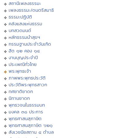
สถานีเพลงธรรมะ
เพลงธรรมะ/ดนตรีสมาธิ
ธรรมะปฏิบัติ
คลังแสงแห่งธรรม
บทสวดมนต์
หลักธรรมนำสุขฯ
กรรมฐานประจำวันเกิด
ฮีต ๑๒ คอง ๑๔
งานบุญประจำปี
ประเพณีทั่วไทย
พระพุทธเจ้า
ภาพพระพุทธประวัติ
ประวัติพระพุทธสาวก
ทศชาติชาดก
นิทานชาดก
พุทธวจนในธรรมบท
มงคล ๓๘ ประการ
พุทธศาสนสุภาษิต
พุทธศาสนสุภาษิต ๖๒๑
สังเวชนียสถาน ๔ ตำบล