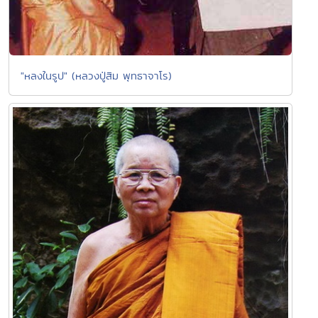
"หลงในรูป" (หลวงปู่สิม พุทธาจาโร)