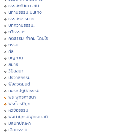
ธรรมะกับเยาวชน
นิทานธรรมะบันเทิง
ธรรมะบรรยาย
บทความธรรมะ
กวีธรรมะ
คติธรรม คำคม โดนใจ
กรรม
ศีล
บุญทาน
สมาธิ
วิปัสสนา
ปริวาสกรรม
ฟังสวดมนต์
คอร์สปฏิบัติธรรม
พระพุทธศาสนา
พระไตรปิฏก
หัวข้อธรรม
พจนานุกรมพุทธศาสน์
มิลินทปัญหา
เสียงธรรม