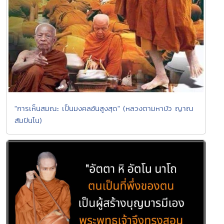
"การเห็นสมณะ เป็นมงคลอันสูงสุด" (หลวงตามหาบัว ญาณ
สัมปันโน)