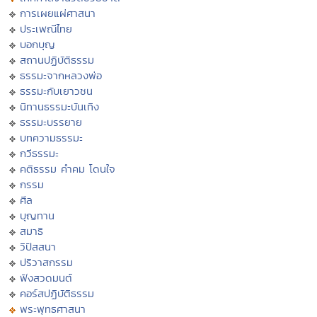
การเผยแผ่ศาสนา
ประเพณีไทย
บอกบุญ
สถานปฏิบัติธรรม
ธรรมะจากหลวงพ่อ
ธรรมะกับเยาวชน
นิทานธรรมะบันเทิง
ธรรมะบรรยาย
บทความธรรมะ
กวีธรรมะ
คติธรรม คำคม โดนใจ
กรรม
ศีล
บุญทาน
สมาธิ
วิปัสสนา
ปริวาสกรรม
ฟังสวดมนต์
คอร์สปฏิบัติธรรม
พระพุทธศาสนา