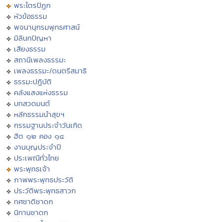
พระไตรปิฏก
หัวข้อธรรม
พจนานุกรมพุทธศาสน์
มิลินทปัญหา
เสียงธรรม
สถานีเพลงธรรมะ
เพลงธรรมะ/ดนตรีสมาธิ
ธรรมะปฏิบัติ
คลังแสงแห่งธรรม
บทสวดมนต์
หลักธรรมนำสุขฯ
กรรมฐานประจำวันเกิด
ฮีต ๑๒ คอง ๑๔
งานบุญประจำปี
ประเพณีทั่วไทย
พระพุทธเจ้า
ภาพพระพุทธประวัติ
ประวัติพระพุทธสาวก
ทศชาติชาดก
นิทานชาดก