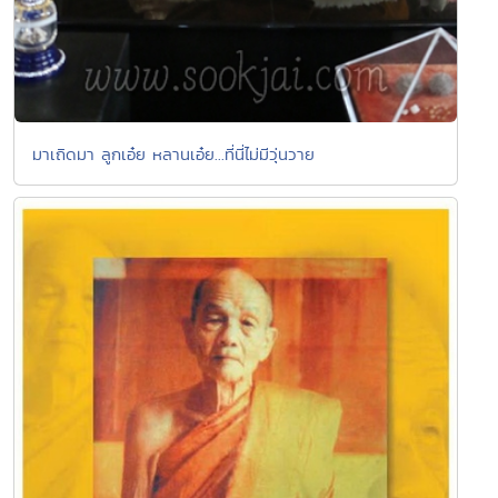
มาเถิดมา ลูกเอ๋ย หลานเอ๋ย...ที่นี่ไม่มีวุ่นวาย