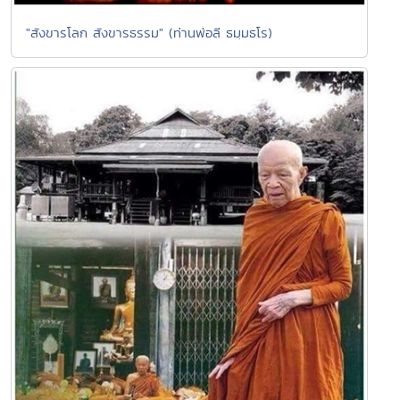
"สังขารโลก สังขารธรรม" (ท่านพ่อลี ธมฺมธโร)