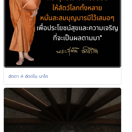
อัตตา หิ อัตตโน นาโถ