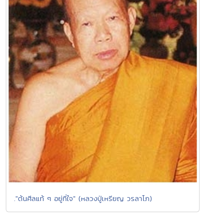
."ต้นศีลแท้ ๆ อยู่ที่ใจ" (หลวงปู่เหรียญ วรลาโภ)