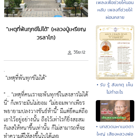
เพลงเพื่อช่วยให้นอน
หลับ เพลงที่ช่วยให้
ผ่อนคลาย
"เหตุที่พ้นทุกข์ไม่ได้" (หลวงปู่เหรียญ
วรลาโภ)
วิริยะ12
.
"เหตุที่พ้นทุกข์ไม่ได้"
• รับ รู้ สังเกตุ เห็น
ไม่ทำอะไร
" ..
"เหตุที่คนเราจะพ้นทุกข์ในสงสารไม่ได้
นี่"
ก็เพราะมันไม่ยอม
"ไม่ยอมพากเพียร
พยายามปลงวางขันธ์ห้านี้"
มีแต่ยึดแต่ถือ
เอาไว้อยู่อย่างนั้น ถือไว้เท่าไรก็ยิ่งสะสม
กิเลสให้หนาขึ้นเท่านั้น ก็ไม่สามารถที่จะ
• บทสวดมหาเมตตา
ใหญ่ เสียงหลวงพ่อ
ทำความดีให้สูงขึ้นไปได้เลย