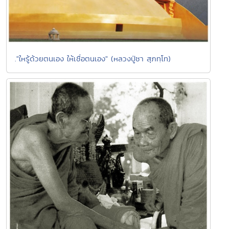
."ใหรู้ด้วยตนเอง ให้เชื่อตนเอง" (หลวงปู่ชา สุภทฺโท)