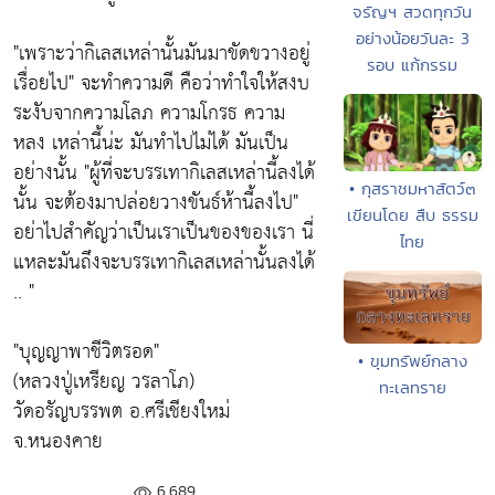
จรัญฯ สวดทุกวัน
อย่างน้อยวันละ 3
"เพราะว่ากิเลสเหล่านั้นมันมาขัดขวางอยู่
รอบ แก้กรรม
เรื่อยไป"
จะทำความดี คือว่าทำใจให้สงบ
ระงับจากความโลภ ความโกรธ ความ
หลง เหล่านี้น่ะ มันทำไปไม่ได้ มันเป็น
อย่างนั้น
"ผู้ที่จะบรรเทากิเลสเหล่านี้ลงได้
• กุสราชมหาสัตว์๓
นั้น จะต้องมาปล่อยวางขันธ์ห้านี้ลงไป"
เขียนโดย สืบ ธรรม
อย่าไปสำคัญว่าเป็นเราเป็นของของเรา นี่
ไทย
แหละมันถึงจะบรรเทากิเลสเหล่านั้นลงได้
.. "
"บุญญาพาชีวิตรอด"
• ขุมทรัพย์กลาง
(หลวงปู่เหรียญ วรลาโภ)
ทะเลทราย
วัดอรัญบรรพต อ.ศรีเชียงใหม่
จ.หนองคาย
6,689