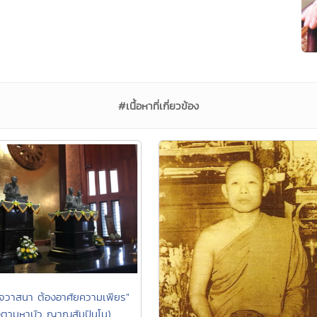
#เนื้อหาที่เกี่ยวข้อง
จวาสนา ต้องอาศัยความเพียร"
ตามหาบัว ญาณสัมปันโน)