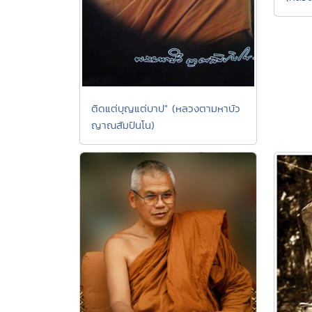
ติดแต่บุญแต่บาป" (หลวงตามหาบัว
ญาณสัมปันโน)