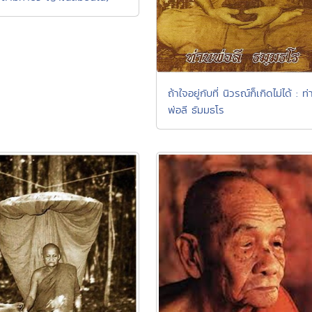
ถ้าใจอยู่กับที่ นิวรณ์ก็เกิดไม่ได้ : ท
พ่อลี ธัมมธโร