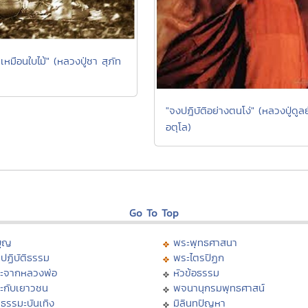
้ เหมือนใบไม้" (หลวงปู่ชา สุภัท
"จงปฎิบัติอย่างตนโง่" (หลวงปู่ดูลย
อตุโล)
Go To Top
บุญ
พระพุทธศาสนา
ปฏิบัติธรรม
พระไตรปิฏก
ะจากหลวงพ่อ
หัวข้อธรรม
ะกับเยาวชน
พจนานุกรมพุทธศาสน์
ธรรมะบันเทิง
มิลินทปัญหา