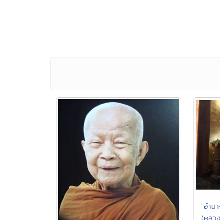
"อำนา
(หลวง