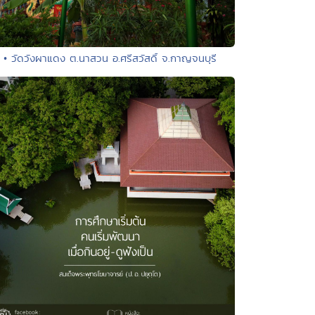
• วัดวังผาแดง ต.นาสวน อ.ศรีสวัสดิ์ จ.กาญจนบุรี