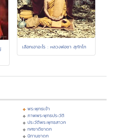
เลือกเอาอะไร : หลวงพ่อชา สุภัทโท
์
พระพุทธเจ้า
ภาพพระพุทธประวัติ
ประวัติพระพุทธสาวก
ทศชาติชาดก
นิทานชาดก