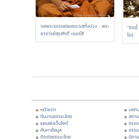
รสพระธรรมย่อมชนะรสทั้งปวง : พระ
"จิตนี
อาจารย์สุรศักดิ์ เขมรํสี
โท)
หน้าแรก
บอก
ทีมงานธรรมะไทย
สถาน
แผนผังเว็บไซต์
ธรรม
ค้นหาข้อมูล
ธรรม
ติดต่อธรรมะไทย
นิทาน