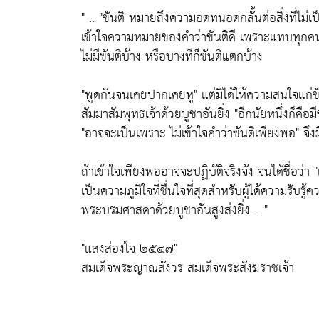
" ..
"ขันติ หมายถึงความอดทนอดกลั้นต่อสิ่งที่ไม่เป
เข้าใจความหมายของคำว่าขันติดี เพราะแทบทุกคนจะพู
ไม่มีขันติบ้าง หรือบางทีก็ขันติแตกบ้าง
"พูดกันจนเคยปากเคยหู"
แต่มิได้ให้ความสนใจแก่ข
สัมมาสัมพุทธเจ้าด้วยบูชาอันยิ่ง
"อีกนัยหนึ่งก็คือมี
"อาจจะเป็นเพราะ ไม่เข้าใจคำว่าขันติเพียงพอ"
จึงม
ถ้าเข้าใจเพียงพออาจจะปฏิบัติจริงจัง จนได้ชื่อว่า
"
เป็นความภูมิใจที่ชื่นใจที่สุดสำหรับผู้ได้ความรับรู้
พระบรมศาสดาด้วยบูชาอันสูงส่งยิ่ง .. "
"แสงส่องใจ ๒๕๔๗"
สมเด็จพระญาณสังวร สมเด็จพระสังฆราชเจ้า