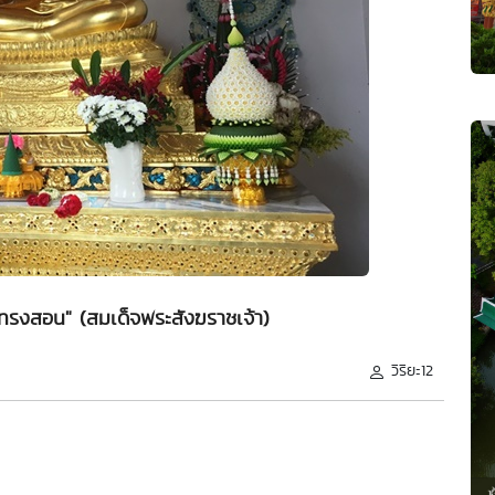
มคำทรงสอน" (สมเด็จพระสังฆราชเจ้า)
วิริยะ12