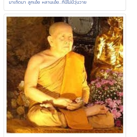
มาเถิดมา ลูกเอ๋ย หลานเอ๋ย...ที่นี่ไม่มีวุ่นวาย