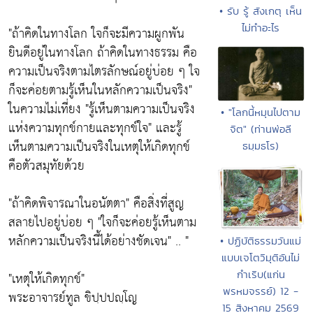
• รับ รู้ สังเกตุ เห็น
ไม่ทำอะไร
"ถ้าคิดในทางโลก ใจก็จะมีความผูกพัน
ยินดีอยู่ในทางโลก ถ้าคิดในทางธรรม คือ
ความเป็นจริงตามไตรลักษณ์อยู่บ่อย ๆ ใจ
ก็จะค่อยตามรู้เห็นในหลักความเป็นจริง"
ในความไม่เที่ยง
"รู้เห็นตามความเป็นจริง
• "โลกนี้หมุนไปตาม
แห่งความทุกข์กายและทุกข์ใจ"
และรู้
จิต" (ท่านพ่อลี
เห็นตามความเป็นจริงในเหตุให้เกิดทุกข์
ธมฺมธโร)
คือตัวสมุทัยด้วย
"ถ้าคิดพิจารณาในอนัตตา"
คือสิ่งที่สูญ
สลายไปอยู่บ่อย ๆ
"ใจก็จะค่อยรู้เห็นตาม
หลักความเป็นจริงนี้ได้อย่างชัดเจน"
.. "
• ปฏิบัติธรรมวันแม่
แบบเจโตวิมุติอันไม่
กำเริบ(แก่น
"เหตุให้เกิดทุกข์"
พรหมจรรย์) 12 -
พระอาจารย์ทูล ขิปฺปปญฺโญ
15 สิงหาคม 2569