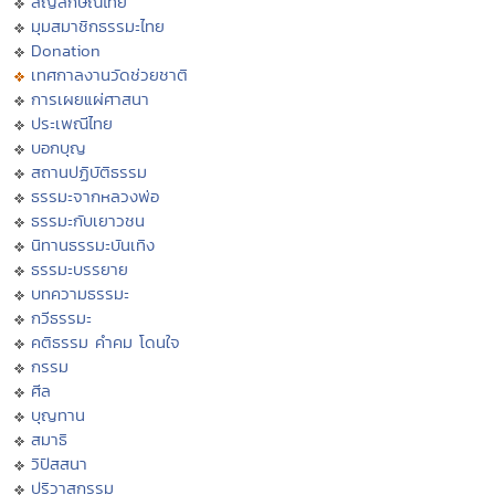
สัญลักษณ์ไทย
มุมสมาชิกธรรมะไทย
Donation
เทศกาลงานวัดช่วยชาติ
การเผยแผ่ศาสนา
ประเพณีไทย
บอกบุญ
สถานปฏิบัติธรรม
ธรรมะจากหลวงพ่อ
ธรรมะกับเยาวชน
นิทานธรรมะบันเทิง
ธรรมะบรรยาย
บทความธรรมะ
กวีธรรมะ
คติธรรม คำคม โดนใจ
กรรม
ศีล
บุญทาน
สมาธิ
วิปัสสนา
ปริวาสกรรม