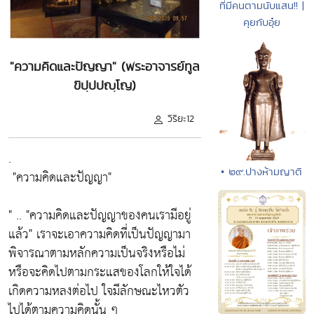
ที่มีคนตามนับแสน!! |
คุยกับอุ๋ย
"ความคิดและปัญญา" (พระอาจารย์ทูล
ขิปฺปปญฺโญ)
วิริยะ12
.
• ๒๙.ปางห้ามญาติ
"ความคิดและปัญญา"
" ..
"ความคิดและปัญญาของคนเรามีอยู่
แล้ว"
เราจะเอาความคิดที่เป็นปัญญามา
พิจารณาตามหลักความเป็นจริงหรือไม่
หรือจะคิดไปตามกระแสของโลกให้ใจได้
เกิดความหลงต่อไป ใจมีลักษณะไหวตัว
ไปได้ตามความคิดนั้น ๆ