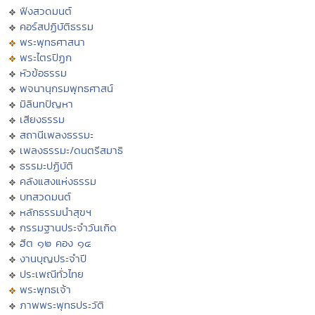
ฟังสวดมนต์
คอร์สปฏิบัติธรรม
พระพุทธศาสนา
พระไตรปิฏก
หัวข้อธรรม
พจนานุกรมพุทธศาสน์
มิลินทปัญหา
เสียงธรรม
สถานีเพลงธรรมะ
เพลงธรรมะ/ดนตรีสมาธิ
ธรรมะปฏิบัติ
คลังแสงแห่งธรรม
บทสวดมนต์
หลักธรรมนำสุขฯ
กรรมฐานประจำวันเกิด
ฮีต ๑๒ คอง ๑๔
งานบุญประจำปี
ประเพณีทั่วไทย
พระพุทธเจ้า
ภาพพระพุทธประวัติ