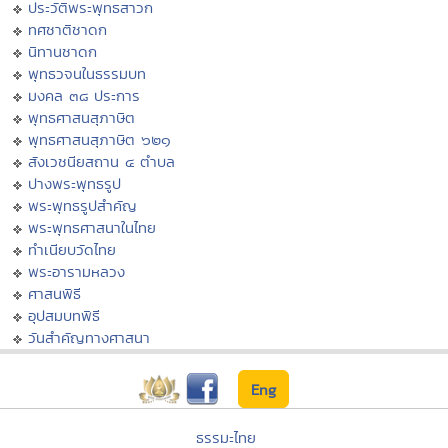
ประวัติพระพุทธสาวก
ทศชาติชาดก
นิทานชาดก
พุทธวจนในธรรมบท
มงคล ๓๘ ประการ
พุทธศาสนสุภาษิต
พุทธศาสนสุภาษิต ๖๒๑
สังเวชนียสถาน ๔ ตำบล
ปางพระพุทธรูป
พระพุทธรูปสำคัญ
พระพุทธศาสนาในไทย
ทำเนียบวัดไทย
พระอารามหลวง
ศาสนพิธี
อุปสมบทพิธี
วันสำคัญทางศาสนา
Eng
ธรรมะไทย