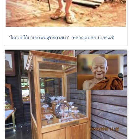
"โชคดีที่ได้มาเกิดพบพุทธศาสนา" (หลวงปู่เทสก์ เทสรังสี)