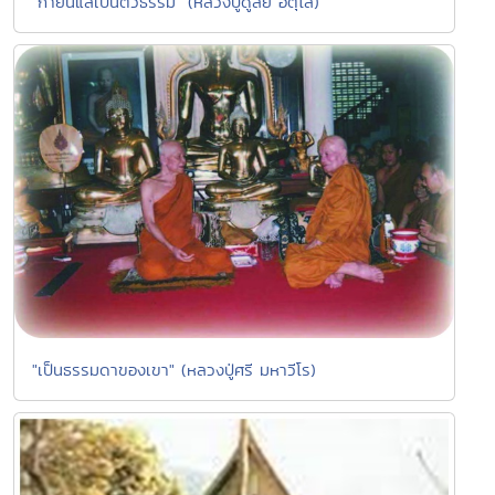
"กายนี้แลเป็นตัวธรรม" (หลวงปู่ดูลย์ อตุโล)
"เป็นธรรมดาของเขา" (หลวงปู่ศรี มหาวีโร)