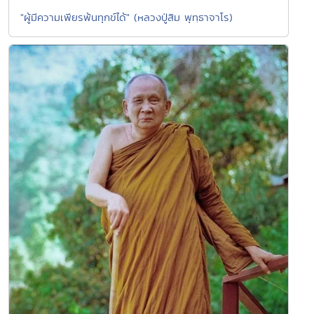
"ผู้มีความเพียรพ้นทุกข์ได้" (หลวงปู่สิม พุทฺธาจาโร)