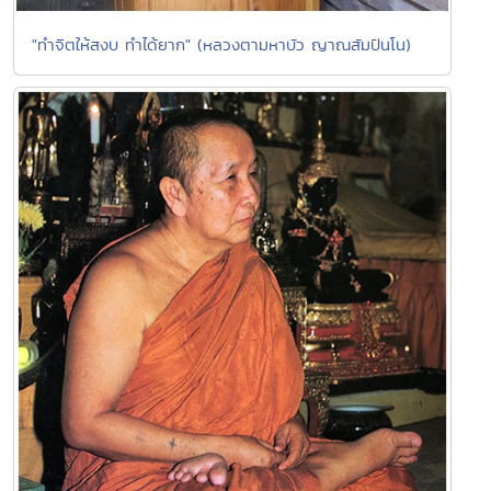
"ทำจิตให้สงบ ทำได้ยาก" (หลวงตามหาบัว ญาณสัมปันโน)