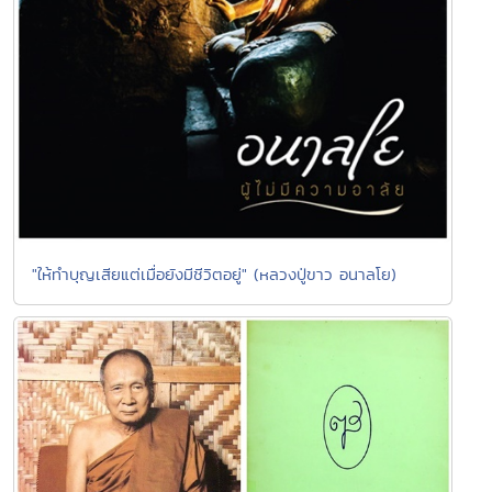
"ให้ทำบุญเสียแต่เมื่อยังมีชีวิตอยู่" (หลวงปู่ขาว อนาลโย)