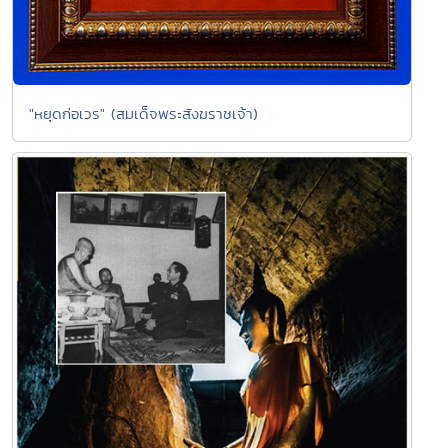
"หยุดก่อเวร" (สมเด็จพระสังฆราชเจ้า)