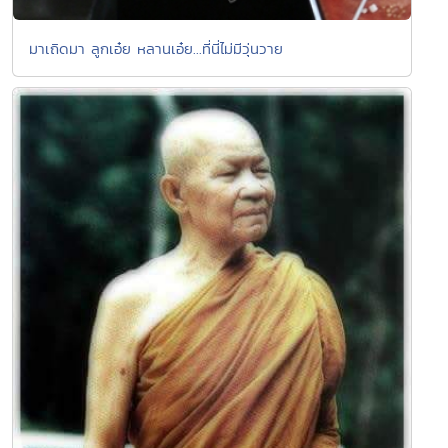
มาเถิดมา ลูกเอ๋ย หลานเอ๋ย...ที่นี่ไม่มีวุ่นวาย