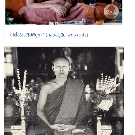
"ให้ตั้งใจปฏิบัติบูชา" (หลวงปู่สิม พุทธาจาโร)