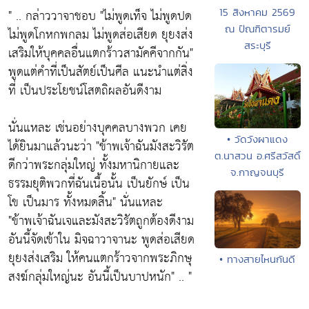
" .. กล่าววาจาชอบ
"ไม่พูดเท็จ ไม่พูดปด
15 สิงหาคม 2569
ณ ปัณฑิตารมย์
ไม่พูดโกหกพกลม ไม่พูดส่อเสียด ยุยงส่ง
สระบุรี
เสริมให้บุคคลอื่นแตกร้าวสามัคคีจากกัน"
พูดแต่คำที่เป็นสัตย์เป็นศีล แนะนำแต่สิ่ง
ที่ เป็นประโยชน์โสตถิผลอันดีงาม
นั่นแหละ เช่นอย่างบุคคลบางพวก เคย
• วัดวังผาแดง
ได้ยินมาแล้วนะว่า
"ข้าพเจ้าฉันมังสะวิรัต
ต.นาสวน อ.ศรีสวัสดิ์
ดีกว่าพระกลุ่มใหญ่ ทั้งมหานิกายและ
จ.กาญจนบุรี
ธรรมยุติพวกที่ฉันเนื้อนั้น เป็นยักษ์ เป็น
โข เป็นมาร ทั้งหมดสิ้น"
นั่นแหละ
"ข้าพเจ้าฉันเจและมังสะวิรัตถูกต้องดีงาม
อันนี้จัดเข้าใน มิจฉาวาจานะ พูดส่อเสียด
ยุยงส่งเสริม ให้คนแตกร้าวจากพระภิกษุ
• ทางสายไหนกันดี
สงฆ์กลุ่มใหญ่นะ อันนี้เป็นบาปหนัก"
.. "