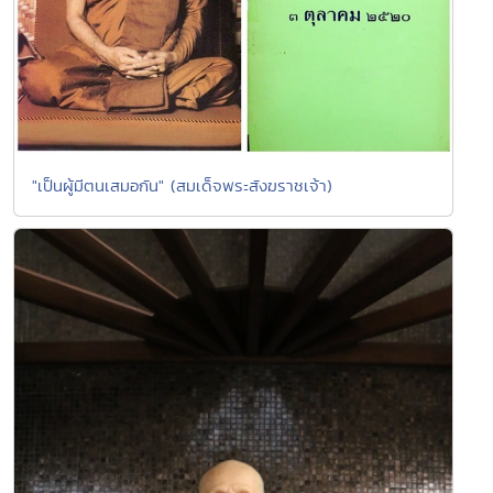
"เป็นผู้มีตนเสมอกัน" (สมเด็จพระสังฆราชเจ้า)