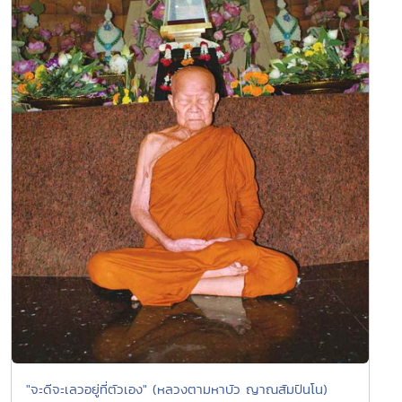
"จะดีจะเลวอยู่ที่ตัวเอง" (หลวงตามหาบัว ญาณสัมปันโน)