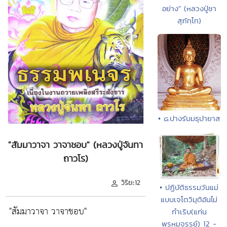
อย่าง" (หลวงปู่ชา
สุภัทฺโท)
• ๘.ปางรับมธุปายาส
"สัมมาวาจา วาจาชอบ" (หลวงปู่จันทา
ถาวโร)
วิริยะ12
• ปฏิบัติธรรมวันแม่
แบบเจโตวิมุติอันไม่
"สัมมาวาจา วาจาชอบ"
กำเริบ(แก่น
พรหมจรรย์) 12 -