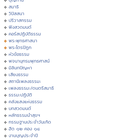
สมาธิ
วิปัสสนา
ปริวาสกรรม
ฟังสวดมนต์
คอร์สปฏิบัติธรรม
พระพุทธศาสนา
พระไตรปิฏก
หัวข้อธรรม
พจนานุกรมพุทธศาสน์
มิลินทปัญหา
เสียงธรรม
สถานีเพลงธรรมะ
เพลงธรรมะ/ดนตรีสมาธิ
ธรรมะปฏิบัติ
คลังแสงแห่งธรรม
บทสวดมนต์
หลักธรรมนำสุขฯ
กรรมฐานประจำวันเกิด
ฮีต ๑๒ คอง ๑๔
งานบุญประจำปี