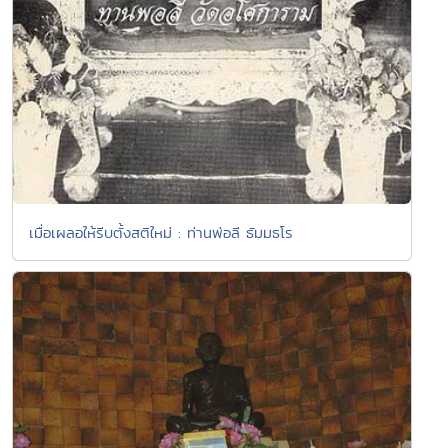
เมื่อเผลอให้รีบตั้งสติใหม่ : ท่านพ่อลี ธัมมธโร