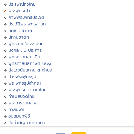
ประเพณีทั่วไทย
พระพุทธเจ้า
ภาพพระพุทธประวัติ
ประวัติพระพุทธสาวก
ทศชาติชาดก
นิทานชาดก
พุทธวจนในธรรมบท
มงคล ๓๘ ประการ
พุทธศาสนสุภาษิต
พุทธศาสนสุภาษิต ๖๒๑
สังเวชนียสถาน ๔ ตำบล
ปางพระพุทธรูป
พระพุทธรูปสำคัญ
พระพุทธศาสนาในไทย
ทำเนียบวัดไทย
พระอารามหลวง
ศาสนพิธี
อุปสมบทพิธี
วันสำคัญทางศาสนา