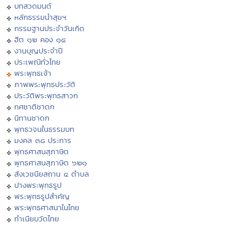
บทสวดมนต์
หลักธรรมนำสุขฯ
กรรมฐานประจำวันเกิด
ฮีต ๑๒ คอง ๑๔
งานบุญประจำปี
ประเพณีทั่วไทย
พระพุทธเจ้า
ภาพพระพุทธประวัติ
ประวัติพระพุทธสาวก
ทศชาติชาดก
นิทานชาดก
พุทธวจนในธรรมบท
มงคล ๓๘ ประการ
พุทธศาสนสุภาษิต
พุทธศาสนสุภาษิต ๖๒๑
สังเวชนียสถาน ๔ ตำบล
ปางพระพุทธรูป
พระพุทธรูปสำคัญ
พระพุทธศาสนาในไทย
ทำเนียบวัดไทย