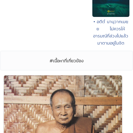
• อตีตํ นานุวากเมยฺ
ย ไม่ควรให้
อารมณ์ที่ล่วงไปแล้ว
มาตามอยู่ในจิต
#เนื้อหาที่เกี่ยวข้อง