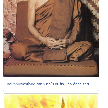
ทุกชีวิตมีเวลาจำกัด อย่างมากไม่เกินร้อยปีก็จะต้องละร่างนี้