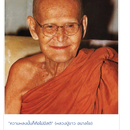
"ความหลงนั้นก็คือไม่มีสติ" (หลวงปู่ขาว อนาลโย)