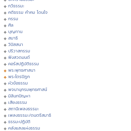
กวีธรรมะ
คติธรรม คำคม โดนใจ
กรรม
ศีล
บุญทาน
สมาธิ
วิปัสสนา
ปริวาสกรรม
ฟังสวดมนต์
คอร์สปฏิบัติธรรม
พระพุทธศาสนา
พระไตรปิฏก
หัวข้อธรรม
พจนานุกรมพุทธศาสน์
มิลินทปัญหา
เสียงธรรม
สถานีเพลงธรรมะ
เพลงธรรมะ/ดนตรีสมาธิ
ธรรมะปฏิบัติ
คลังแสงแห่งธรรม