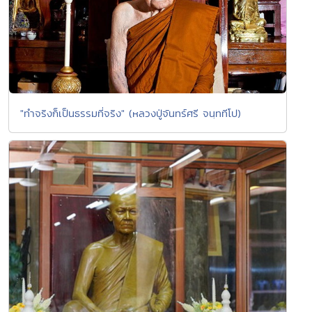
"ทำจริงก็เป็นธรรมที่จริง" (หลวงปู่จันทร์ศรี จนฺททีโป)