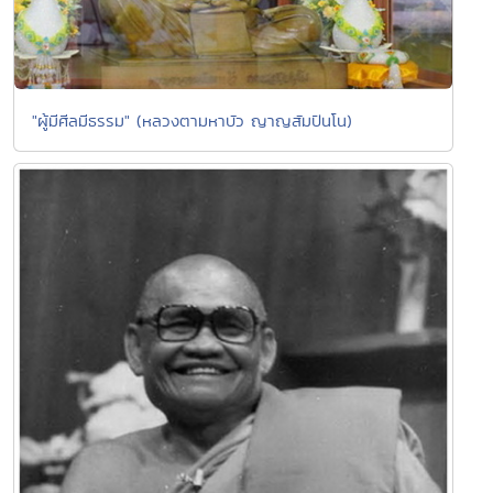
"ผู้มีศีลมีธรรม" (หลวงตามหาบัว ญาญสัมปันโน)