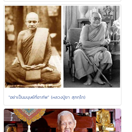
"อย่าเป็นมนุษย์ที่อาภัพ" (หลวงปู่ชา สุภทฺโท)