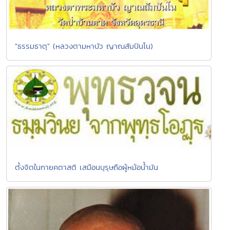
"ธรรมธาตุ" (หลวงตามหาบัว ญาณสัมปันโน)
ตั้งจิตในกายคตาสติ เสมือนบุรุษถือผู้หม้อน้ำมัน