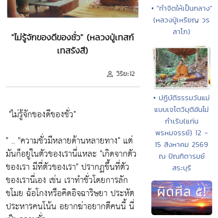
• "ทำจิตให้เป็นกลาง"
(หลวงปู่เหรียญ วร
ลาโภ)
"ไม่รู้จักของดีของชั่ว" (หลวงปู่เทสก์
เทสรังสี)
วิริยะ12
• ปฏิบัติธรรมวันแม่
แบบเจโตวิมุติอันไม่
"ไม่รู้จักของดีของชั่ว"
กำเริบ(แก่น
พรหมจรรย์) 12 -
" ..
"ความชั่วมีหลายด้านหลายทาง"
แต่
15 สิงหาคม 2569
มันก็อยู่ในตัวของเรานี่แหละ
"เกิดจากตัว
ณ ปัณฑิตารมย์
ของเรา มีที่ตัวของเรา"
ปรากฏขึ้นที่ตัว
สระบุรี
ของเรานี่เอง เช่น เราทำชั่วโดยการลัก
ขโมย ฉ้อโกงหรือคิดอิจฉาริษยา ประหัต
ประหารคนโน้น อยากฆ่าอยากตีคนนี้ นี่