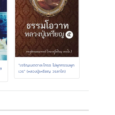
"เจริญเมตตาละโกรธ ไม่ผูกกรรมผูก
ทส
เวร" (หลวงปู่เหรียญ วรลาโภ)