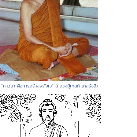
 "ภาวนา คือการสร้างพลังใจ" (หลวงปู่เทสก์ เทสรังสี)