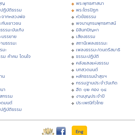
บุญ
พระพุทธศาสนา
ปฏิบัติธรรม
พระไตรปิฏก
ะจากหลวงพ่อ
หัวข้อธรรม
ะกับเยาวชน
พจนานุกรมพุทธศาสน์
ธรรมะบันเทิง
มิลินทปัญหา
ะบรรยาย
เสียงธรรม
ามธรรมะ
สถานีเพลงธรรมะ
รรมะ
เพลงธรรมะ/ดนตรีสมาธิ
รรม คำคม โดนใจ
ธรรมะปฏิบัติ
ม
คลังแสงแห่งธรรม
บทสวดมนต์
าน
หลักธรรมนำสุขฯ
กรรมฐานประจำวันเกิด
สนา
ฮีต ๑๒ คอง ๑๔
าสกรรม
งานบุญประจำปี
วดมนต์
ประเพณีทั่วไทย
ปฏิบัติธรรม
Eng