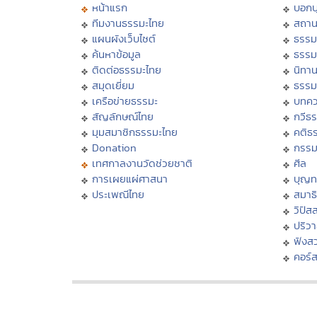
หน้าแรก
บอก
ทีมงานธรรมะไทย
สถาน
แผนผังเว็บไซต์
ธรรม
ค้นหาข้อมูล
ธรรม
ติดต่อธรรมะไทย
นิทาน
สมุดเยี่ยม
ธรรม
เครือข่ายธรรมะ
บทคว
สัญลักษณ์ไทย
กวีธ
มุมสมาชิกธรรมะไทย
คติธ
Donation
กรร
เทศกาลงานวัดช่วยชาติ
ศีล
การเผยแผ่ศาสนา
บุญท
ประเพณีไทย
สมาธิ
วิปัส
ปริว
ฟังส
คอร์ส