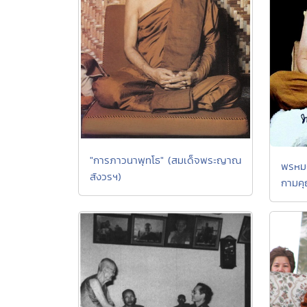
"การภาวนาพุทโธ" (สมเด็จพระญาณ
พรหมจ
สังวรฯ)
กามคุ