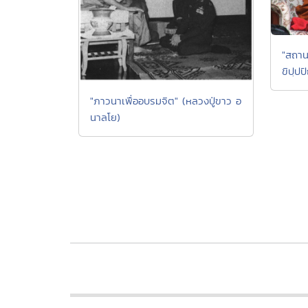
"สถาน
ขิปฺปป
"ภาวนาเพื่ออบรมจิต" (หลวงปู่ขาว อ
นาลโย)