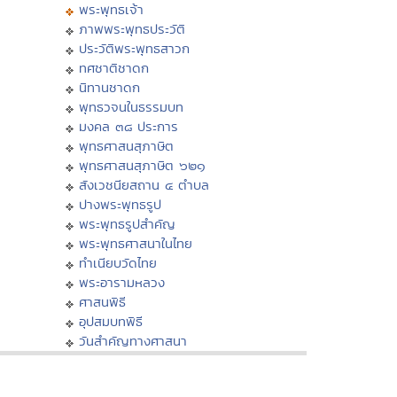
พระพุทธเจ้า
ภาพพระพุทธประวัติ
ประวัติพระพุทธสาวก
ทศชาติชาดก
นิทานชาดก
พุทธวจนในธรรมบท
มงคล ๓๘ ประการ
พุทธศาสนสุภาษิต
พุทธศาสนสุภาษิต ๖๒๑
สังเวชนียสถาน ๔ ตำบล
ปางพระพุทธรูป
พระพุทธรูปสำคัญ
พระพุทธศาสนาในไทย
ทำเนียบวัดไทย
พระอารามหลวง
ศาสนพิธี
อุปสมบทพิธี
วันสำคัญทางศาสนา