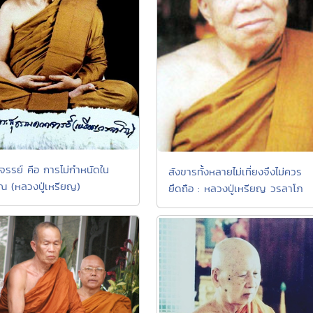
รรย์ คือ การไม่กำหนัดใน
สังขารทั้งหลายไม่เที่ยงจึงไม่ควร
ณ (หลวงปู่เหรียญ)
ยึดถือ : หลวงปู่เหรียญ วรลาโภ