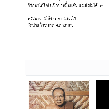
ก็รักษาให้จิตใจเบิกบานยิ้มแย้ม แจ่มใสไม่ได้ ๛
พระอาจารย์สิงห์ทอง ธมฺมวโร
วัดป่าแก้วชุมพล จ.สกลนคร