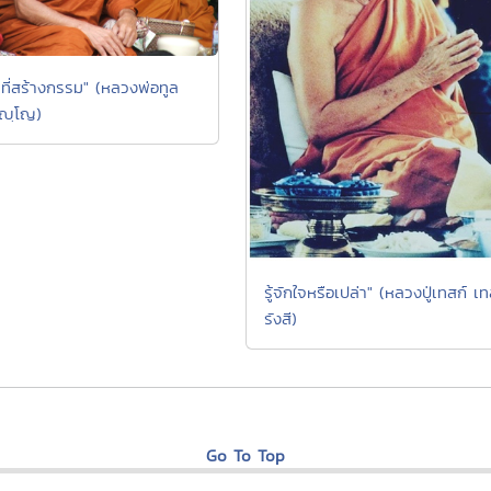
ที่สร้างกรรม" (หลวงพ่อทูล
ัญฺโญ)
รู้จักใจหรือเปล่า" (หลวงปู่เทสก์ เ
รังสี)
Go To Top