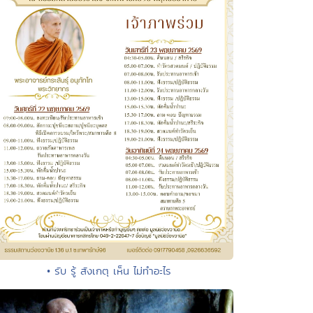
• รับ รู้ สังเกตุ เห็น ไม่ทำอะไร