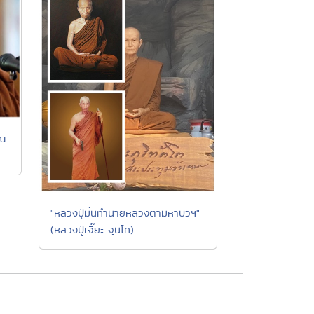
าณ
"หลวงปู่มั่นทำนายหลวงตามหาบัวฯ"
(หลวงปู่เจี๊ยะ จุนโท)