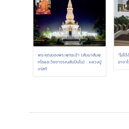
พระคุณของพระพุทธเจ้า (สัมมาสัมพุ
"ไม่ได
ทโธและวิชชาจรณสัมปันโน) : หลวงปู่
อาจาโ
เทสก์