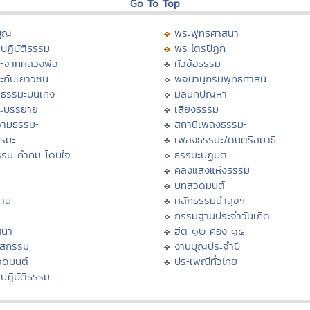
Go To Top
บุญ
พระพุทธศาสนา
ปฏิบัติธรรม
พระไตรปิฏก
ะจากหลวงพ่อ
หัวข้อธรรม
ะกับเยาวชน
พจนานุกรมพุทธศาสน์
ธรรมะบันเทิง
มิลินทปัญหา
ะบรรยาย
เสียงธรรม
ามธรรมะ
สถานีเพลงธรรมะ
รรมะ
เพลงธรรมะ/ดนตรีสมาธิ
รรม คำคม โดนใจ
ธรรมะปฏิบัติ
ม
คลังแสงแห่งธรรม
บทสวดมนต์
าน
หลักธรรมนำสุขฯ
กรรมฐานประจำวันเกิด
สนา
ฮีต ๑๒ คอง ๑๔
าสกรรม
งานบุญประจำปี
วดมนต์
ประเพณีทั่วไทย
ปฏิบัติธรรม