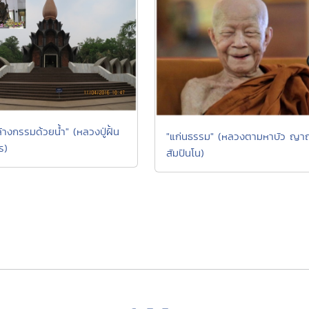
้ล้างกรรมด้วยน้ำ" (หลวงปู่ฝั้น
"แก่นธรรม" (หลวงตามหาบัว ญ
ร)
สัมปันโน)