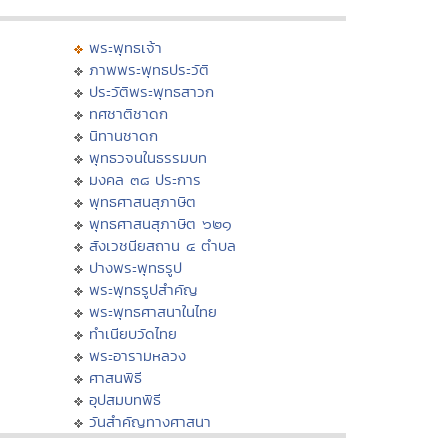
พระพุทธเจ้า
ภาพพระพุทธประวัติ
ประวัติพระพุทธสาวก
ทศชาติชาดก
นิทานชาดก
พุทธวจนในธรรมบท
มงคล ๓๘ ประการ
พุทธศาสนสุภาษิต
พุทธศาสนสุภาษิต ๖๒๑
สังเวชนียสถาน ๔ ตำบล
ปางพระพุทธรูป
พระพุทธรูปสำคัญ
พระพุทธศาสนาในไทย
ทำเนียบวัดไทย
พระอารามหลวง
ศาสนพิธี
อุปสมบทพิธี
วันสำคัญทางศาสนา