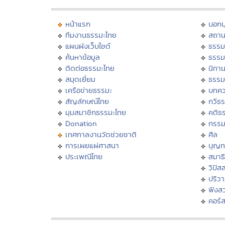
หน้าแรก
บอก
ทีมงานธรรมะไทย
สถาน
แผนผังเว็บไซต์
ธรรม
ค้นหาข้อมูล
ธรรม
ติดต่อธรรมะไทย
นิทาน
สมุดเยี่ยม
ธรรม
เครือข่ายธรรมะ
บทคว
สัญลักษณ์ไทย
กวีธ
มุมสมาชิกธรรมะไทย
คติธ
Donation
กรร
เทศกาลงานวัดช่วยชาติ
ศีล
การเผยแผ่ศาสนา
บุญท
ประเพณีไทย
สมาธิ
วิปัส
ปริว
ฟังส
คอร์ส