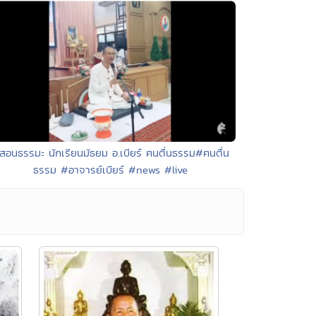
 สอนธรรมะ นักเรียนมัธยม อ.เบียร์ ฅนตื่นธรรม#ฅนตื่น
ธรรม #อาจารย์เบียร์ #news #live