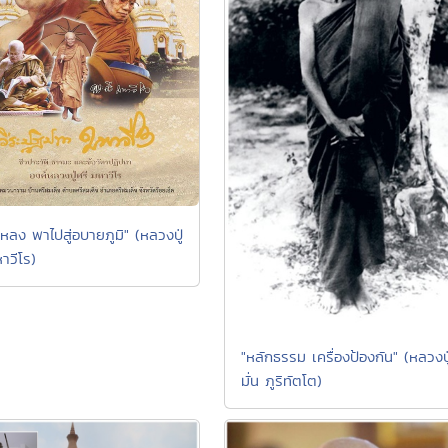
หลง พาไปสู่อบายภูมิ" (หลวงปู่
าวีโร)
"หลักธรรม เครื่องป้องกัน" (หลวงปู
มั่น ภูริทัตโต)