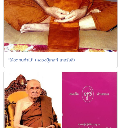
"ให้อดทนทำไป" (หลวงปู่เทสก์ เทสรังสี)