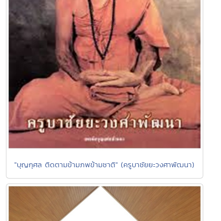
"บุญกุศล ติดตามข้ามภพข้ามชาติ" (ครูบาชัยยะวงศาพัฒนา)