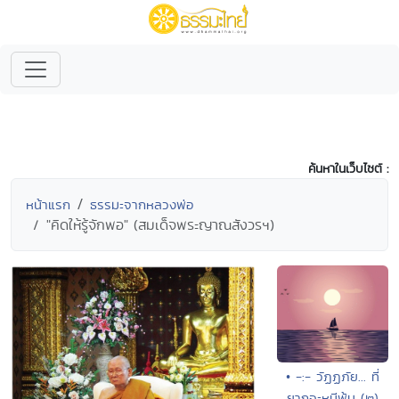
ค้นหาในเว็บไซต์ :
หน้าแรก
ธรรมะจากหลวงพ่อ
"คิดให้รู้จักพอ" (สมเด็จพระญาณสังวรฯ)
• -:- วัฏฏภัย... ที่
ยากจะหนีพ้น (๒)