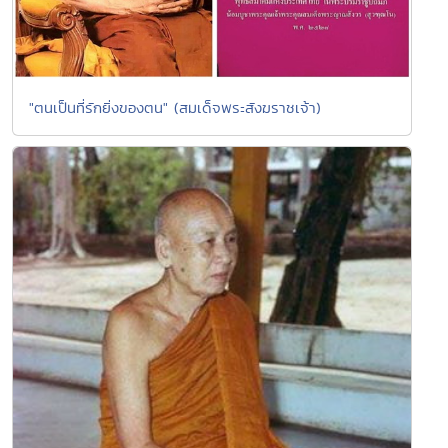
"ตนเป็นที่รักยิ่งของตน" (สมเด็จพระสังฆราชเจ้า)