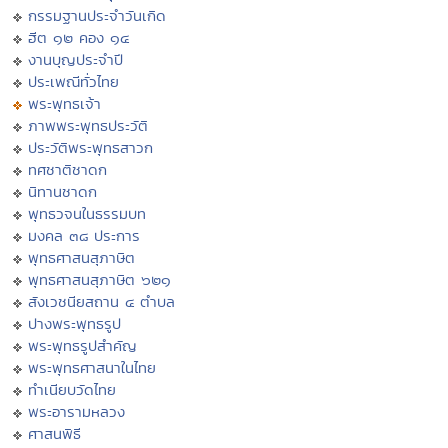
กรรมฐานประจำวันเกิด
ฮีต ๑๒ คอง ๑๔
งานบุญประจำปี
ประเพณีทั่วไทย
พระพุทธเจ้า
ภาพพระพุทธประวัติ
ประวัติพระพุทธสาวก
ทศชาติชาดก
นิทานชาดก
พุทธวจนในธรรมบท
มงคล ๓๘ ประการ
พุทธศาสนสุภาษิต
พุทธศาสนสุภาษิต ๖๒๑
สังเวชนียสถาน ๔ ตำบล
ปางพระพุทธรูป
พระพุทธรูปสำคัญ
พระพุทธศาสนาในไทย
ทำเนียบวัดไทย
พระอารามหลวง
ศาสนพิธี