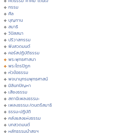
คติธรรม คำคม โดนใจ
กรรม
ศีล
บุญทาน
สมาธิ
วิปัสสนา
ปริวาสกรรม
ฟังสวดมนต์
คอร์สปฏิบัติธรรม
พระพุทธศาสนา
พระไตรปิฏก
หัวข้อธรรม
พจนานุกรมพุทธศาสน์
มิลินทปัญหา
เสียงธรรม
สถานีเพลงธรรมะ
เพลงธรรมะ/ดนตรีสมาธิ
ธรรมะปฏิบัติ
คลังแสงแห่งธรรม
บทสวดมนต์
หลักธรรมนำสุขฯ