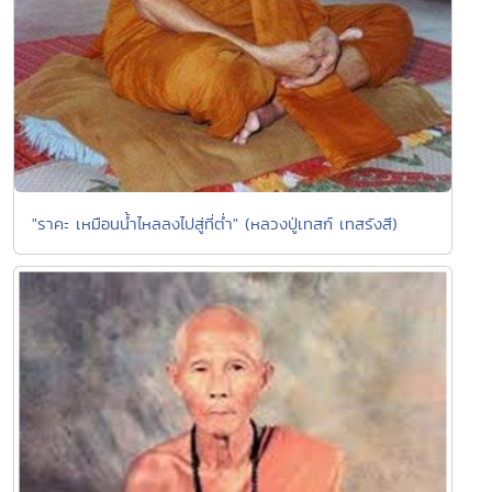
"ราคะ เหมือนน้ำไหลลงไปสู่ที่ต่ำ" (หลวงปู่เทสก์ เทสรังสี)