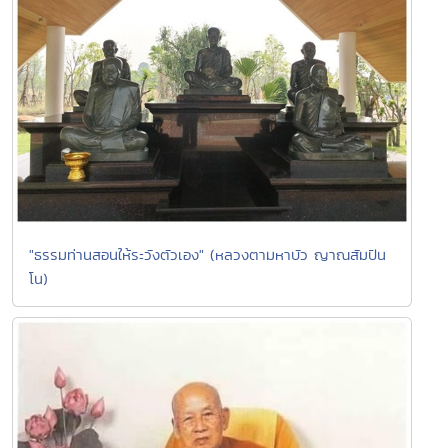
"ธรรมท่านสอนให้ระวังตัวเอง" (หลวงตามหาบัว ญาณสัมปัน
โน)