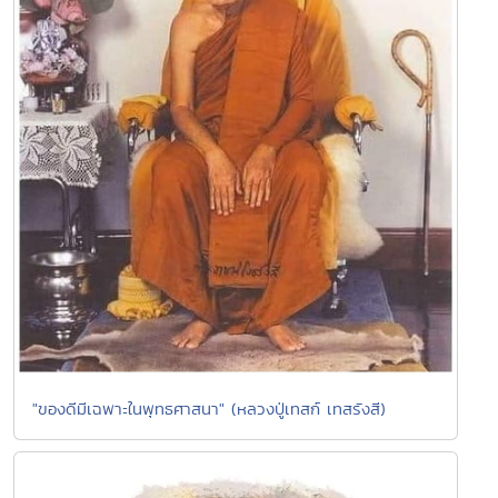
"ของดีมีเฉพาะในพุทธศาสนา" (หลวงปู่เทสก์ เทสรังสี)