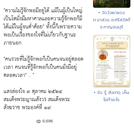
"ความไม่รู้จักพอมีอยู่ได้ แม้ในผู้เป็นใหญ่
• วัดวังผาแดง
เป็นโตมั่งมีมหาศาลและความรู้จักพอก็มี
ต.นาสวน อ.ศรีสวัสดิ์
ได้แม้ในผู้จนต่ำต้อย"
ทั้งนี้ก็เพราะความ
จ.กาญจนบุรี
พอเป็นเรื่องของใจที่ไม่เกี่ยวกับฐานะ
ภายนอก
"คนรวยที่ไม่รู้จักพอก็เป็นคนจนอยู่ตลอด
เวลา คนจนที่รู้จักพอก็เป็นคนมั่งมีอยู่
ตลอดเวลา"
.. "
แสงส่องใจ ๓ ตุลาคม ๒๕๒๔
• รับ รู้ สังเกตุ เห็น
สมเด็จพระญาณสังวร สมเด็จพระ
ไม่ทำอะไร
สังฆราช พระองค์ที่ ๑๙
6,696