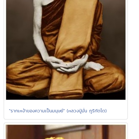
"รากเหง้าของความเป็นมนุษย์" (หลวงปู่มั่น ภูริทัตโต)