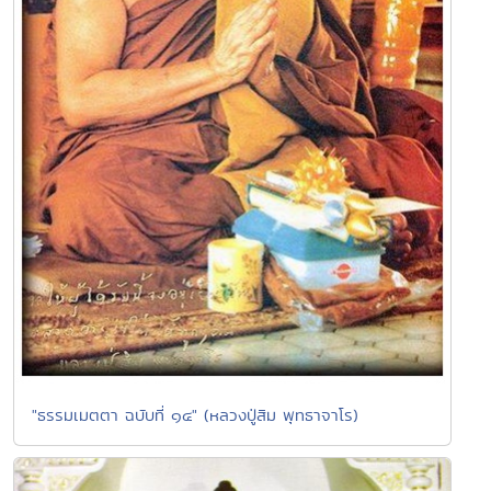
"ธรรมเมตตา ฉบับที่ ๑๔" (หลวงปู่สิม พุทธาจาโร)