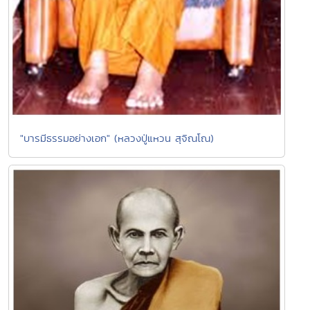
"บารมีธรรมอย่างเอก" (หลวงปู่แหวน สุจิณโณ)