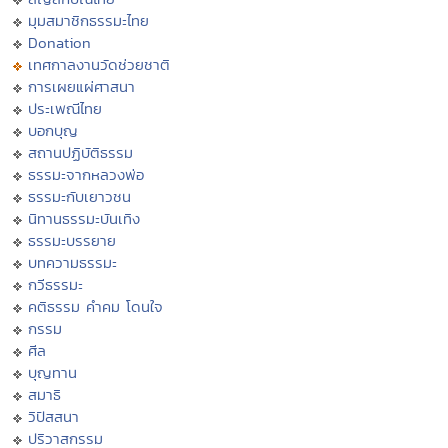
มุมสมาชิกธรรมะไทย
Donation
เทศกาลงานวัดช่วยชาติ
การเผยแผ่ศาสนา
ประเพณีไทย
บอกบุญ
สถานปฏิบัติธรรม
ธรรมะจากหลวงพ่อ
ธรรมะกับเยาวชน
นิทานธรรมะบันเทิง
ธรรมะบรรยาย
บทความธรรมะ
กวีธรรมะ
คติธรรม คำคม โดนใจ
กรรม
ศีล
บุญทาน
สมาธิ
วิปัสสนา
ปริวาสกรรม