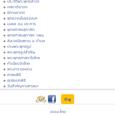
ประวัติพระพุทธสาวก
ทศชาติชาดก
นิทานชาดก
พุทธวจนในธรรมบท
มงคล ๓๘ ประการ
พุทธศาสนสุภาษิต
พุทธศาสนสุภาษิต ๖๒๑
สังเวชนียสถาน ๔ ตำบล
ปางพระพุทธรูป
พระพุทธรูปสำคัญ
พระพุทธศาสนาในไทย
ทำเนียบวัดไทย
พระอารามหลวง
ศาสนพิธี
อุปสมบทพิธี
วันสำคัญทางศาสนา
Eng
ธรรมะไทย