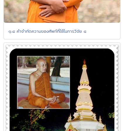
๑.๔ คำจำกัดความของศัพท์ที่ใช้ในการวิจัย ๔