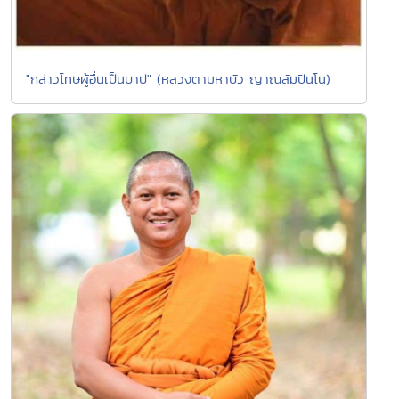
"กล่าวโทษผู้อื่นเป็นบาป" (หลวงตามหาบัว ญาณสัมปันโน)