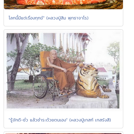
โลกนี้มีแต่เรื่องทุกข์" (หลวงปู่สิม พุทธาจาโร)
"รู้จักดี-ชั่ว แล้วชำระด้วยตนเอง" (หลวงปู่เทสก์ เทสรังสี)