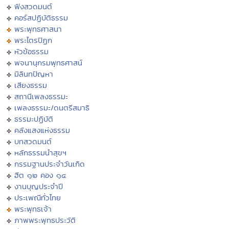
ฟังสวดมนต์
คอร์สปฏิบัติธรรม
พระพุทธศาสนา
พระไตรปิฏก
หัวข้อธรรม
พจนานุกรมพุทธศาสน์
มิลินทปัญหา
เสียงธรรม
สถานีเพลงธรรมะ
เพลงธรรมะ/ดนตรีสมาธิ
ธรรมะปฏิบัติ
คลังแสงแห่งธรรม
บทสวดมนต์
หลักธรรมนำสุขฯ
กรรมฐานประจำวันเกิด
ฮีต ๑๒ คอง ๑๔
งานบุญประจำปี
ประเพณีทั่วไทย
พระพุทธเจ้า
ภาพพระพุทธประวัติ