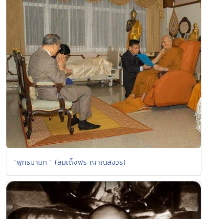
"พุทธมามกะ" (สมเด็จพระญาณสังวร)