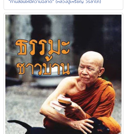
"ท่านสอนให้มีความฉลาด" (หลวงปู่เหรียญ วรลาโภ)