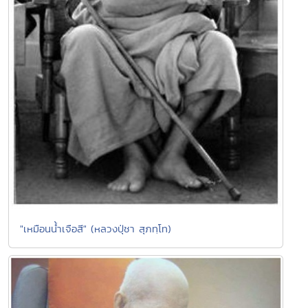
"เหมือนน้ำเจือสี" (หลวงปุ่ชา สุภทฺโท)