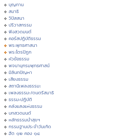
บุญทาน
สมาธิ
วิปัสสนา
ปริวาสกรรม
ฟังสวดมนต์
คอร์สปฏิบัติธรรม
พระพุทธศาสนา
พระไตรปิฏก
หัวข้อธรรม
พจนานุกรมพุทธศาสน์
มิลินทปัญหา
เสียงธรรม
สถานีเพลงธรรมะ
เพลงธรรมะ/ดนตรีสมาธิ
ธรรมะปฏิบัติ
คลังแสงแห่งธรรม
บทสวดมนต์
หลักธรรมนำสุขฯ
กรรมฐานประจำวันเกิด
ฮีต ๑๒ คอง ๑๔