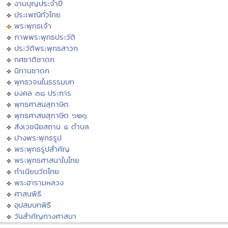
งานบุญประจำปี
ประเพณีทั่วไทย
พระพุทธเจ้า
ภาพพระพุทธประวัติ
ประวัติพระพุทธสาวก
ทศชาติชาดก
นิทานชาดก
พุทธวจนในธรรมบท
มงคล ๓๘ ประการ
พุทธศาสนสุภาษิต
พุทธศาสนสุภาษิต ๖๒๑
สังเวชนียสถาน ๔ ตำบล
ปางพระพุทธรูป
พระพุทธรูปสำคัญ
พระพุทธศาสนาในไทย
ทำเนียบวัดไทย
พระอารามหลวง
ศาสนพิธี
อุปสมบทพิธี
วันสำคัญทางศาสนา