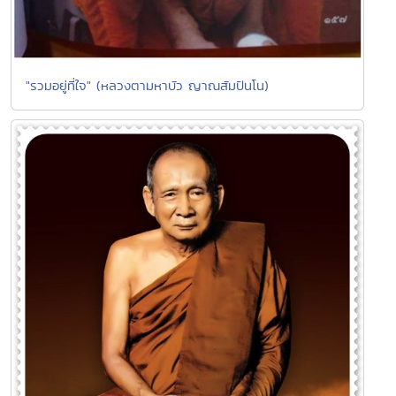
"รวมอยู่ที่ใจ" (หลวงตามหาบัว ญาณสัมปันโน)