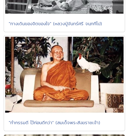
"ทางเดินของจิตของใจ" (หลวงปู่จันทร์ศรี จนฺททีโป)
"ทำกรรมดี ไว้ก่อนดีกว่า" (สมเด็จพระสังฆราชเจ้า)