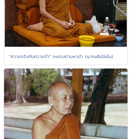
"ความจริงกับความจำ" (หลวงตามหาบัว ญาณสัมปันโน)