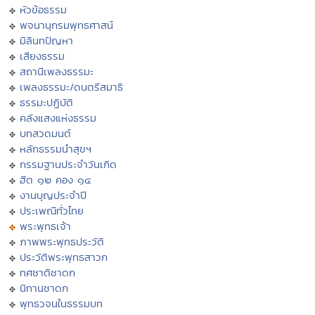
หัวข้อธรรม
พจนานุกรมพุทธศาสน์
มิลินทปัญหา
เสียงธรรม
สถานีเพลงธรรมะ
เพลงธรรมะ/ดนตรีสมาธิ
ธรรมะปฏิบัติ
คลังแสงแห่งธรรม
บทสวดมนต์
หลักธรรมนำสุขฯ
กรรมฐานประจำวันเกิด
ฮีต ๑๒ คอง ๑๔
งานบุญประจำปี
ประเพณีทั่วไทย
พระพุทธเจ้า
ภาพพระพุทธประวัติ
ประวัติพระพุทธสาวก
ทศชาติชาดก
นิทานชาดก
พุทธวจนในธรรมบท