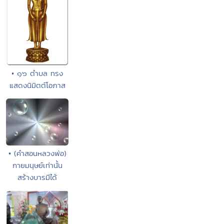
• ๑๖ ตำบล ทรง
แสดงนิมิตต์โอภาส
• (คำสอนหลวงพ่อ)
กายมนุษย์เท่านั้น
สร้างบารมีได้