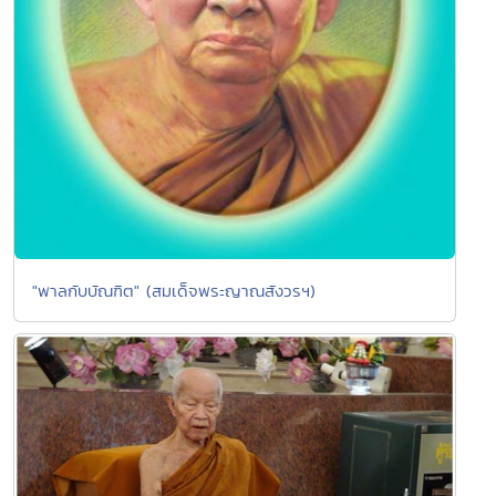
"พาลกับบัณฑิต" (สมเด็จพระญาณสังวรฯ)