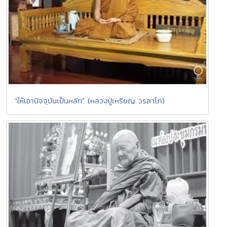
"ให้เอาปัจจุบันเป็นหลัก" (หลวงปู่เหรียญ วรลาโภ)