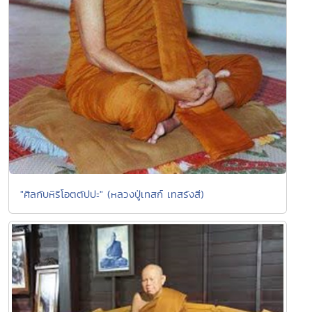
"ศิลกับหิริโอตตัปปะ" (หลวงปู่เทสก์ เทสรังสี)