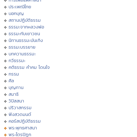
ประเพณีไทย
บอกบุญ
สถานปฏิบัติธรรม
ธรรมะจากหลวงพ่อ
ธรรมะกับเยาวชน
นิทานธรรมะบันเทิง
ธรรมะบรรยาย
บทความธรรมะ
กวีธรรมะ
คติธรรม คำคม โดนใจ
กรรม
ศีล
บุญทาน
สมาธิ
วิปัสสนา
ปริวาสกรรม
ฟังสวดมนต์
คอร์สปฏิบัติธรรม
พระพุทธศาสนา
พระไตรปิฏก