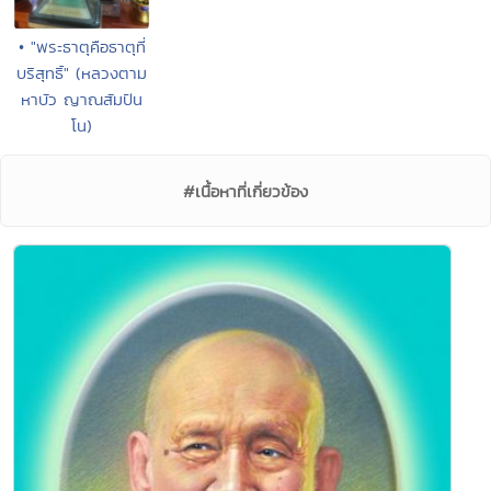
• "พระธาตุคือธาตุที่
บริสุทธิ์" (หลวงตาม
หาบัว ญาณสัมปัน
โน)
#เนื้อหาที่เกี่ยวข้อง