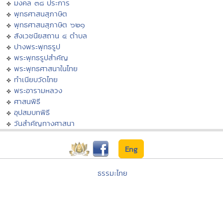
มงคล ๓๘ ประการ
พุทธศาสนสุภาษิต
พุทธศาสนสุภาษิต ๖๒๑
สังเวชนียสถาน ๔ ตำบล
ปางพระพุทธรูป
พระพุทธรูปสำคัญ
พระพุทธศาสนาในไทย
ทำเนียบวัดไทย
พระอารามหลวง
ศาสนพิธี
อุปสมบทพิธี
วันสำคัญทางศาสนา
Eng
ธรรมะไทย