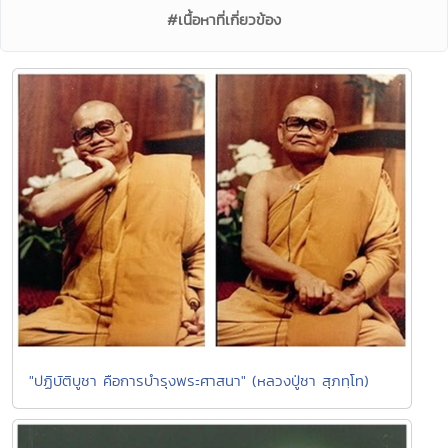
#เนื้อหาที่เกี่ยวข้อง
"ปฏิบัติบูชา คือการบำรุงพระศาสนา" (หลวงปู่ชา สุภทฺโท)