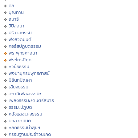
ศีล
บุญทาน
สมาธิ
วิปัสสนา
ปริวาสกรรม
ฟังสวดมนต์
คอร์สปฏิบัติธรรม
พระพุทธศาสนา
พระไตรปิฏก
หัวข้อธรรม
พจนานุกรมพุทธศาสน์
มิลินทปัญหา
เสียงธรรม
สถานีเพลงธรรมะ
เพลงธรรมะ/ดนตรีสมาธิ
ธรรมะปฏิบัติ
คลังแสงแห่งธรรม
บทสวดมนต์
หลักธรรมนำสุขฯ
กรรมฐานประจำวันเกิด