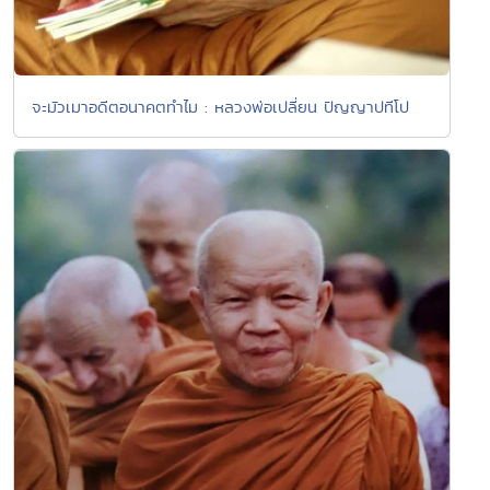
จะมัวเมาอดีตอนาคตทำไม : หลวงพ่อเปลี่ยน ปัญญาปทีโป