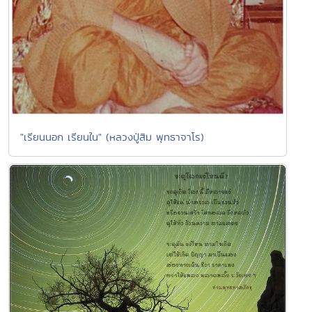
"เรียนนอก เรียนใน" (หลวงปู่สิม พุทธาจาโร)