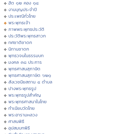
ฮีต ๑๒ คอง ๑๔
งานบุญประจำปี
ประเพณีทั่วไทย
พระพุทธเจ้า
ภาพพระพุทธประวัติ
ประวัติพระพุทธสาวก
ทศชาติชาดก
นิทานชาดก
พุทธวจนในธรรมบท
มงคล ๓๘ ประการ
พุทธศาสนสุภาษิต
พุทธศาสนสุภาษิต ๖๒๑
สังเวชนียสถาน ๔ ตำบล
ปางพระพุทธรูป
พระพุทธรูปสำคัญ
พระพุทธศาสนาในไทย
ทำเนียบวัดไทย
พระอารามหลวง
ศาสนพิธี
อุปสมบทพิธี