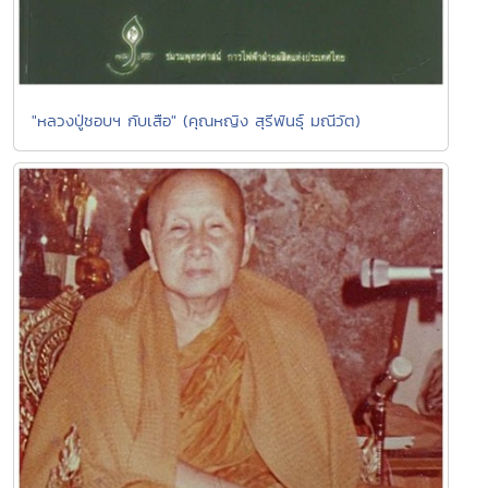
"หลวงปู่ชอบฯ กับเสือ" (คุณหญิง สุรีพันธุ์ มณีวัต)