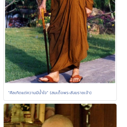
"ศีลเกิดแต่ความมีนํ้าใจ" (สมเด็จพระสังฆราชเจ้า)