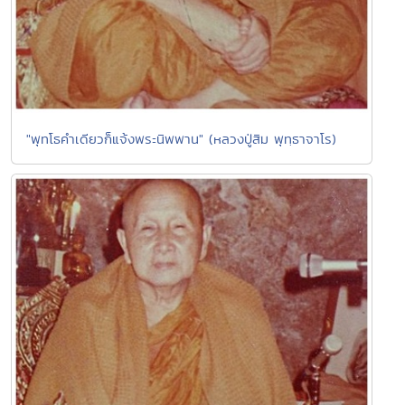
"พุทโธคำเดียวก็แจ้งพระนิพพาน" (หลวงปู่สิม พุทฺธาจาโร)