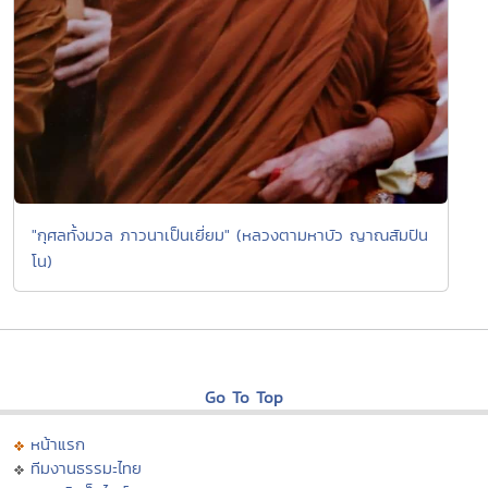
"กุศลทั้งมวล ภาวนาเป็นเยี่ยม" (หลวงตามหาบัว ญาณสัมปัน
โน)
Go To Top
หน้าแรก
ทีมงานธรรมะไทย