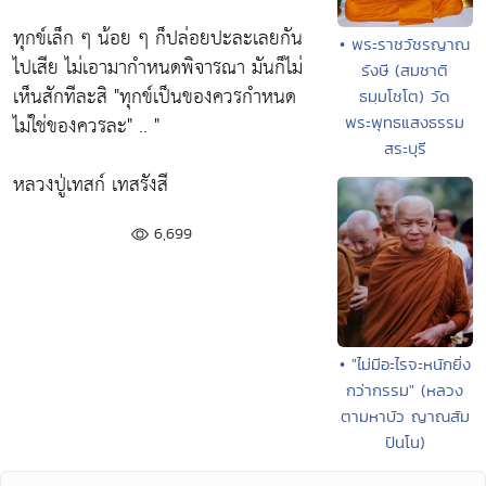
ทุกข์เล็ก ๆ น้อย ๆ ก็ปล่อยปะละเลยกัน
• พระราชวัชรญาณ
ไปเสีย ไม่เอามากำหนดพิจารณา มันก็ไม่
รังษี (สมชาติ
เห็นสักทีละสิ
"ทุกข์เป็นของควรกำหนด
ธมฺมโชโต) วัด
ไม่ใช่ของควรละ"
.. "
พระพุทธแสงธรรม
สระบุรี
หลวงปู่เทสก์ เทสรังสี
6,699
• "ไม่มีอะไรจะหนักยิ่ง
กว่ากรรม" (หลวง
ตามหาบัว ญาณสัม
ปันโน)