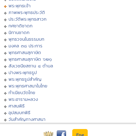
พระพุทธเจ้า
ภาพพระพุทธประวัติ
ประวัติพระพุทธสาวก
ทศชาติชาดก
นิทานชาดก
พุทธวจนในธรรมบท
มงคล ๓๘ ประการ
พุทธศาสนสุภาษิต
พุทธศาสนสุภาษิต ๖๒๑
สังเวชนียสถาน ๔ ตำบล
ปางพระพุทธรูป
พระพุทธรูปสำคัญ
พระพุทธศาสนาในไทย
ทำเนียบวัดไทย
พระอารามหลวง
ศาสนพิธี
อุปสมบทพิธี
วันสำคัญทางศาสนา
Eng