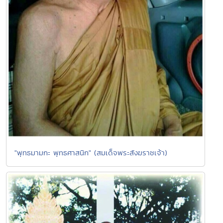
"พุทธมามกะ พุทธศาสนิก" (สมเด็จพระสังฆราชเจ้า)