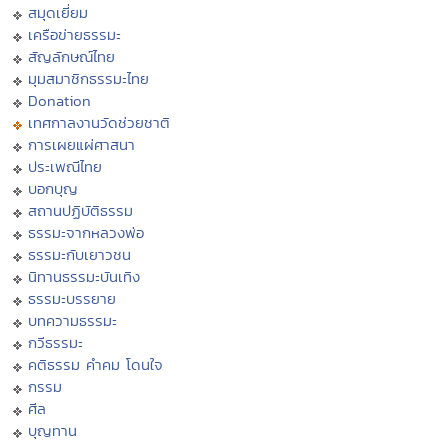
สมุดเยี่ยม
เครือข่ายธรรมะ
สัญลักษณ์ไทย
มุมสมาชิกธรรมะไทย
Donation
เทศกาลงานวัดช่วยชาติ
การเผยแผ่ศาสนา
ประเพณีไทย
บอกบุญ
สถานปฏิบัติธรรม
ธรรมะจากหลวงพ่อ
ธรรมะกับเยาวชน
นิทานธรรมะบันเทิง
ธรรมะบรรยาย
บทความธรรมะ
กวีธรรมะ
คติธรรม คำคม โดนใจ
กรรม
ศีล
บุญทาน