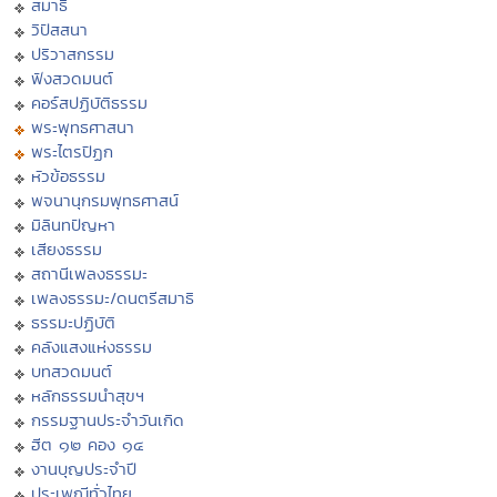
สมาธิ
วิปัสสนา
ปริวาสกรรม
ฟังสวดมนต์
คอร์สปฏิบัติธรรม
พระพุทธศาสนา
พระไตรปิฏก
หัวข้อธรรม
พจนานุกรมพุทธศาสน์
มิลินทปัญหา
เสียงธรรม
สถานีเพลงธรรมะ
เพลงธรรมะ/ดนตรีสมาธิ
ธรรมะปฏิบัติ
คลังแสงแห่งธรรม
บทสวดมนต์
หลักธรรมนำสุขฯ
กรรมฐานประจำวันเกิด
ฮีต ๑๒ คอง ๑๔
งานบุญประจำปี
ประเพณีทั่วไทย