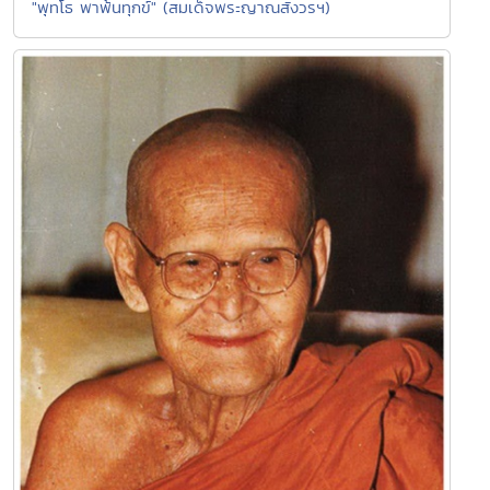
"พุทโธ พาพ้นทุกข์" (สมเด็จพระญาณสังวรฯ)