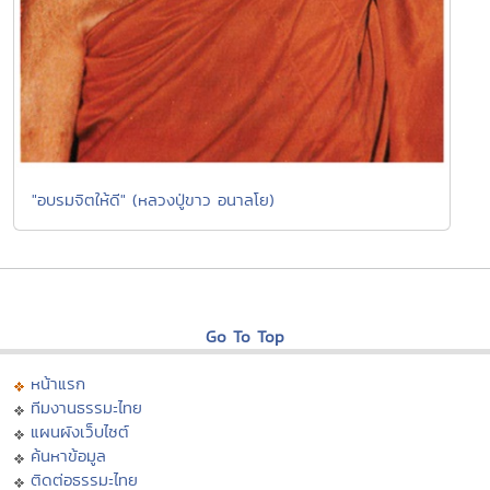
"อบรมจิตให้ดี" (หลวงปู่ขาว อนาลโย)
Go To Top
หน้าแรก
ทีมงานธรรมะไทย
แผนผังเว็บไซต์
ค้นหาข้อมูล
ติดต่อธรรมะไทย