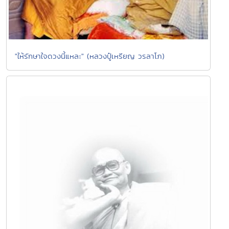
"ให้รักษาใจดวงนี้แหละ" (หลวงปู๋เหรียญ วรลาโภ)