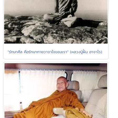
"รักษาศีล คือรักษากายวาจาใจของเรา" (หลวงปู่ฝั้น อาจาโร)