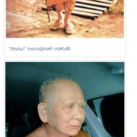
"ปัญญา" (หลวงปู่เทสก์ เทสรังสี)