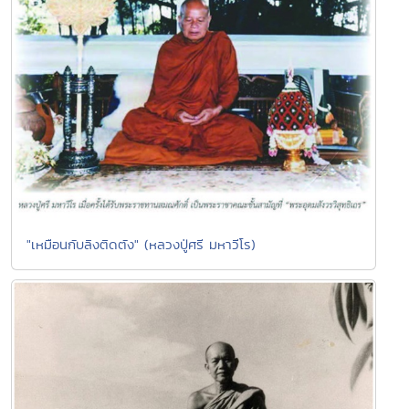
"เหมือนกับลิงติดตัง" (หลวงปู่ศรี มหาวีโร)