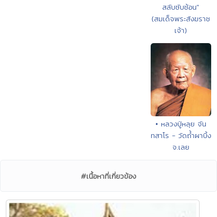
สลับซับช้อน"
(สมเด็จพระสังฆราช
เจ้า)
• หลวงปู่หลุย จัน
ทสาโร - วัดถ้ำผาบิ้ง
จ.เลย
#เนื้อหาที่เกี่ยวข้อง