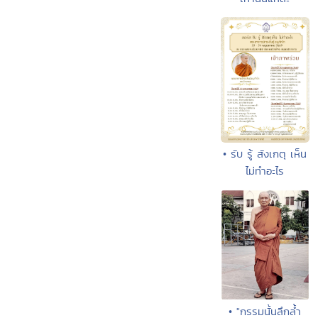
• รับ รู้ สังเกตุ เห็น
ไม่ทำอะไร
• "กรรมนั้นลึกลํ้า