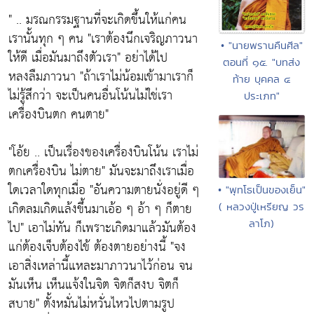
" .. มรณกรรมฐานที่จะเกิดขึ้นให้แก่คน
เรานั้นทุก ๆ คน
"เราต้องนึกเจริญภาวนา
• "นายพรานคืนศีล"
ให้ดี เมื่อมันมาถึงตัวเรา"
อย่าได้ไป
ตอนที่ ๑๕. "บทส่ง
หลงลืมภาวนา
"ถ้าเราไม่น้อมเข้ามาเราก็
ท้าย บุคคล ๔
ไม่รู้สึกว่า จะเป็นคนอื่นโน้นไม่ใช่เรา
ประเภท"
เครื่องบินตก คนตาย"
"โอ้ย .. เป็นเรื่องของเครื่องบินโน้น เราไม่
ตกเครื่องบิน ไม่ตาย"
มันจะมาถึงเราเมื่อ
ใดเวลาใดทุกเมื่อ
"อันความตายนั่งอยู่ดี ๆ
• "พุทโธเป็นของเย็น"
เกิดลมเกิดแล้งขึ้นมาเอ้อ ๆ อ้า ๆ ก็ตาย
( หลวงปู่เหรียญ วร
ลาโภ)
ไป"
เอาไม่ทัน ก็เพราะเกิดมาแล้วมันต้อง
แก่ต้องเจ็บต้องไข้ ต้องตายอย่างนี้
"จง
เอาสิ่งเหล่านี้แหละมาภาวนาไว้ก่อน จน
มันเห็น เห็นแจ้งในจิต จิตก็สงบ จิตก็
สบาย"
ตั้งหมั่นไม่หวั่นไหวไปตามรูป