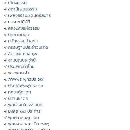
เสียงธรรม
สถานีเพลงธรรมะ
เพลงธรรมะ/ดนตรีสมาธิ
ธรรมะปฏิบัติ
คลังแสงแห่งธรรม
บทสวดมนต์
หลักธรรมนำสุขฯ
กรรมฐานประจำวันเกิด
ฮีต ๑๒ คอง ๑๔
งานบุญประจำปี
ประเพณีทั่วไทย
พระพุทธเจ้า
ภาพพระพุทธประวัติ
ประวัติพระพุทธสาวก
ทศชาติชาดก
นิทานชาดก
พุทธวจนในธรรมบท
มงคล ๓๘ ประการ
พุทธศาสนสุภาษิต
พุทธศาสนสุภาษิต ๖๒๑