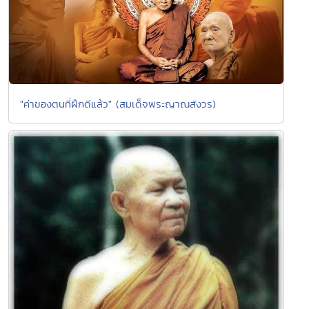
"ค่าของตนที่ฝึกดีแล้ว" (สมเด็จพระญาณสังวร)