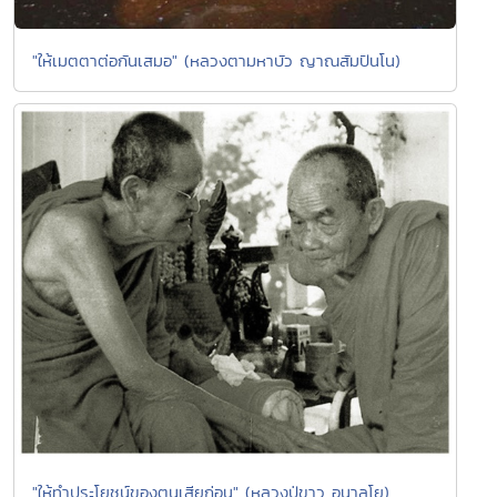
"ให้เมตตาต่อกันเสมอ" (หลวงตามหาบัว ญาณสัมปันโน)
"ให้ทำประโยชน์ของตนเสียก่อน" (หลวงปู่ขาว อนาลโย)