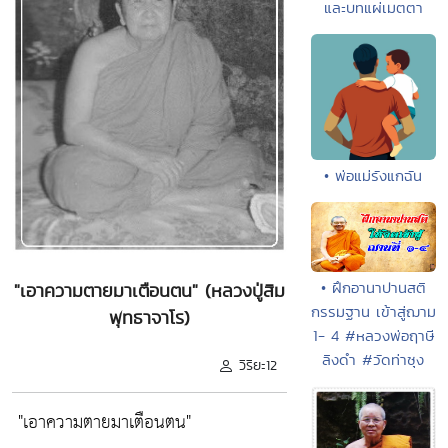
และบทแผ่เมตตา
• พ่อแม่รังแกฉัน
• ฝึกอานาปานสติ
"เอาความตายมาเตือนตน" (หลวงปู่สิม
กรรมฐาน เข้าสู่ฌาม
พุทธาจาโร)
1- 4 #หลวงพ่อฤาษี
ลิงดำ #วัดท่าซุง
วิริยะ12
"เอาความตายมาเตือนตน"