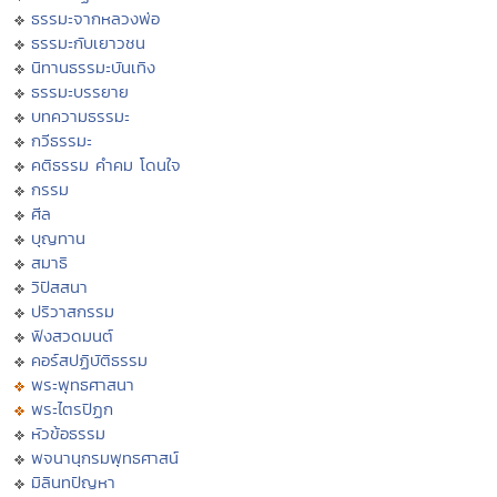
ธรรมะจากหลวงพ่อ
ธรรมะกับเยาวชน
นิทานธรรมะบันเทิง
ธรรมะบรรยาย
บทความธรรมะ
กวีธรรมะ
คติธรรม คำคม โดนใจ
กรรม
ศีล
บุญทาน
สมาธิ
วิปัสสนา
ปริวาสกรรม
ฟังสวดมนต์
คอร์สปฏิบัติธรรม
พระพุทธศาสนา
พระไตรปิฏก
หัวข้อธรรม
พจนานุกรมพุทธศาสน์
มิลินทปัญหา