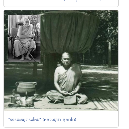
"ธรรมะอยู่ตรงไหน" (หลวงปู่ชา สุภัทโท)