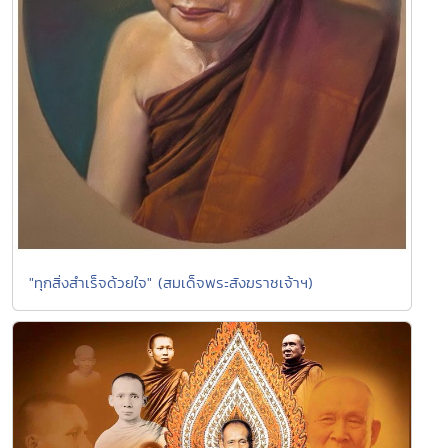
"ทุกสิ่งสำเร็จด้วยใจ" (สมเด็จพระสังฆราชเจ้าฯ)