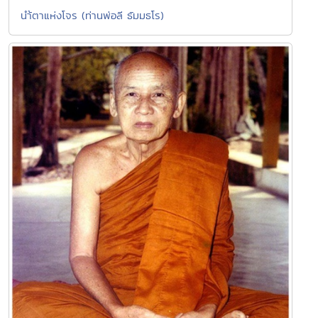
นำ้ตาแห่งโจร (ท่านพ่อลี ธัมมธโร)