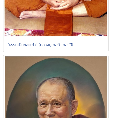
"ธรรมเป็นของเก่า" (หลวงปู่เทสก์ เทสฺรํสี)