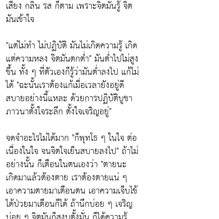
เสียง กลิ่น รส ก็ตาม เพราะจิตมันรู้ จิต
มันเข้าใจ
"แต่ไม่ทำ ไม่ปฏิบัติ มันไม่เกิดความรู้ เกิด
แต่ความหลง จิตมันตกต่ำ"
มันต่ำไปไม่สูง
ขึ้น ทั้ง ๆ ที่ตัวเองก็รู้ว่ามันต่ำลงไป แก้ไม่
ได้ "
ฉะนั้นเราต้องแก้เมื่อเวลายังอยู่ดี
สบายอย่างนี้แหละ ด้วยการปฏิบัติบูชา
ภาวนาตั้งใจระลึก ตั้งใจเจริญอยู่"
จดจำอะไรไม่ได้มาก
"ก็พุทโธ ๆ ในใจ ต่อ
เนื่องในใจ จนจิตใจเย็นสบายลงไป"
ถ้าไม่
อย่างนั้น ก็เตือนในตนเองว่า
"ตายนะ
เกิดมาแล้วต้องตาย เราต้องตายแน่ ๆ
เอาความตายมาเตือนตน เอาความเจ็บไข้
ได้ป่วยมาเตือนก็ได้ ถ้านึกบ่อย ๆ เจริญ
บ่อย ๆ จิตมันก็สงบตั้งมั่น ก็ได้ความรู้