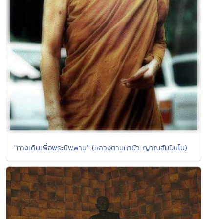
"ทางเดินเพื่อพระนิพพาน" (หลวงตามหาบัว ญาณสัมปันโน)