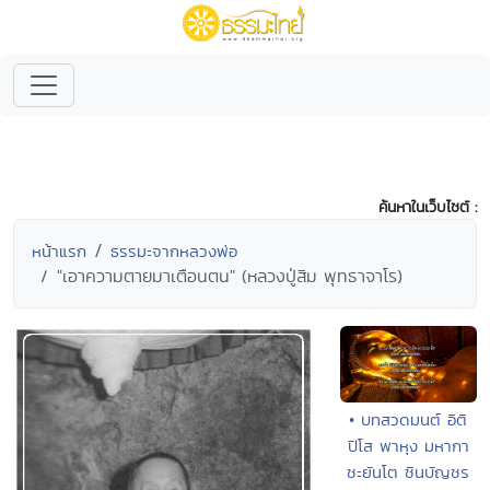
ค้นหาในเว็บไซต์ :
หน้าแรก
ธรรมะจากหลวงพ่อ
"เอาความตายมาเตือนตน" (หลวงปู่สิม พุทธาจาโร)
• บทสวดมนต์ อิติ
ปิโส พาหุง มหากา
ชะยันโต ชินบัญชร