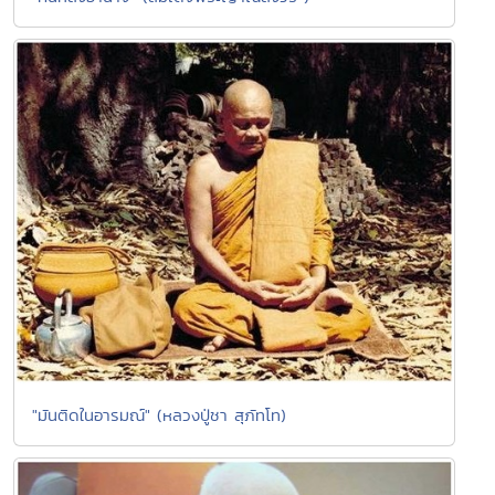
"มันติดในอารมณ์" (หลวงปู่ชา สุภัทโท)