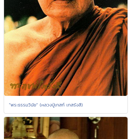
"พระธรรมวินัย" (หลวงปู่เทสก์ เทสรังสี)