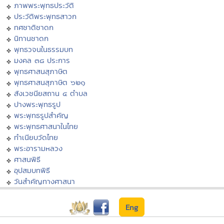
ภาพพระพุทธประวัติ
ประวัติพระพุทธสาวก
ทศชาติชาดก
นิทานชาดก
พุทธวจนในธรรมบท
มงคล ๓๘ ประการ
พุทธศาสนสุภาษิต
พุทธศาสนสุภาษิต ๖๒๑
สังเวชนียสถาน ๔ ตำบล
ปางพระพุทธรูป
พระพุทธรูปสำคัญ
พระพุทธศาสนาในไทย
ทำเนียบวัดไทย
พระอารามหลวง
ศาสนพิธี
อุปสมบทพิธี
วันสำคัญทางศาสนา
Eng