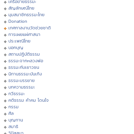
เครือข่ายธรรมะ
สัญลักษณ์ไทย
มุมสมาชิกธรรมะไทย
Donation
เทศกาลงานวัดช่วยชาติ
การเผยแผ่ศาสนา
ประเพณีไทย
บอกบุญ
สถานปฏิบัติธรรม
ธรรมะจากหลวงพ่อ
ธรรมะกับเยาวชน
นิทานธรรมะบันเทิง
ธรรมะบรรยาย
บทความธรรมะ
กวีธรรมะ
คติธรรม คำคม โดนใจ
กรรม
ศีล
บุญทาน
สมาธิ
วิปัสสนา