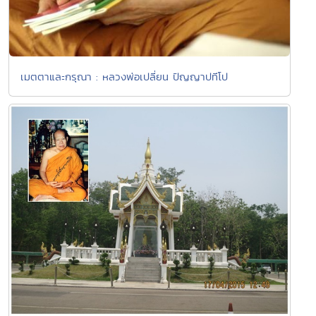
เมตตาและกรุณา : หลวงพ่อเปลี่ยน ปัญญาปทีโป