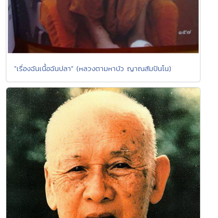
"เรื่องฉันเนื้อฉันปลา" (หลวงตามหาบัว ญาณสัมปันโน)