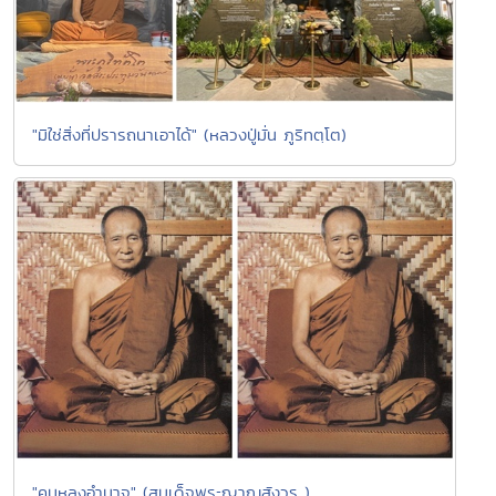
"มิใช่สิ่งที่ปรารถนาเอาได้" (หลวงปู่มั่น ภูริทตฺโต)
"คนหลงอำนาจ" (สมเด็จพระญาณสังวร )