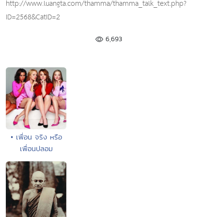
http://www.luangta.com/thamma/thamma_talk_text.php?
ID=2568&CatID=2
6,693
• เพื่อน จริง หรือ
เพื่อนปลอม