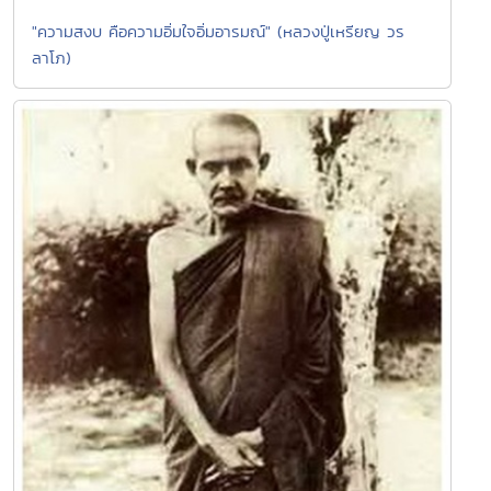
"ความสงบ คือความอิ่มใจอิ่มอารมณ์" (หลวงปู่เหรียญ วร
ลาโภ)