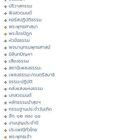
ปริวาสกรรม
ฟังสวดมนต์
คอร์สปฏิบัติธรรม
พระพุทธศาสนา
พระไตรปิฏก
หัวข้อธรรม
พจนานุกรมพุทธศาสน์
มิลินทปัญหา
เสียงธรรม
สถานีเพลงธรรมะ
เพลงธรรมะ/ดนตรีสมาธิ
ธรรมะปฏิบัติ
คลังแสงแห่งธรรม
บทสวดมนต์
หลักธรรมนำสุขฯ
กรรมฐานประจำวันเกิด
ฮีต ๑๒ คอง ๑๔
งานบุญประจำปี
ประเพณีทั่วไทย
พระพุทธเจ้า