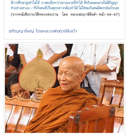
อภิญญาใหญ่ โดยหลวงพ่อฤาษีลิงดำ