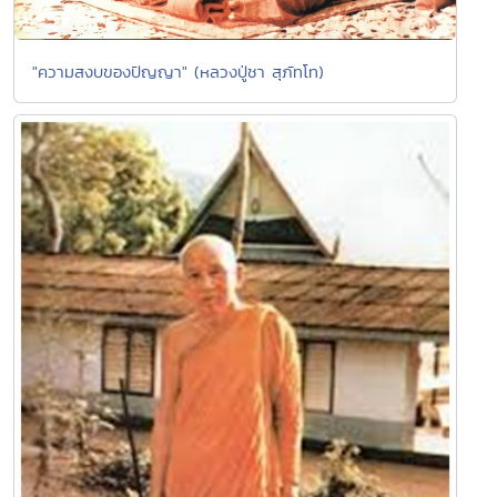
"ความสงบของปัญญา" (หลวงปู่ชา สุภัทโท)