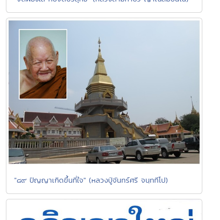
"๘๙ ปัญญาเกิดขึ้นที่ใจ" (หลวงปู่จันทร์ศรี จนฺททีโป)