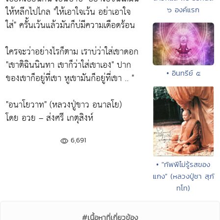
ให้หลีกไปไกล
"ให้เอาใจเว้น อย่าเอาใจ
๖ องค์แรก
ใส่"
ครั้นเว้นแล้วมันก็บ่มีความเดือดร้อน
ใครจะว่าอย่างไรก็ตาม เราบ่ว่าใส่เขาดอก
"เขาติฉินนินทา เขาก็ว่าใส่เขาเอง"
ปาก
• อินทรีย์ ๕
ของเขาก็อยู่ที่เขา หูเขามันก็อยู่ที่เขา .. "
"อนาโยวาท" (หลวงปู่ขาว อนาลโย)
โดย อวย – ส่งศรี เกตุสิงห์
6,691
• "ทัพพีไม่รู้รสของ
แกง" (หลวงปู่ชา สุภั
ทโท)
#เนื้อหาที่เกี่ยวข้อง