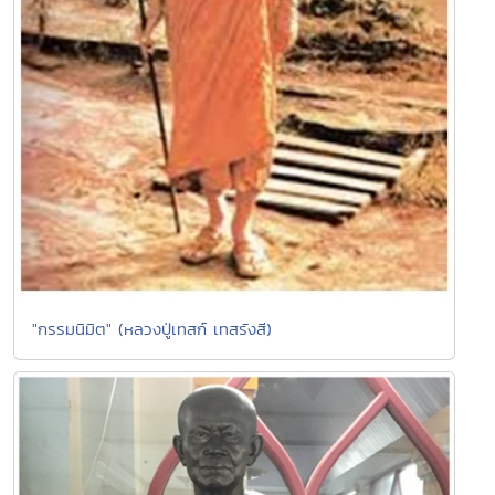
"กรรมนิมิต" (หลวงปู่เทสก์ เทสรังสี)