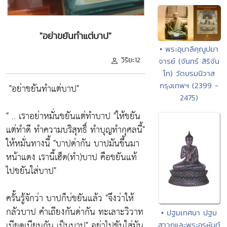
"อย่าขยันทำแต่บาป"
• พระอุบาลีคุณูปมา
วิริยะ12
จารย์ (จันทร์ สิริจัน
โท) วัดบรมนิวาส
กรุงเทพฯ (2399 -
"อย่าขยันทำแต่บาป"
2475)
" .. เราอย่าหมั่นขยันแต่ทำบาป
"ให้ขยัน
แต่ทำดี ทำความบริสุทธิ์ ทำบุญทำกุศลนี้"
ให้หมั่นทางนี้
"บาปด่ากัน บาปมันขึ้นมา
หน้าแดง เรานี้เฮ็ด(ทำ)บาป คือขยันแท้
ไปขยันใส่บาป"
ครั้นรู้จักว่า บาปก็บ่ขยันแล้ว
"จึงว่าให้
กลัวบาป คำเถียงกันด่ากัน ทะเลาะวิวาท
• ปฐมเทศนา ปฐม
เบียดเบียนกัน เป็นบาป"
อย่าไปขันใส่มัน
สาวกและพระอรหันต์