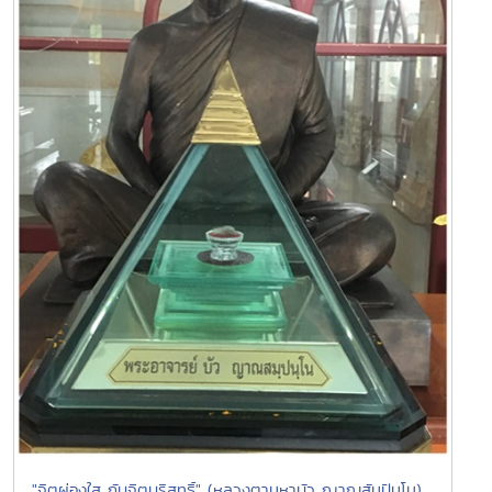
"จิตผ่องใส กับจิตบริสุทธิ์" (หลวงตามหาบัว ญาณสัมปันโน)