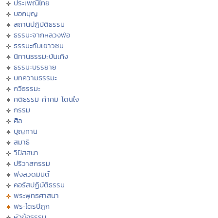
ประเพณีไทย
บอกบุญ
สถานปฏิบัติธรรม
ธรรมะจากหลวงพ่อ
ธรรมะกับเยาวชน
นิทานธรรมะบันเทิง
ธรรมะบรรยาย
บทความธรรมะ
กวีธรรมะ
คติธรรม คำคม โดนใจ
กรรม
ศีล
บุญทาน
สมาธิ
วิปัสสนา
ปริวาสกรรม
ฟังสวดมนต์
คอร์สปฏิบัติธรรม
พระพุทธศาสนา
พระไตรปิฏก
หัวข้อธรรม