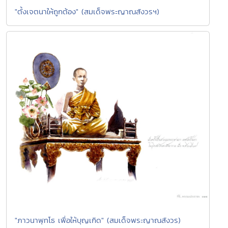
"ตั้งเจตนาให้ถูกต้อง" (สมเด็จพระญาณสังวรฯ)
"ภาวนาพุทโธ เพื่อให้บุญเกิด" (สมเด็จพระญาณสังวร)