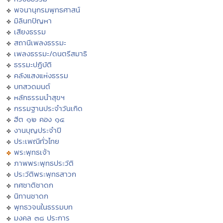
พจนานุกรมพุทธศาสน์
มิลินทปัญหา
เสียงธรรม
สถานีเพลงธรรมะ
เพลงธรรมะ/ดนตรีสมาธิ
ธรรมะปฏิบัติ
คลังแสงแห่งธรรม
บทสวดมนต์
หลักธรรมนำสุขฯ
กรรมฐานประจำวันเกิด
ฮีต ๑๒ คอง ๑๔
งานบุญประจำปี
ประเพณีทั่วไทย
พระพุทธเจ้า
ภาพพระพุทธประวัติ
ประวัติพระพุทธสาวก
ทศชาติชาดก
นิทานชาดก
พุทธวจนในธรรมบท
มงคล ๓๘ ประการ