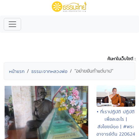
ค้นหาในเว็บไซต์ :
"อย่าขยันทำแต่บาป"
หน้าแรก
ธรรมะจากหลวงพ่อ
• ที่เราปฏิบัติ ปฏิบัติ
เพื่อละอะไร |
สังโยชน์๑๐ | #พระ
อาจารย์ต้น 220624