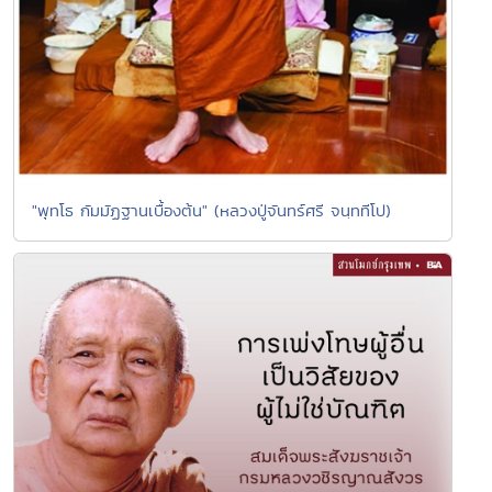
"พุทโธ กัมมัฏฐานเบื้องต้น" (หลวงปู่จันทร์ศรี จนฺททีโป)