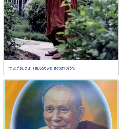
"ตนเตือนตน" (สมเด็จพระสังฆราชเจ้า)