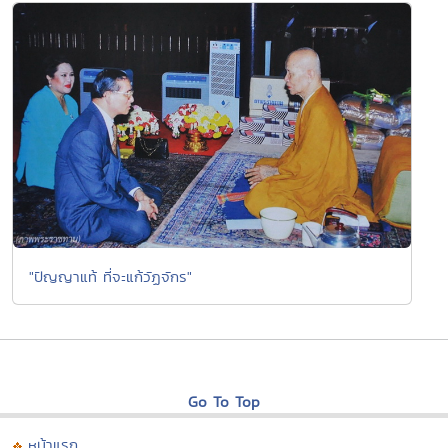
"ปัญญาแท้ ที่จะแก้วัฏจักร"
Go To Top
หน้าแรก