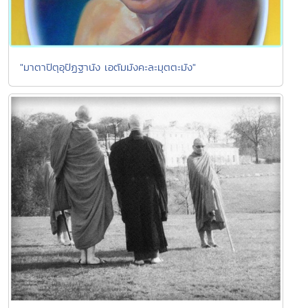
"มาตาปิตุอุปัฏฐานัง เอตัมมังคะละมุตตะมัง"