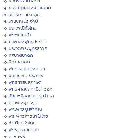
หลักธรรมนำสุขฯ
กรรมฐานประจำวันเกิด
ฮีต ๑๒ คอง ๑๔
งานบุญประจำปี
ประเพณีทั่วไทย
พระพุทธเจ้า
ภาพพระพุทธประวัติ
ประวัติพระพุทธสาวก
ทศชาติชาดก
นิทานชาดก
พุทธวจนในธรรมบท
มงคล ๓๘ ประการ
พุทธศาสนสุภาษิต
พุทธศาสนสุภาษิต ๖๒๑
สังเวชนียสถาน ๔ ตำบล
ปางพระพุทธรูป
พระพุทธรูปสำคัญ
พระพุทธศาสนาในไทย
ทำเนียบวัดไทย
พระอารามหลวง
ศาสนพิธี