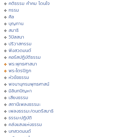
คติธรรม คำคม โดนใจ
กรรม
ศีล
บุญทาน
สมาธิ
วิปัสสนา
ปริวาสกรรม
ฟังสวดมนต์
คอร์สปฏิบัติธรรม
พระพุทธศาสนา
พระไตรปิฏก
หัวข้อธรรม
พจนานุกรมพุทธศาสน์
มิลินทปัญหา
เสียงธรรม
สถานีเพลงธรรมะ
เพลงธรรมะ/ดนตรีสมาธิ
ธรรมะปฏิบัติ
คลังแสงแห่งธรรม
บทสวดมนต์