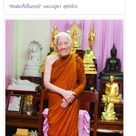
"คิดผิดก็เป็นทุกข์" หลวงปู่ชา สุภัทโท)