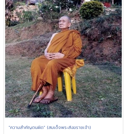
"ความสำคัญตนผิด" (สมเด็จพระสังฆราชเจ้า)