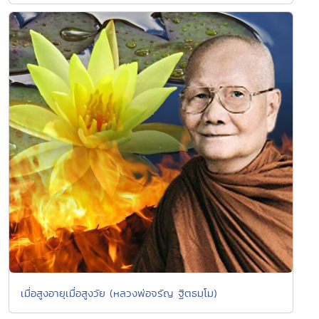
เมื่อสูงอายุเมื่อสูงวัย (หลวงพ่อจรัญ ฐิตธมฺโม)