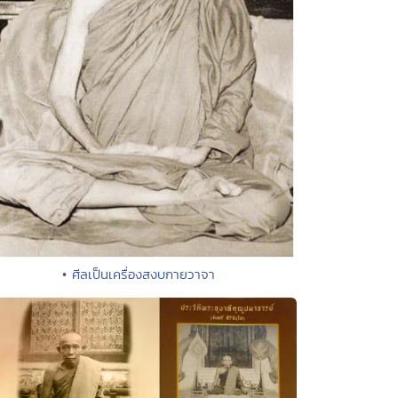
• ศีลเป็นเครื่องสงบกายวาจา