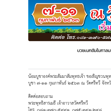
บวชเนกขัมในกาลม
น้อมบูชาองค์พระสัมมาสัมพุทธเจ้า ขอเชิญชวน
บูชา ๗-๑๑ กุมภาพันธ์ ๒๕๖๓ ณ วัดศรีทวี จังห
ติดต่อสอบถาม
พระพุทธิสารเมธี เจ้าอาวาสวัดศรีทวี
โทร. ๐๘๑-๓๗๐-๕๙๙๑, ๐๗๕-๓๔๑-๒๔๘