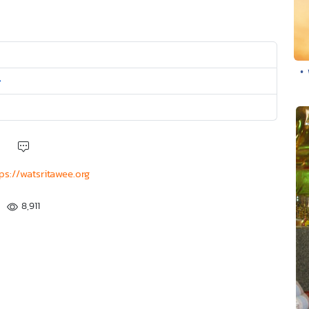
• 
�
ps://watsritawee.org
8,911