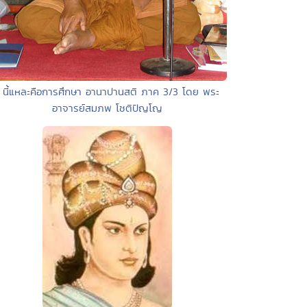
 นี้แหละคือการศึกษา อานาปานสติ ภาค 3/3 โดย พระ
อาจารย์สมภพ โชติปัญโญ