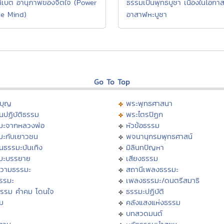
ิเบต อานุภาพของจิตใจ (Power
ธรรมเป็นพุทธบูชา เนื่องในโอกาส
he Mind)
อาสาฬหะบูชา
Go To Top
บุญ
พระพุทธศาสนา
นปฏิบัติธรรม
พระไตรปิฏก
มะจากหลวงพ่อ
หัวข้อธรรม
มะกับเยาวชน
พจนานุกรมพุทธศาสน์
นธรรมะบันเทิง
มิลินทปัญหา
มะบรรยาย
เสียงธรรม
วามธรรมะ
สถานีเพลงธรรมะ
ธรรมะ
เพลงธรรมะ/ดนตรีสมาธิ
ธรรม คำคม โดนใจ
ธรรมะปฏิบัติ
ม
คลังแสงแห่งธรรม
บทสวดมนต์