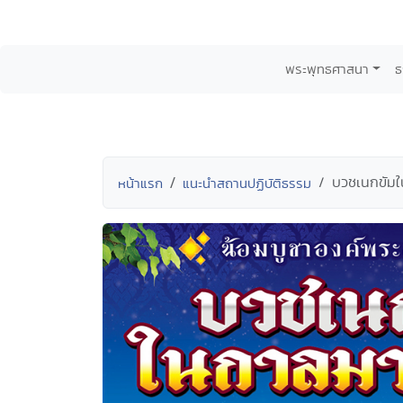
พระพุทธศาสนา
ธ
บวชเนกขัม
หน้าแรก
แนะนำสถานปฏิบัติธรรม