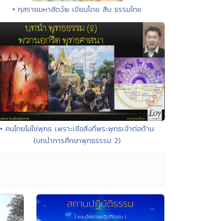
• กุสราชมหาสัตว์๒ เขียนโดย สืบ ธรรมไทย
• คนไทยไม่ใช่พุทธ เพราะเชื่อสิ่งที่พระพุทธเจ้าต่อต้าน
(บทนำการศึกษาพุทธธรรม 2)