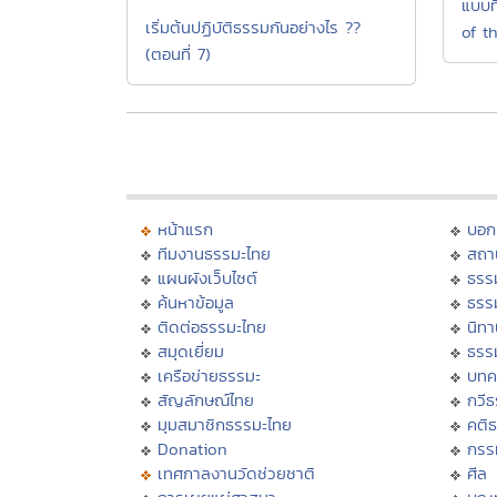
แบบท
เริ่มต้นปฏิบัติธรรมกันอย่างไร ??
of t
(ตอนที่ 7)
หน้าแรก
บอก
ทีมงานธรรมะไทย
สถา
แผนผังเว็บไซต์
ธรร
ค้นหาข้อมูล
ธรร
ติดต่อธรรมะไทย
นิทา
สมุดเยี่ยม
ธรร
เครือข่ายธรรมะ
บทค
สัญลักษณ์ไทย
กวี
มุมสมาชิกธรรมะไทย
คติ
Donation
กรร
เทศกาลงานวัดช่วยชาติ
ศีล