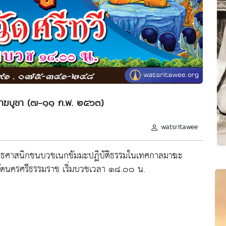
าฆบูชา (๗-๑๑ ก.พ. ๒๕๖๓)
watsritawee
พุทธศาสนิกชนบวชเนกขัมมะปฏิบัติธรรมในเทศกาลมาฆะ
วัดนครศรีธรรมราช เริ่มบวชเวลา ๑๘.๐๐ น.