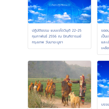
ปฏิบัติธรรม แบบเจโตวิมุติ 22-25
ขออนุ
กุมภาพันธ์ 2556 ณ ปัณฑิตารมย์
เป็น
กรุงเทพ วันมาฆะบูชา
และเล
เหลื
บรรย