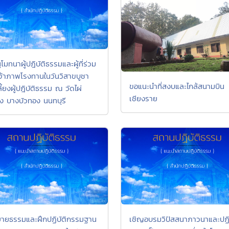
โมทนาผู้ปฎิบัติธรรมและผู้ที่ร่วม
เจ้าภาพโรงทานในวันวิสาขบูชา
ขอแนะนำที่สงบและไกล้สนามบิน
ี้ยงผู้ปฎิบัติธรรม ณ วัดไผ่
เชียงราย
อง บางบัวทอง นนทบุรี
ายธรรมและฝึกปฏิบัติกรรมฐาน
เชิญอบรมวิปัสสนาภาวนาและปฏิบ