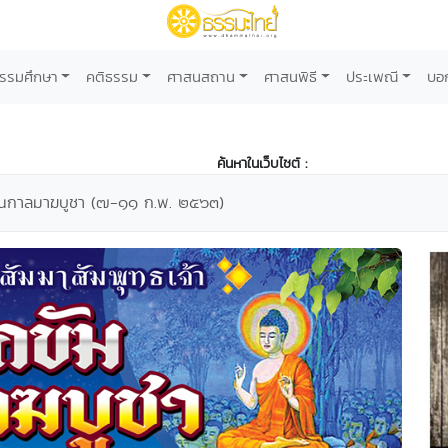
รรมศึกษา
คติธรรม
ศาสนสถาน
ศาสนพิธี
ประเพณี
บอ
ค้นหาในเว็บไซต์ :
ในกาลมาฆบูชา (๗-๑๑ ก.พ. ๒๕๖๓)