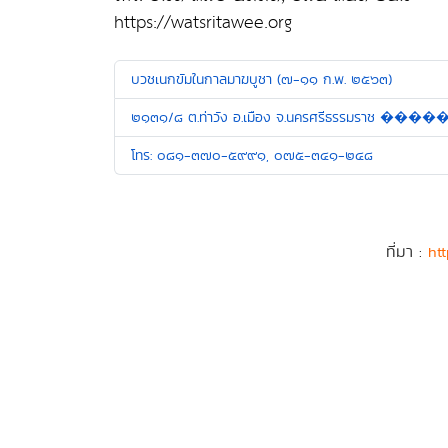
https://watsritawee.org
บวชเนกขัมในกาลมาฆบูชา (๗-๑๑ ก.พ. ๒๕๖๓)
๒๑๓๑/๘ ต.ท่าวัง อ.เมือง จ.นครศรีธรรมราช ����
โทร: ๐๘๑-๓๗๐-๕๙๙๑, ๐๗๕-๓๔๑-๒๔๘
ที่มา :
htt