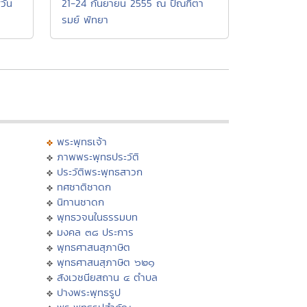
วัน
21-24 กันยายน 2555 ณ ปัณฑิตา
รมย์ พัทยา
พระพุทธเจ้า
ภาพพระพุทธประวัติ
ประวัติพระพุทธสาวก
ทศชาติชาดก
นิทานชาดก
พุทธวจนในธรรมบท
มงคล ๓๘ ประการ
พุทธศาสนสุภาษิต
พุทธศาสนสุภาษิต ๖๒๑
สังเวชนียสถาน ๔ ตำบล
ปางพระพุทธรูป