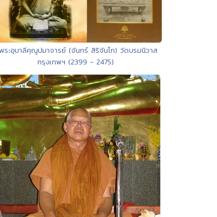
พระอุบาลีคุณูปมาจารย์ (จันทร์ สิริจันโท) วัดบรมนิวาส
กรุงเทพฯ (2399 - 2475)