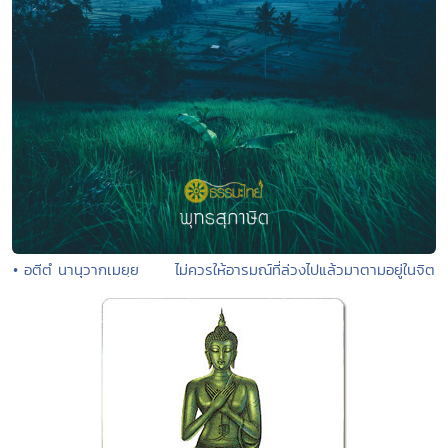
• อตีตํ นานุวากเมยฺย ไม่ควรให้อารมณ์ที่ล่วงไปแล้วมาตามอยู่ในจิต