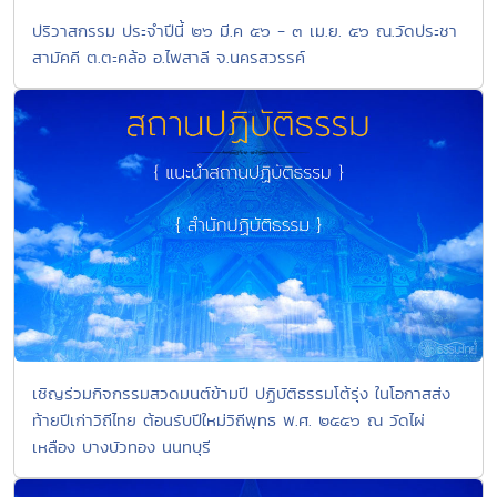
ปริวาสกรรม ประจำปีนี้ ๒๖ มี.ค ๕๖ - ๓ เม.ย. ๕๖ ณ.วัดประชา
สามัคคี ต.ตะคล้อ อ.ไพสาลี จ.นครสวรรค์
เชิญร่วมกิจกรรมสวดมนต์ข้ามปี ปฏิบัติธรรมโต้รุ่ง ในโอกาสส่ง
ท้ายปีเก่าวิถีไทย ต้อนรับปีใหม่วิถีพุทธ พ.ศ. ๒๕๕๖ ณ วัดไผ่
เหลือง บางบัวทอง นนทบุรี