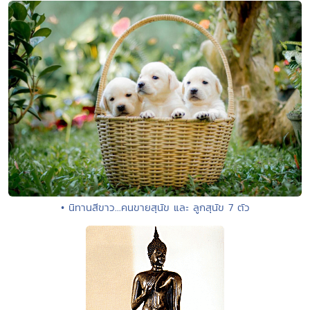
• นิทานสีขาว...คนขายสุนัข และ ลูกสุนัข 7 ตัว