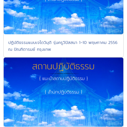
ปฏิบัติธรรมแบบเจโตวิมุติ รุ่นครูวิปัสสนา 1-10 พฤษภาคม 2556
ณ ปัณฑิตารมย์ กรุงเทพ