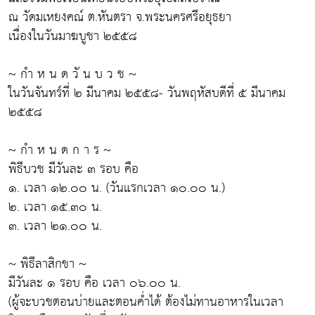
ณ วัดมเหยงคณ์ ต.หันตรา จ.พระนครศรีอยุธยา
เนื่องในวันมาฆบูชา ๒๕๕๘
~ กำ ห น ด วั น บ ว ช ~
ในวันจันทร์ที่ ๒ มีนาคม ๒๕๕๘- วันพฤหัสบดีที่ ๕ มีนาคม
๒๕๕๘
~ กำ ห น ด ก า ร ~
พิธีบวช มีวันละ ๓ รอบ คือ
๑. เวลา ๑๒.๐๐ น. (วันแรกเวลา ๑๐.๐๐ น.)
๒. เวลา ๑๕.๓๐ น.
๓. เวลา ๒๑.๐๐ น.
~ พิธีลาสิกขา ~
มีวันละ ๑ รอบ คือ เวลา ๐๖.๐๐ น.
(ผู้จะบวชตอนบ่ายและตอนค่ำได้ ต้องไม่ทานอาหารในเวลา