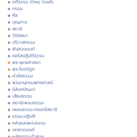
คติธรรม คำคม โดนใจ
กรรม
ศีล
บุญทาน
สมาธิ
วิปัสสนา
ปริวาสกรรม
ฟังสวดมนต์
คอร์สปฏิบัติธรรม
พระพุทธศาสนา
พระไตรปิฏก
หัวข้อธรรม
พจนานุกรมพุทธศาสน์
มิลินทปัญหา
เสียงธรรม
สถานีเพลงธรรมะ
เพลงธรรมะ/ดนตรีสมาธิ
ธรรมะปฏิบัติ
คลังแสงแห่งธรรม
บทสวดมนต์
หลักธรรมนำสุขฯ