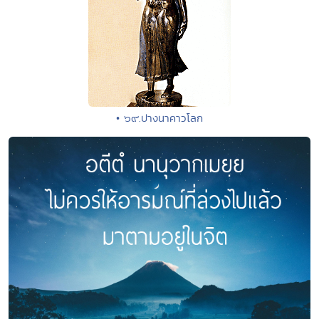
• ๖๙.ปางนาคาวโลก