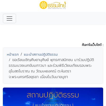
ค้นหาในเว็บไซต์ :
หน้าแรก
แนะนำสถานปฏิบัติธรรม
ขอเรียนเชิญศิษยานุศิษย์ พุทธศาสนิกชน มาร่วมปฏิบัติ
ธรรมบวชเนกขัมมภาวนา และร่วมพิธีเวียนเทียนรอบพระ
อุโบสถโบราณ ณ วัดมเหยงคณ์ ต.หันตรา
จ.พระนครศรีอยุธยา เนื่องในวันมาฆบูชา