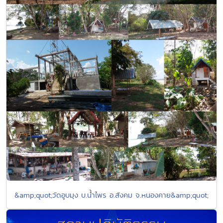
&amp;quot;วัดอูบมุง บ.น้ำไพร อ.สังคม จ.หนองคาย&amp;quot;