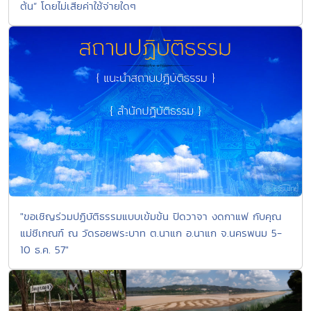
ต้น” โดยไม่เสียค่าใช้จ่ายใดๆ
"ขอเชิญร่วมปฏิบัติธรรมแบบเข้มข้น ปิดวาจา งดกาแฟ กับคุณ
แม่ชีเกณฑ์ ณ วัดรอยพระบาท ต.นาแก อ.นาแก จ.นครพนม 5-
10 ธ.ค. 57"