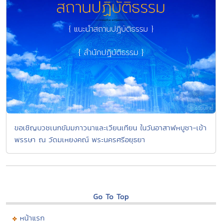
ขอเชิญบวชเนกขัมมภาวนาและเวียนเทียน ในวันอาสาฬหบูชา-เข้า
พรรษา ณ วัดมเหยงคณ์ พระนครศรีอยุธยา
Go To Top
หน้าแรก