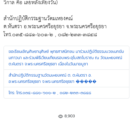
วิกาล คือ เลยหลังเที่ยงวัน)
สำนักปฏิบัติกรรมฐานวัดมเหยงคณ์
ต.หันตรา อ.พระนครศรีอยุธยา จ.พระนครศรีอยุธยา
โทร.๐๓๕-๘๘๑-๖๐๑-๒ , ๐๘๒-๒๓๓-๓๘๔๘
ขอเรียนเชิญศิษยานุศิษย์ พุทธศาสนิกชน มาร่วมปฏิบัติธรรมบวชเนกขัม
มภาวนา และร่วมพิธีเวียนเทียนรอบพระอุโบสถโบราณ ณ วัดมเหยงคณ์
ต.หันตรา จ.พระนครศรีอยุธยา เนื่องในวันมาฆบูชา
‎สำนักปฏิบัติกรรมฐานวัดมเหยงคณ์‬ ต. ต.หันตรา อ.
อ.พระนครศรีอยุธยา จ.พระนครศรีอยุธยา �����
โทร: โทร.๐๓๕-๘๘๑-๖๐๑-๒ , ๐๘๒-๒๓๓-๓๘๔๘
8,903