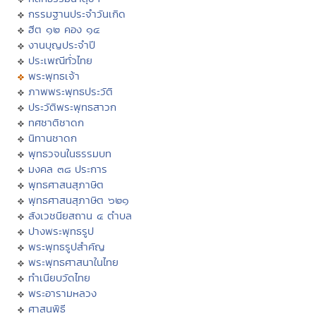
กรรมฐานประจำวันเกิด
ฮีต ๑๒ คอง ๑๔
งานบุญประจำปี
ประเพณีทั่วไทย
พระพุทธเจ้า
ภาพพระพุทธประวัติ
ประวัติพระพุทธสาวก
ทศชาติชาดก
นิทานชาดก
พุทธวจนในธรรมบท
มงคล ๓๘ ประการ
พุทธศาสนสุภาษิต
พุทธศาสนสุภาษิต ๖๒๑
สังเวชนียสถาน ๔ ตำบล
ปางพระพุทธรูป
พระพุทธรูปสำคัญ
พระพุทธศาสนาในไทย
ทำเนียบวัดไทย
พระอารามหลวง
ศาสนพิธี