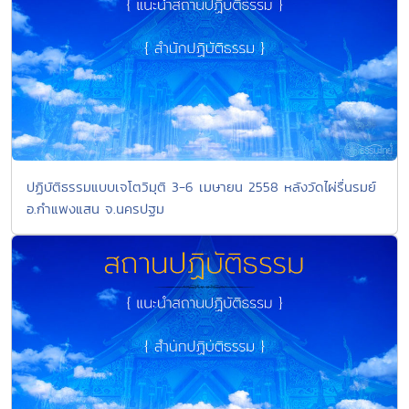
ปฏิบัติธรรมแบบเจโตวิมุติ 3-6 เมษายน 2558 หลังวัดไผ่รื่นรมย์
อ.กำแพงแสน จ.นครปฐม