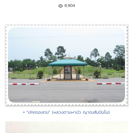
8,904
• "ปกครองตน" (หลวงตามหาบัว ญาณสัมปันโน)