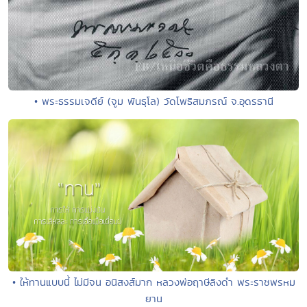
• พระธรรมเจดีย์ (จูม พันธุโล) วัดโพธิสมภรณ์ จ.อุดรธานี
• ให้ทานแบบนี้ ไม่มีจน อนิสงส์มาก หลวงพ่อฤาษีลิงดำ พระราชพรหม
ยาน