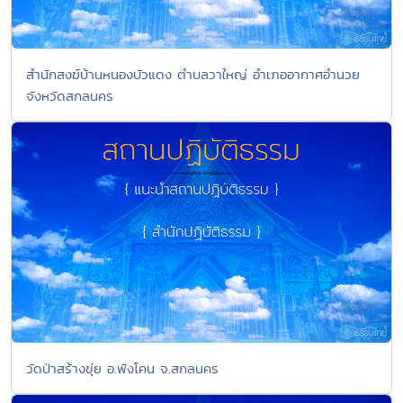
สำนักสงฆ์บ้านหนองบัวแดง ตำบลวาใหญ่ อำเภออากาศอำนวย
จังหวัดสกลนคร
วัดป่าสร้างขุ่ย อ.พังโคน จ.สกลนคร