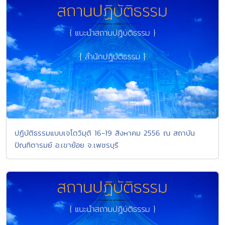
ปฏิบัติธรรมแบบเจโตวิมุติ 16-19 สิงหาคม 2556 ณ สถาบัน
ปัณฑิตารมย์ อ.เขาย้อย จ.เพชรบุรี