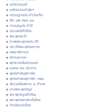
บทสวดมนต์
หลักธรรมนำสุขฯ
กรรมฐานประจำวันเกิด
ฮีต ๑๒ คอง ๑๔
งานบุญประจำปี
ประเพณีทั่วไทย
พระพุทธเจ้า
ภาพพระพุทธประวัติ
ประวัติพระพุทธสาวก
ทศชาติชาดก
นิทานชาดก
พุทธวจนในธรรมบท
มงคล ๓๘ ประการ
พุทธศาสนสุภาษิต
พุทธศาสนสุภาษิต ๖๒๑
สังเวชนียสถาน ๔ ตำบล
ปางพระพุทธรูป
พระพุทธรูปสำคัญ
พระพุทธศาสนาในไทย
ทำเนียบวัดไทย