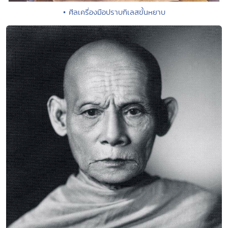
• ศีลเครื่องมือปราบกิเลสขั้นหยาบ