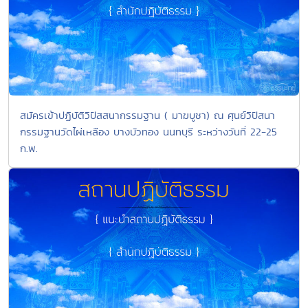
สมัครเข้าปฏิบัติวิปัสสนากรรมฐาน ( มาฆบูชา) ณ ศุนย์วิปัสนา
กรรมฐานวัดไผ่เหลือง บางบัวทอง นนทบุรี ระหว่างวันที่ 22-25
ก.พ.