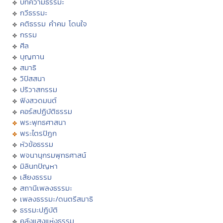
บทความธรรมะ
กวีธรรมะ
คติธรรม คำคม โดนใจ
กรรม
ศีล
บุญทาน
สมาธิ
วิปัสสนา
ปริวาสกรรม
ฟังสวดมนต์
คอร์สปฏิบัติธรรม
พระพุทธศาสนา
พระไตรปิฏก
หัวข้อธรรม
พจนานุกรมพุทธศาสน์
มิลินทปัญหา
เสียงธรรม
สถานีเพลงธรรมะ
เพลงธรรมะ/ดนตรีสมาธิ
ธรรมะปฏิบัติ
คลังแสงแห่งธรรม