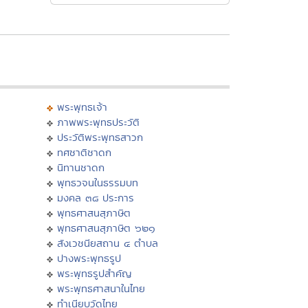
พระพุทธเจ้า
ภาพพระพุทธประวัติ
ประวัติพระพุทธสาวก
ทศชาติชาดก
นิทานชาดก
พุทธวจนในธรรมบท
มงคล ๓๘ ประการ
พุทธศาสนสุภาษิต
พุทธศาสนสุภาษิต ๖๒๑
สังเวชนียสถาน ๔ ตำบล
ปางพระพุทธรูป
พระพุทธรูปสำคัญ
พระพุทธศาสนาในไทย
ทำเนียบวัดไทย