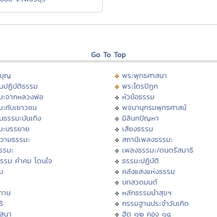
Go To Top
บุญ
พระพุทธศาสนา
นปฏิบัติธรรม
พระไตรปิฏก
มะจากหลวงพ่อ
หัวข้อธรรม
มะกับเยาวชน
พจนานุกรมพุทธศาสน์
นธรรมะบันเทิง
มิลินทปัญหา
มะบรรยาย
เสียงธรรม
วามธรรมะ
สถานีเพลงธรรมะ
ธรรมะ
เพลงธรรมะ/ดนตรีสมาธิ
ธรรม คำคม โดนใจ
ธรรมะปฏิบัติ
ม
คลังแสงแห่งธรรม
บทสวดมนต์
ทาน
หลักธรรมนำสุขฯ
ิ
กรรมฐานประจำวันเกิด
สสนา
ฮีต ๑๒ คอง ๑๔