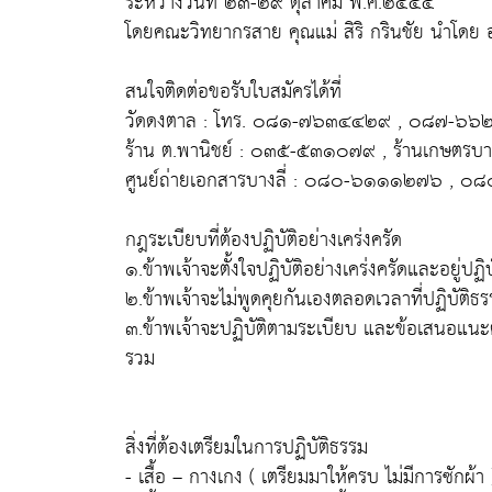
ระหว่างวันที่ ๒๓-๒๙ ตุลาคม พ.ศ.๒๕๕๕
โดยคณะวิทยากรสาย คุณแม่ สิริ กรินชัย นำโดย 
สนใจติดต่อขอรับใบสมัครได้ที่
วัดดงตาล : โทร. ๐๘๑-๗๖๓๔๔๒๙ , ๐๘๗-
ร้าน ต.พานิชย์ : ๐๓๕-๕๓๑๐๗๙ , ร้านเกษตร
ศูนย์ถ่ายเอกสารบางลี่ : ๐๘๐-๖๑๑๑๒๗๖ ,
กฎระเบียบที่ต้องปฏิบัติอย่างเคร่งครัด
๑.ข้าพเจ้าจะตั้งใจปฏิบัติอย่างเคร่งครัดและอยู่ปฏิบั
๒.ข้าพเจ้าจะไม่พูดคุยกันเองตลอดเวลาที่ปฏิบัติธ
๓.ข้าพเจ้าจะปฏิบัติตามระเบียบ และข้อเสนอแนะต
รวม
สิ่งที่ต้องเตรียมในการปฏิบัติธรรม
- เสื้อ – กางเกง ( เตรียมมาให้ครบ ไม่มีการซักผ้า