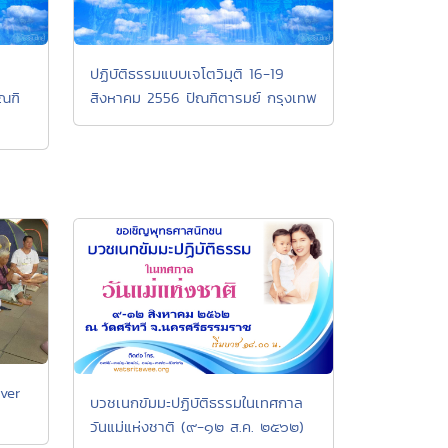
ปฏิบัติธรรมแบบเจโตวิมุติ 16-19
ณฑิ
สิงหาคม 2556 ปัณฑิตารมย์ กรุงเทพ
over
บวชเนกขัมมะปฏิบัติธรรมในเทศกาล
วันแม่แห่งชาติ (๙-๑๒ ส.ค. ๒๕๖๒)