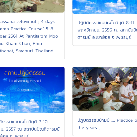
passana Jetovimut ; 4 days
ปฏิบัติธรรมแบบเจโตวิมุติ 8-11
ma Practice Course” 5-8
พฤศจิกายน. 2556 ณ สถาบันปั
ber 2561 At Pantitarom Moo
ตารมย์ อ.เขาย้อย จ.เพชรบุรี
hu Kham Chan, Phra
thabat, Saraburi, Thailand.
ปฏิบัติธรรมข้ามปี .... Practice 
ัติธรรมแบบเจโตวิมุติ 7-10
the years ,
คม. 2557 ณ สถาบันปัณฑิตารมย์
ย้อย จ.เพชรบุรี