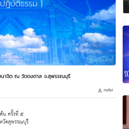
ฒนาจิต ณ วัดดงตาล จ.สุพรรณบุรี
nufai
น ครั้งที่ ๕
วัดสุพรรณบุรี