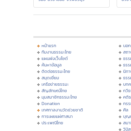
หน้าแรก
บอก
ทีมงานธรรมะไทย
สถา
แผนผังเว็บไซต์
ธรร
ค้นหาข้อมูล
ธรร
ติดต่อธรรมะไทย
นิทา
สมุดเยี่ยม
ธรร
เครือข่ายธรรมะ
บทค
สัญลักษณ์ไทย
กวี
มุมสมาชิกธรรมะไทย
คติ
Donation
กรร
เทศกาลงานวัดช่วยชาติ
ศีล
การเผยแผ่ศาสนา
บุญ
ประเพณีไทย
สมาธ
วิปั