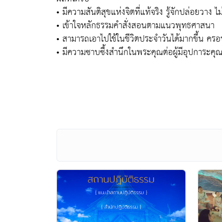
• มีความสันติสุขแห่งจิตที่แท้จริง รู้จักปล่อยวาง ไม
• เข้าใจหลักธรรมคำสั่งสอนตามแนวพุทธศาสนา
• สามารถเอาไปใช้ในชีวิตประจำวันได้มากขึ้น ครอบค
• มีความซาบซื้งสำนึกในพระคุณต่อผู้มีอุปการะคุ