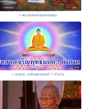
• พระอรหันห์ตอบแทนคุณ
• บทสวด เจริญพุทธมนต์ 7 ตำนาน