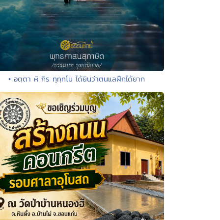
• อตฺตา หิ กิร ทุทฺทโม ได้ยินว่าตนแลฝึกได้ยาก