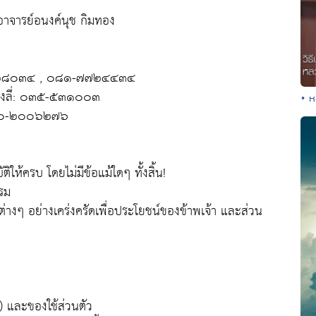
อาจารย์อนงค์นุช กิมทอง
๖๖๒๘๐๓๔ , ๐๘๑-๗๗๒๔๔๓๔
บางลี่: ๐๓๕-๕๓๑๐๐๓
• ห
 ๐๘๐-๒๐๐๖๒๗๖
ติให้ครบ โดยไม่มีข้อแม้ใดๆ ทั้งสิ้น!
รรม
่างๆ อย่างเคร่งครัดเพื่อประโยชน์ของข้าพเจ้า และส่วน
 ) และของใช้ส่วนตัว