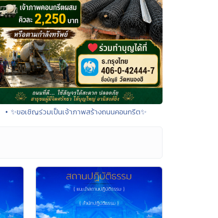
• ✨ขอเชิญร่วมเป็นเจ้าภาพสร้างถนนคอนกรีต✨