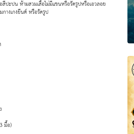
รือสีปะปน ห้ามสวมเสื้อไม่มีแขนหรือรัดรูปหรือเอวลอย
มกางเกงยีนต์ หรือรัดรูป
ต
ย
 มื้อ)