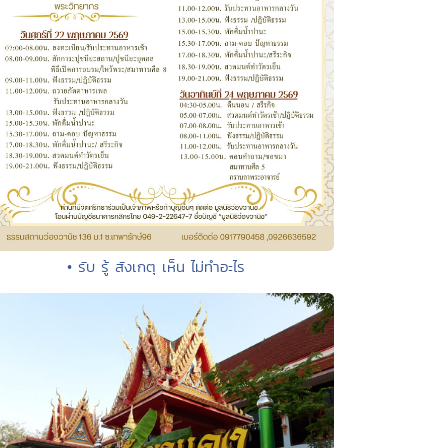
• รับ รู้ สังเกตุ เห็น ไม่ทำอะไร