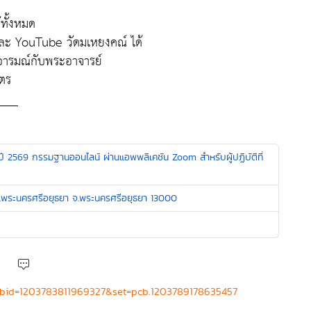
้ทั้งหมด
และ YouTube วัดมเหยงคณ์ ได้
่งอารมณ์กับพระอาจารย์
ูตร
___
2569 กรรมฐานออนไลน์ ผ่านแอพพลิเคชัน Zoom สำหรับผู้ปฏิบัติที่
อ.พระนครศรีอยุธยา จ.พระนครศรีอยุธยา 13000
fbid=1203783811969327&set=pcb.1203789178635457