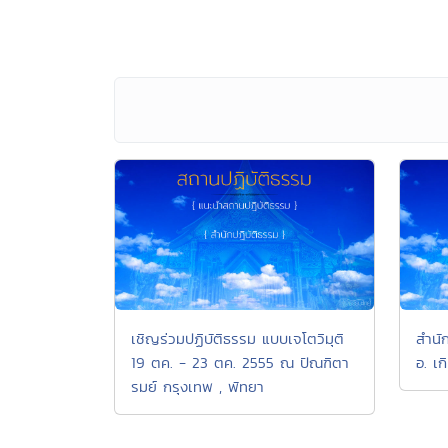
เชิญร่วมปฏิบัติธรรม แบบเจโตวิมุติ
สำนั
19 ตค. - 23 ตค. 2555 ณ ปัณฑิตา
อ. เ
รมย์ กรุงเทพ , พัทยา