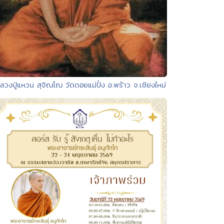
ลวงปู่แหวน สุจิณโณ วัดดอยแม่ปั๋ง อ.พร้าว จ.เชียงใหม่