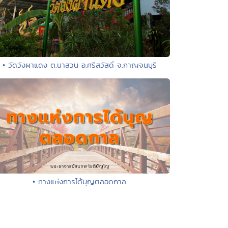
• วัดวังผาแดง ต.นาสวน อ.ศรีสวัสดิ์ จ.กาญจนบุรี
• ทางแห่งการได้บุญตลอดกาล