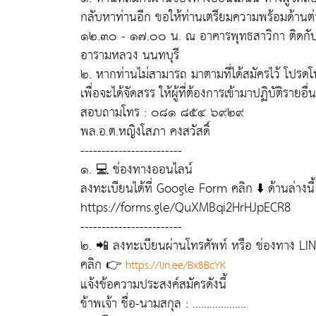
กลับหาท่านอีก ขอให้ท่านเตรียมความพร้อมด้านต
๑๒.๓๐ - ๑๗.๐๐ น. ณ อาคารพุทธสาวิกา ติดกับ
อารามหลวง นนทบุรี
๒. หากท่านไม่สามารถ มาตามที่ได้สมัครไว้ โปรดโท
เพื่อจะได้จัดสรร ให้ผู้ที่ต้องการเข้ามาปฏิบัติรายอื่
สอบถามโทร : ๐๘๑ ๘๕๔ ๖๙๒๙
พล.อ.ต.หญิงโสภา คงสวัสดิ์
------------------------
๑. 💻 ช่องทางออนไลน์
ลงทะเบียนได้ที่ Google Form คลิก ⬇️ ด้านล่างนี้
https://forms.gle/QuXMBqi2HrHJpECR8
------------------------
๒. 📲 ลงทะเบียนผ่านโทรศัพท์ หรือ ช่องทาง LI
คลิก 👉
https://lin.ee/Bx8BcYK
แจ้งข้อความประสงค์สมัครดังนี้
ข้าพเจ้า ชื่อ-นามสกุล : ...................