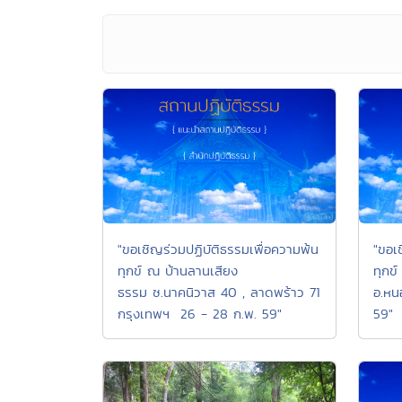
"ขอเชิญร่วมปฏิบัติธรรมเพื่อความพ้น
"ขอเ
ทุกข์ ณ บ้านลานเสียง
ทุกข
ธรรม ซ.นาคนิวาส 40 , ลาดพร้าว 71
อ.หน
กรุงเทพฯ 26 - 28 ก.พ. 59"
59"