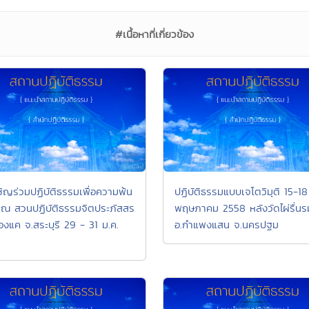
#เนื้อหาที่เกี่ยวข้อง
ชิญร่วมปฏิบัติธรรมเพื่อความพ้น
ปฏิบัติธรรมแบบเจโตวิมุติ 15-18
์ ณ สวนปฏิบัติธรรมจิตประภัสสร
พฤษภาคม 2558 หลังวัดไผ่รื่นร
องแค จ.สระบุรี 29 - 31 ม.ค.
อ.กำแพงแสน จ.นครปฐม