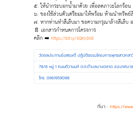
๕. ให้นำกระบอกน้ำมาด้วย เพื่อลดภาวะโลกร้อ
๖. ของใช้ส่วนตัวเตรียมมาให้พร้อม ห้ามนำทรัพย์สิ
๗. หากท่านทำสีเล็บมา ขอความกรุณาล้างสีเล็บ 
📄 เอกสารกำหนดการโครงการ
คลิก ➡️
https://bit.ly/3QKn3N5
วัดชลประทานรังสฤษดิ์ ปฏิบัติธรรมโครงการพุทธสาวกสาวิ
78/8 หมู่ 1 ถนนติวานนท์ ต.ต.ตำบลบางตลาด อ.อ.เทศบาล
โทร: 0961959098
ที่มา :
https://ww