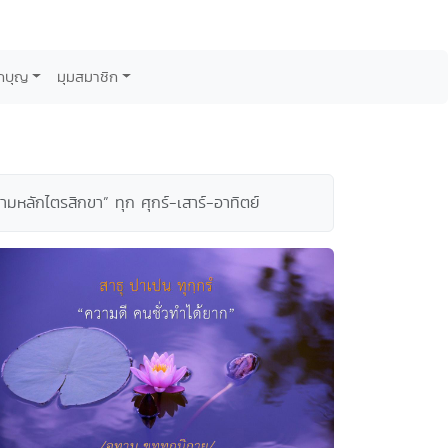
กบุญ
มุมสมาชิก
หลักไตรสิกขา” ทุก ศุกร์-เสาร์-อาทิตย์