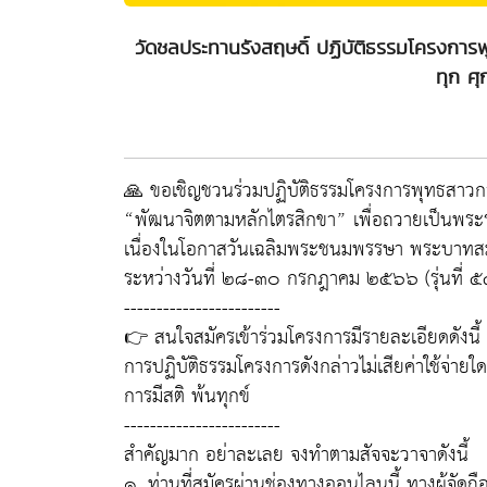
วัดชลประทานรังสฤษดิ์ ปฏิบัติธรรมโครงการ
ทุก ศุ
🙏 ขอเชิญชวนร่วมปฏิบัติธรรมโครงการพุทธสาวก
“พัฒนาจิตตามหลักไตรสิกขา” เพื่อถวายเป็นพระ
เนื่องในโอกาสวันเฉลิมพระชนมพรรษา พระบาทสมเด
ระหว่างวันที่ ๒๘-๓๐ กรกฎาคม ๒๕๖๖ (รุ่นที่ ๕
------------------------
👉 สนใจสมัครเข้าร่วมโครงการมีรายละเอียดดังนี้
การปฏิบัติธรรมโครงการดังกล่าวไม่เสียค่าใช้จ่าย
การมีสติ พ้นทุกข์
------------------------
สำคัญมาก อย่าละเลย จงทำตามสัจจะวาจาดังนี้
๑. ท่านที่สมัครผ่านช่องทางออนไลนนี้ ทางผู้จั