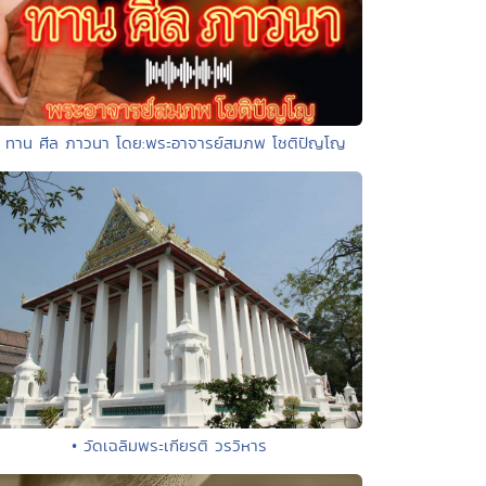
• ทาน ศีล ภาวนา โดย:พระอาจารย์สมภพ โชติปัญโญ
• วัดเฉลิมพระเกียรติ วรวิหาร