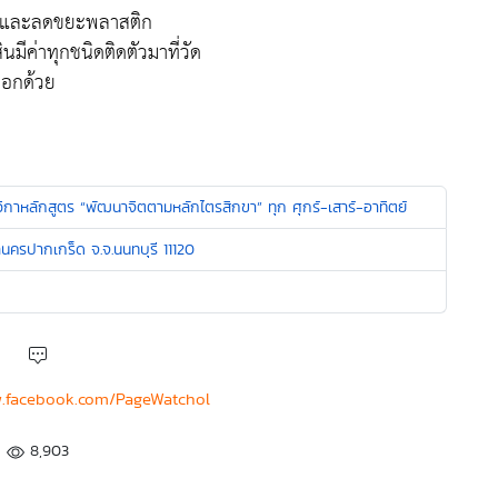
น และลดขยะพลาสติก
นมีค่าทุกชนิดติดตัวมาที่วัด
ออกด้วย
กาหลักสูตร “พัฒนาจิตตามหลักไตรสิกขา” ทุก ศุกร์-เสาร์-อาทิตย์
นครปากเกร็ด จ.จ.นนทบุรี 11120
w.facebook.com/PageWatchol
8,903