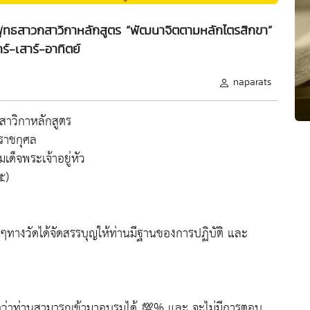
พุทธสาวกสาวิกาหลักสูตร “พัฒนาจิตตามหลักไตรสิกขา”
กร์-เสาร์-อาทิตย์
naparats
สาวิกาหลักสูตร
ราชกุศล
็จพระเจ้าอยู่หัว
๕)
ใดๆทางวัดได้จัดสรรบุญให้ท่านมีฐานของการปฏิบัติ และ
ดถือว่าท่านสามารถเข้ามาอบรมได้ 💯% และ จะไม่มีการตอบ