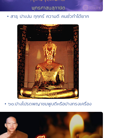
• สาธุ ปาเปน ทุกฺกรํ ความดี คนชั่วทำได้ยาก
• ๖๐.ปางโปรดพญาชมพูบดีหรือปางทรงเครื่อง