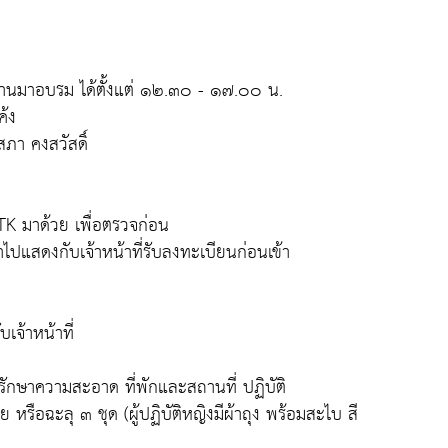
ท่านมาอบรม ได้ตั้งแต่ ๑๒.๓๐ - ๑๗.๐๐ น.
ค้ง
า คงสวัสดิ์
TK มาด้วย เพื่อตรวจก่อน
ปแสดงกับเจ้าหน้าที่รับลงทะเบียนก่อนเข้า
เจ้าหน้าที่
รักษาความสะอาด ที่พักและสถานที่ ปฏิบัติ
ย หรือฉะลุ ๓ ชุด (ผู้ปฏิบัติหญิงมีผ้าถุง พร้อมสะไบ สี