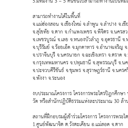
5.มีทีมงาน 3 – 5 คนขึ้นไปสามารถทำงานเป็นทีมไ
สามารถทำงานได้ในพื้นที่
จ.แม่ฮ่องสอน จ.เชียงใหม่ จ.ลำพูน จ.ลำปาง จ.เชี
จ.สุโขทัย จ.ตาก จ.กำแพงเพชร จ.พิจิตร จ.นครสวรรค
จ.เพชรบูรณ์ จ.เลย จ.หนองบัวลำภู จ.อุดรธานี จ
จ.บุรีรัมย์ จ.ร้อยเอ็ด จ.มุกดาหาร จ.อำนาจเจริญ 
จ.ปราจีนบุรี จ.นครนายก จ.ฉะเชิงเทรา จ.ตราด จ.
จ.กรุงเทพมหานคร จ.ปทุมธานี จ.สุพรรณบุรี จ.นค
จ.ปะจวบคีรีขันธ์ จ.ชุมพร จ.สุราษฎร์ธานี จ.นครศร
จ.พังงา จ.ระนอง
งบประมาณโครงการ โครงการพระไตรปิฎกศึกษา หล
วัด หรือสำนักปฏิบัติธรรมแห่งละประมาณ 30 ล้
สถานที่ฝึกอบรมผู้เข้าร่วมโครงการ โครงการพระไ
1.ศูนย์พัฒนาจิต ต.วังตะเคียน อ.แม่สอด จ.ตาก