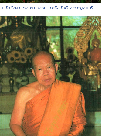
• วัดวังผาแดง ต.นาสวน อ.ศรีสวัสดิ์ จ.กาญจนบุรี