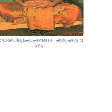
วามอดทนเป็นมูลเหตุแห่งกุศลธรรม : หลวงปู่เหรียญ วร
ลาโภ