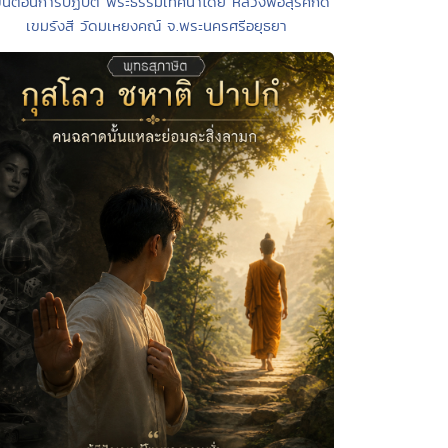
ขั้นตอนการปฏิบัติ พระธรรมเทศนาโดย หลวงพ่อสุรศักดิ์
เขมรังสี วัดมเหยงคณ์ จ.พระนครศรีอยุธยา