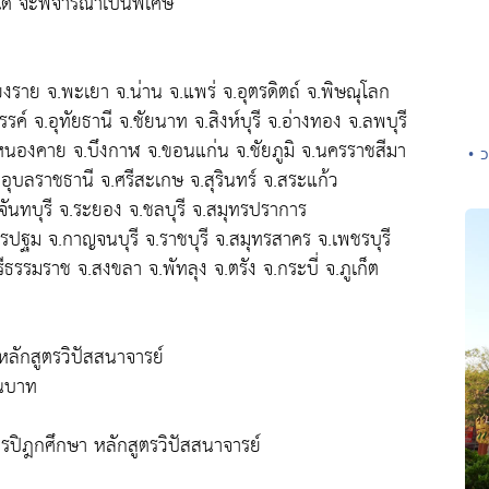
ด้ จะพิจารณาเป็นพิเศษ
ยงราย จ.พะเยา จ.น่าน จ.แพร่ จ.อุตรดิตถ์ จ.พิษณุโลก
์ จ.อุทัยธานี จ.ชัยนาท จ.สิงห์บุรี จ.อ่างทอง จ.ลพบุรี
.หนองคาย จ.บึงกาฬ จ.ขอนแก่น จ.ชัยภูมิ จ.นครราชสีมา
• 
จ.อุบลราชธานี จ.ศรีสะเกษ จ.สุรินทร์ จ.สระแก้ว
จันทบุรี จ.ระยอง จ.ชลบุรี จ.สมุทรปราการ
รปฐม จ.กาญจนบุรี จ.ราชบุรี จ.สมุทรสาคร จ.เพชรบุรี
ีธรรมราช จ.สงขลา จ.พัทลุง จ.ตรัง จ.กระบี่ จ.ภูเก็ต
ักสูตรวิปัสสนาจารย์
านบาท
ตรปิฎกศึกษา หลักสูตรวิปัสสนาจารย์