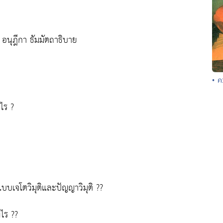
อนุฎีกา ธัมมัตถาธิบาย
• ค
งไร ?
บเจโตวิมุติและปัญญาวิมุติ ??
ไร ??