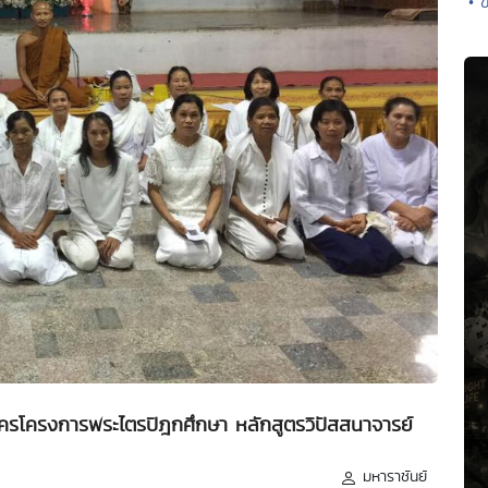
• 
มัครโครงการพระไตรปิฎกศึกษา หลักสูตรวิปัสสนาจารย์
มหาราชันย์