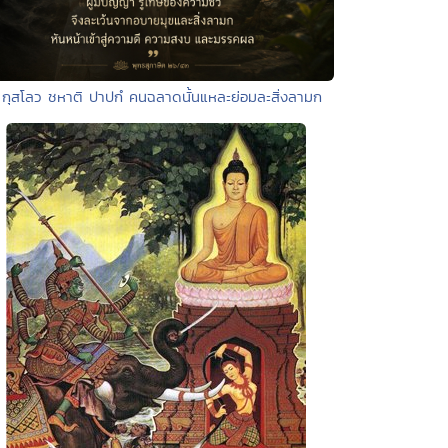
 กุสโลว ชหาติ ปาปกํ คนฉลาดนั้นแหละย่อมละสิ่งลามก