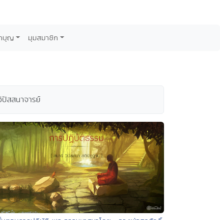
กบุญ
มุมสมาชิก
ิปัสสนาจารย์