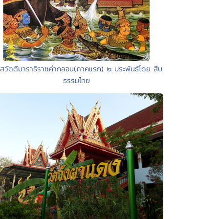
วสวัตตีมาราธิราชคำกลอน(ภาคแรก) ๒ ประพันธ์โดย สืบ
ธรรมไทย