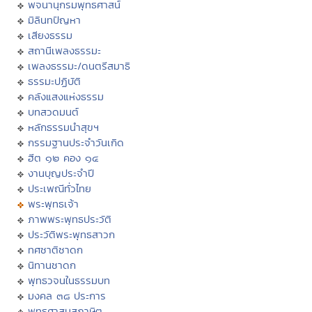
พจนานุกรมพุทธศาสน์
มิลินทปัญหา
เสียงธรรม
สถานีเพลงธรรมะ
เพลงธรรมะ/ดนตรีสมาธิ
ธรรมะปฏิบัติ
คลังแสงแห่งธรรม
บทสวดมนต์
หลักธรรมนำสุขฯ
กรรมฐานประจำวันเกิด
ฮีต ๑๒ คอง ๑๔
งานบุญประจำปี
ประเพณีทั่วไทย
พระพุทธเจ้า
ภาพพระพุทธประวัติ
ประวัติพระพุทธสาวก
ทศชาติชาดก
นิทานชาดก
พุทธวจนในธรรมบท
มงคล ๓๘ ประการ
พุทธศาสนสุภาษิต