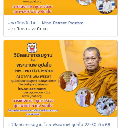
พาจิตกลับบ้าน - Mind Retreat Program
•
• 23 มิ.ย.68 - 27 มิ.ย.68
วิปัสสนากรรมฐาน โดย พระมานพ อุปสโม 22-30 มิ.ย.68
•