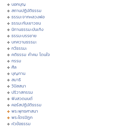
บอกบุญ
สถานปฏิบัติธรรม
ธรรมะจากหลวงพ่อ
ธรรมะกับเยาวชน
นิทานธรรมะบันเทิง
ธรรมะบรรยาย
บทความธรรมะ
กวีธรรมะ
คติธรรม คำคม โดนใจ
กรรม
ศีล
บุญทาน
สมาธิ
วิปัสสนา
ปริวาสกรรม
ฟังสวดมนต์
คอร์สปฏิบัติธรรม
พระพุทธศาสนา
พระไตรปิฏก
หัวข้อธรรม