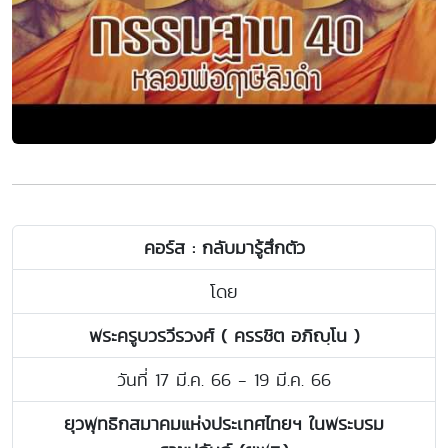
คอร์ส : กลับมารู้สึกตัว
โดย
พระครูบวรวีรวงศ์ ( ครรชิต อภิญฺโน )
วันที่ 17 มี.ค. 66 - 19 มี.ค. 66
ยุวพุทธิกสมาคมแห่งประเทศไทยฯ ในพระบรม