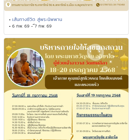
เส้นทางชีวิต สู่พระนิพพาน
•
• 6 กพ. 69 - ึ7 กพ. 69