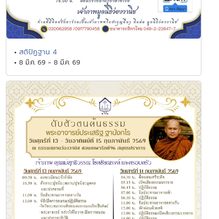
สติปัฏฐาน 4
•
• 8 มี.ค. 69 - 8 มี.ค. 69