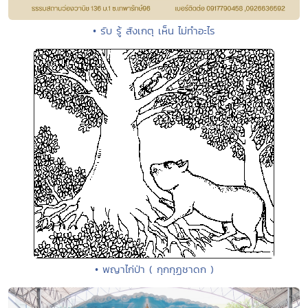
• รับ รู้ สังเกตุ เห็น ไม่ทำอะไร
• พญาไก่ป่า ( กุกกุฏชาดก )