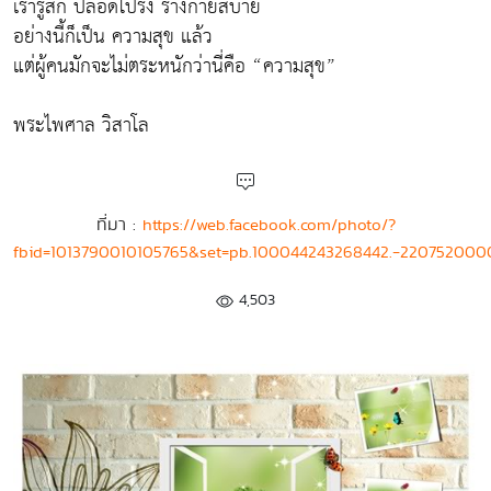
เรารู้สึก ปลอดโปร่ง ร่างกายสบาย
อย่างนี้ก็เป็น ความสุข แล้ว
แต่ผู้คนมักจะไม่ตระหนักว่านี่คือ “ความสุข”
พระไพศาล วิสาโล
ที่มา :
https://web.facebook.com/photo/?
fbid=1013790010105765&set=pb.100044243268442.-220752000
4,503