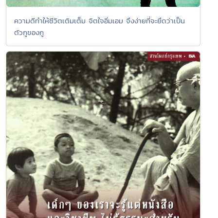
ความดีทำให้ชีวิตเติมเต็ม จิตใจอิ่มเอม จึงง่ายที่จะยึดว่าเป็น
ตัวกูของกู