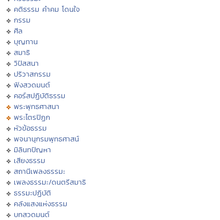
คติธรรม คำคม โดนใจ
กรรม
ศีล
บุญทาน
สมาธิ
วิปัสสนา
ปริวาสกรรม
ฟังสวดมนต์
คอร์สปฏิบัติธรรม
พระพุทธศาสนา
พระไตรปิฏก
หัวข้อธรรม
พจนานุกรมพุทธศาสน์
มิลินทปัญหา
เสียงธรรม
สถานีเพลงธรรมะ
เพลงธรรมะ/ดนตรีสมาธิ
ธรรมะปฏิบัติ
คลังแสงแห่งธรรม
บทสวดมนต์