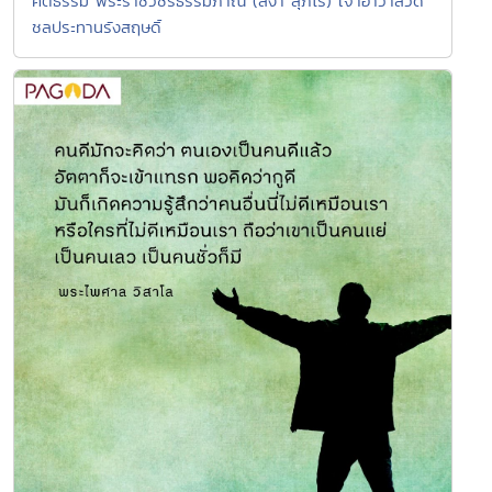
คติธรรม พระราชวัชรธรรมภาณี (สง่า สุภโร) เจ้าอาวาสวัด
ชลประทานรังสฤษดิ์