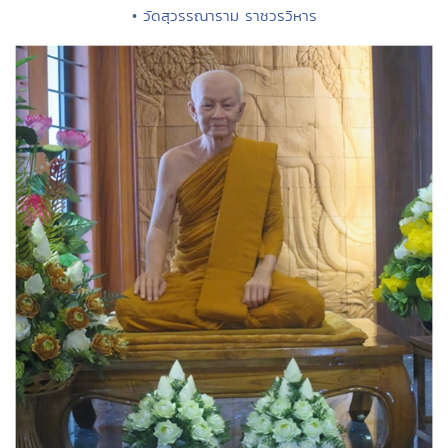
• วัดสุวรรณาราม ราชวรวิหาร