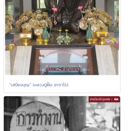
."เสบียงบุญ" (หลวงปู่ฝั้น อาจาโร)