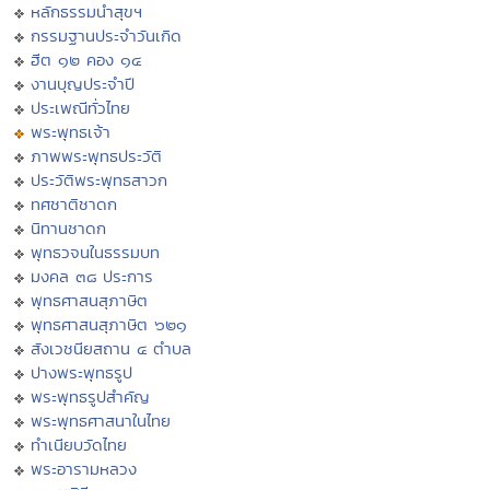
หลักธรรมนำสุขฯ
กรรมฐานประจำวันเกิด
ฮีต ๑๒ คอง ๑๔
งานบุญประจำปี
ประเพณีทั่วไทย
พระพุทธเจ้า
ภาพพระพุทธประวัติ
ประวัติพระพุทธสาวก
ทศชาติชาดก
นิทานชาดก
พุทธวจนในธรรมบท
มงคล ๓๘ ประการ
พุทธศาสนสุภาษิต
พุทธศาสนสุภาษิต ๖๒๑
สังเวชนียสถาน ๔ ตำบล
ปางพระพุทธรูป
พระพุทธรูปสำคัญ
พระพุทธศาสนาในไทย
ทำเนียบวัดไทย
พระอารามหลวง