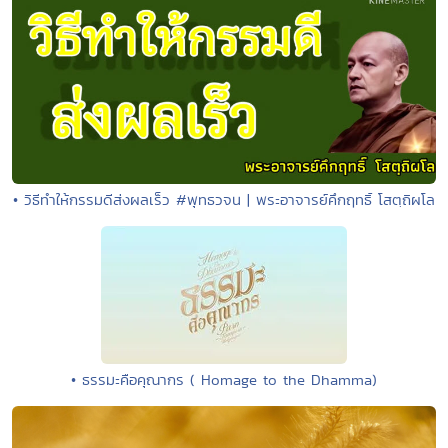
• วิธีทำให้กรรมดีส่งผลเร็ว #พุทธวจน | พระอาจารย์คึกฤทธิ์ โสตฺถิผโล
• ธรรมะคือคุณากร ( Homage to the Dhamma)