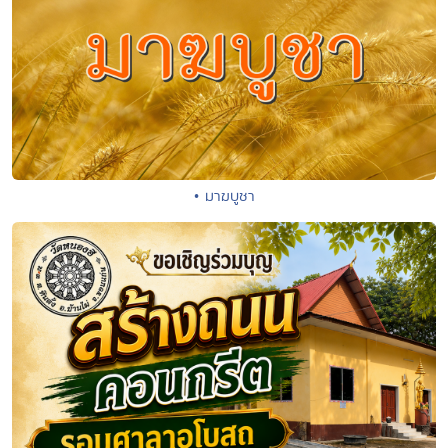
• มาฆบูชา