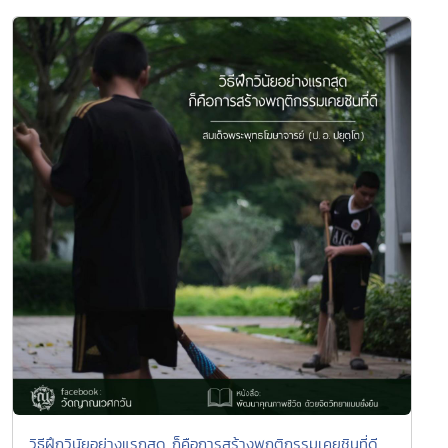
วิธีฝึกวินัยอย่างแรกสุด ก็คือการสร้างพฤติกรรมเคยชินที่ดี