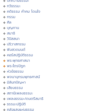
บทความธรรมะ
กวีธรรมะ
คติธรรม คำคม โดนใจ
กรรม
ศีล
บุญทาน
สมาธิ
วิปัสสนา
ปริวาสกรรม
ฟังสวดมนต์
คอร์สปฏิบัติธรรม
พระพุทธศาสนา
พระไตรปิฏก
หัวข้อธรรม
พจนานุกรมพุทธศาสน์
มิลินทปัญหา
เสียงธรรม
สถานีเพลงธรรมะ
เพลงธรรมะ/ดนตรีสมาธิ
ธรรมะปฏิบัติ
คลังแสงแห่งธรรม