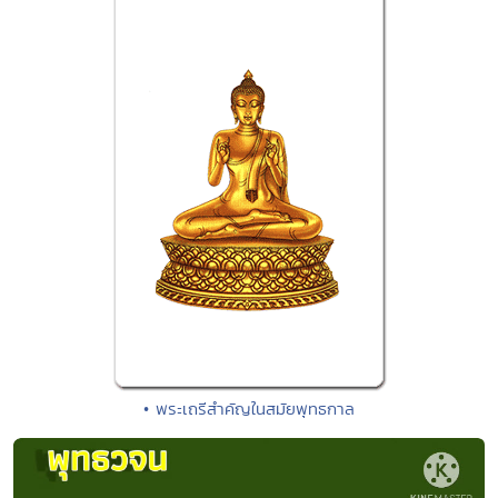
• พระเถรีสำคัญในสมัยพุทธกาล