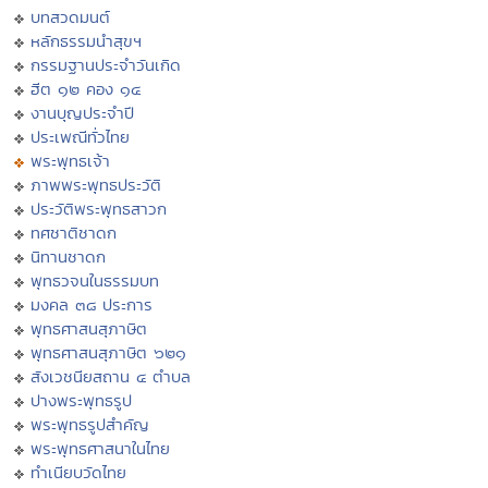
บทสวดมนต์
หลักธรรมนำสุขฯ
กรรมฐานประจำวันเกิด
ฮีต ๑๒ คอง ๑๔
งานบุญประจำปี
ประเพณีทั่วไทย
พระพุทธเจ้า
ภาพพระพุทธประวัติ
ประวัติพระพุทธสาวก
ทศชาติชาดก
นิทานชาดก
พุทธวจนในธรรมบท
มงคล ๓๘ ประการ
พุทธศาสนสุภาษิต
พุทธศาสนสุภาษิต ๖๒๑
สังเวชนียสถาน ๔ ตำบล
ปางพระพุทธรูป
พระพุทธรูปสำคัญ
พระพุทธศาสนาในไทย
ทำเนียบวัดไทย