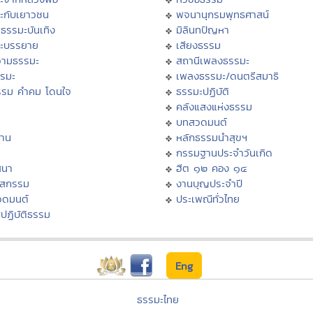
ะกับเยาวชน
พจนานุกรมพุทธศาสน์
ธรรมะบันเทิง
มิลินทปัญหา
ะบรรยาย
เสียงธรรม
ามธรรมะ
สถานีเพลงธรรมะ
รรมะ
เพลงธรรมะ/ดนตรีสมาธิ
รรม คำคม โดนใจ
ธรรมะปฏิบัติ
ม
คลังแสงแห่งธรรม
บทสวดมนต์
าน
หลักธรรมนำสุขฯ
กรรมฐานประจำวันเกิด
สนา
ฮีต ๑๒ คอง ๑๔
าสกรรม
งานบุญประจำปี
วดมนต์
ประเพณีทั่วไทย
ปฏิบัติธรรม
Eng
ธรรมะไทย