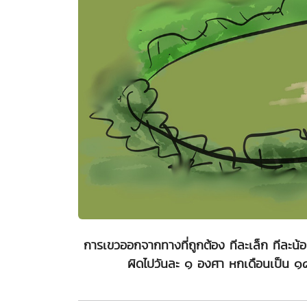
การเขวออกจากทางที่ถูกต้อง ทีละเล็ก ทีละน้อย 
ผิดไปวันละ ๑ องศา หกเดือนเป็น ๑๘