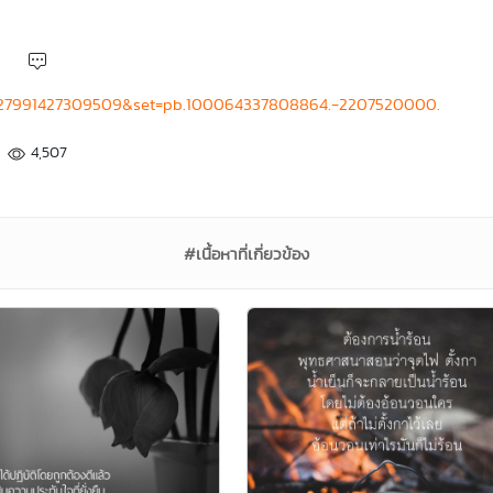
4427991427309509&set=pb.100064337808864.-2207520000.
4,507
#เนื้อหาที่เกี่ยวข้อง