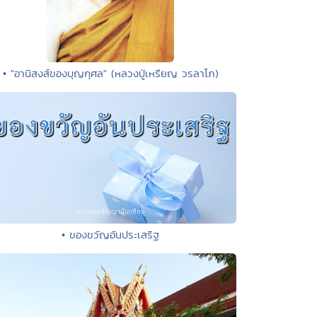
• "อานิสงส์ของบุญกุศล" (หลวงปู่เหรียญ วรลาโภ)
• ของขวัญอันประเสริฐ