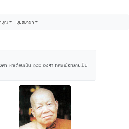
กบุญ
มุมสมาชิก
 ๑ องศา หกเดือนเป็น ๑๘๐ องศา ทิศเหนือกลายเป็น