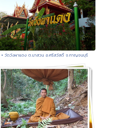
• วัดวังผาแดง ต.นาสวน อ.ศรีสวัสดิ์ จ.กาญจนบุรี