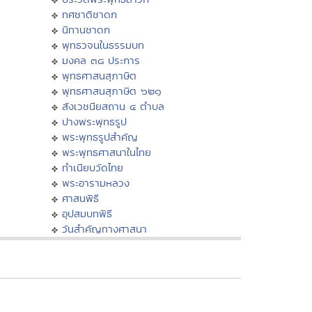
ทศชาติชาดก
นิทานชาดก
พุทธวจนในธรรมบท
มงคล ๓๘ ประการ
พุทธศาสนสุภาษิต
พุทธศาสนสุภาษิต ๖๒๑
สังเวชนียสถาน ๔ ตำบล
ปางพระพุทธรูป
พระพุทธรูปสำคัญ
พระพุทธศาสนาในไทย
ทำเนียบวัดไทย
พระอารามหลวง
ศาสนพิธี
อุปสมบทพิธี
วันสำคัญทางศาสนา