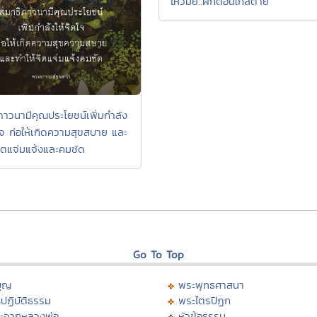
ไหวมั้ย..ฝึกตอนใกล้ตาย
ภาวนามีคุณประโยชน์เพิ่มกำลัง
ตใจ ก่อให้เกิดความสุขสบาย และ
จิตแจ่มแจ้งและคมชัด
Go To Top
บุญ
พระพุทธศาสนา
ปฏิบัติธรรม
พระไตรปิฏก
ะจากหลวงพ่อ
หัวข้อธรรม