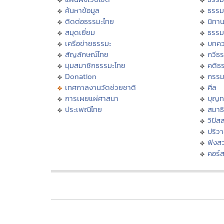
ค้นหาข้อมูล
ธรรม
ติดต่อธรรมะไทย
นิทาน
สมุดเยี่ยม
ธรรม
เครือข่ายธรรมะ
บทคว
สัญลักษณ์ไทย
กวีธ
มุมสมาชิกธรรมะไทย
คติธ
Donation
กรร
เทศกาลงานวัดช่วยชาติ
ศีล
การเผยแผ่ศาสนา
บุญท
ประเพณีไทย
สมาธิ
วิปัส
ปริว
ฟังส
คอร์ส