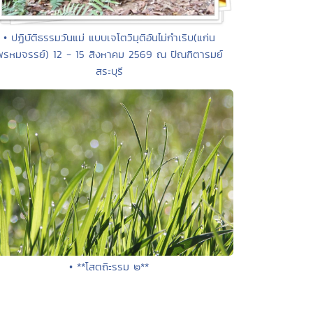
• ปฏิบัติธรรมวันแม่ แบบเจโตวิมุติอันไม่กำเริบ(แก่น
พรหมจรรย์) 12 - 15 สิงหาคม 2569 ณ ปัณฑิตารมย์
สระบุรี
• **โสตถิะรรม ๒**