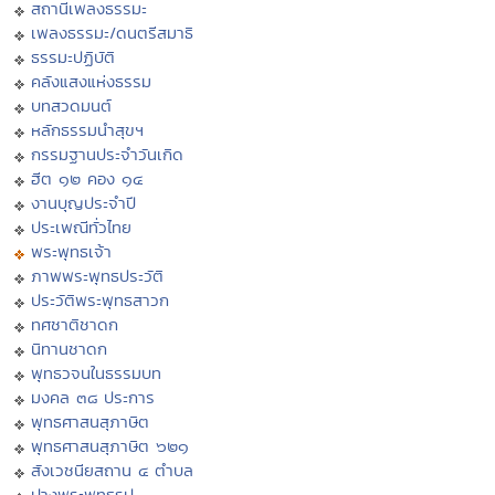
สถานีเพลงธรรมะ
เพลงธรรมะ/ดนตรีสมาธิ
ธรรมะปฏิบัติ
คลังแสงแห่งธรรม
บทสวดมนต์
หลักธรรมนำสุขฯ
กรรมฐานประจำวันเกิด
ฮีต ๑๒ คอง ๑๔
งานบุญประจำปี
ประเพณีทั่วไทย
พระพุทธเจ้า
ภาพพระพุทธประวัติ
ประวัติพระพุทธสาวก
ทศชาติชาดก
นิทานชาดก
พุทธวจนในธรรมบท
มงคล ๓๘ ประการ
พุทธศาสนสุภาษิต
พุทธศาสนสุภาษิต ๖๒๑
สังเวชนียสถาน ๔ ตำบล
ปางพระพุทธรูป