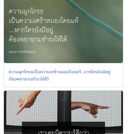
ความผูกโกรธเป็นความเศร้าหมองโดยแท้...หากใครยังมีอยู่
ต้องพยายามชำระให้ได้