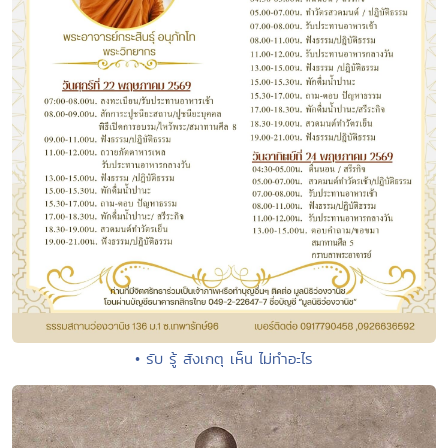
• รับ รู้ สังเกตุ เห็น ไม่ทำอะไร