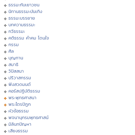
ธรรมะกับเยาวชน
นิทานธรรมะบันเทิง
ธรรมะบรรยาย
บทความธรรมะ
กวีธรรมะ
คติธรรม คำคม โดนใจ
กรรม
ศีล
บุญทาน
สมาธิ
วิปัสสนา
ปริวาสกรรม
ฟังสวดมนต์
คอร์สปฏิบัติธรรม
พระพุทธศาสนา
พระไตรปิฏก
หัวข้อธรรม
พจนานุกรมพุทธศาสน์
มิลินทปัญหา
เสียงธรรม