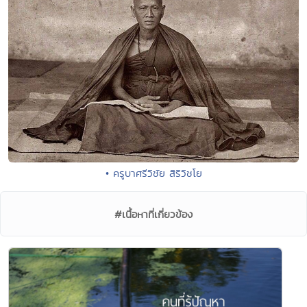
• ครูบาศรีวิชัย สิริวิชโย
#เนื้อหาที่เกี่ยวข้อง