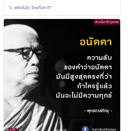
"ธ สถิตในใจ ไทยทั้งชาติ"