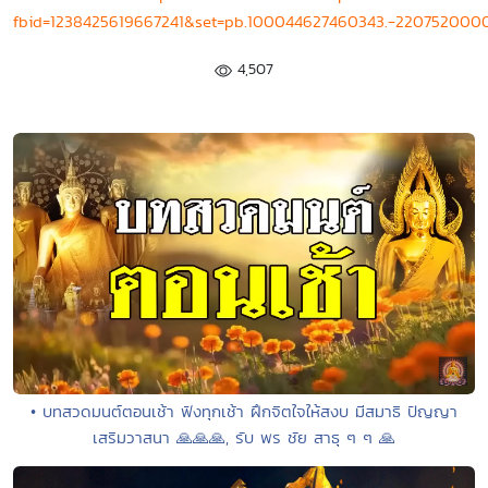
fbid=1238425619667241&set=pb.100044627460343.-2207520000
4,507
• บทสวดมนต์ตอนเช้า ฟังทุกเช้า ฝึกจิตใจให้สงบ มีสมาธิ ปัญญา
เสริมวาสนา 🙏🙏🙏, รับ พร ชัย สาธุ ๆ ๆ 🙏