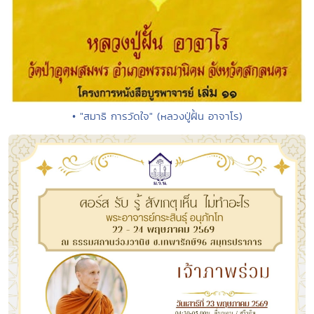
• "สมาธิ การวัดใจ" (หลวงปู่ฝั้น อาจาโร)