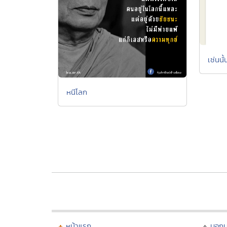
เช่นนั
หนีโลก
หน้าแรก
บอก