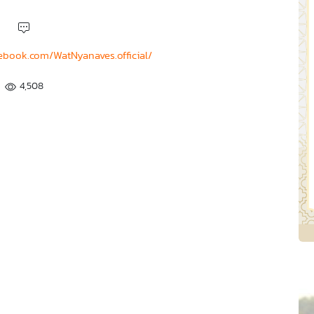
ebook.com/WatNyanaves.official/
4,508