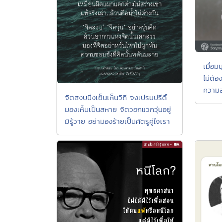
เมื่อม
ไม่ต้อ
ความส
จิตสงบนิ่งเย็นเห็นวิถี จงเปรมปรีดิ์
มองเห็นเป็นสหาย จิตวอกแวกวุ่นอยู่
มิรู้วาย อย่ามองร้ายเป็นศัตรูคู่ใจเรา