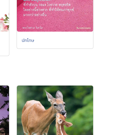
นักโทษ