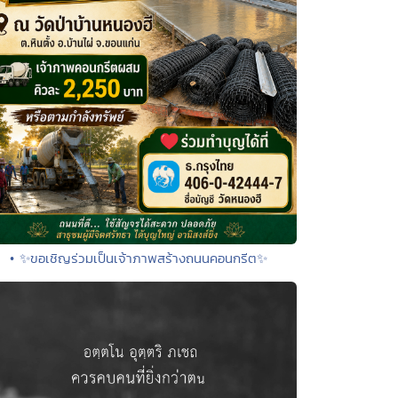
• ✨ขอเชิญร่วมเป็นเจ้าภาพสร้างถนนคอนกรีต✨