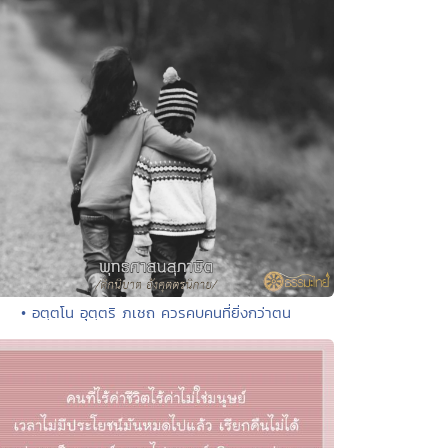
• อตฺตโน อุตฺตริ ภเชถ ควรคบคนที่ยิ่งกว่าตน