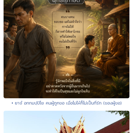
• ยาจํ อททมปฺปิโย คนผู้ถูกขอ เมื่อไม่ให้ก็ไม่เป็นที่รัก (ของผู้ขอ)