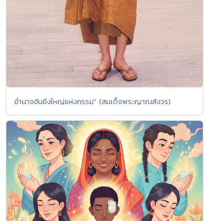
อำนาจอันยิ่งใหญ่แห่งกรรม" (สมเด็จพระญาณสังวร)