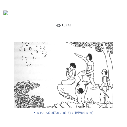
6,372
• อาจารย์ขมังเวทย์ (เวทัพพชาดก)