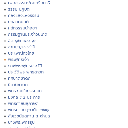
เพลงธรรมะ/ดนตรีสมาธิ
ธรรมะปฏิบัติ
คลังแสงแห่งธรรม
บทสวดมนต์
หลักธรรมนำสุขฯ
กรรมฐานประจำวันเกิด
ฮีต ๑๒ คอง ๑๔
งานบุญประจำปี
ประเพณีทั่วไทย
พระพุทธเจ้า
ภาพพระพุทธประวัติ
ประวัติพระพุทธสาวก
ทศชาติชาดก
นิทานชาดก
พุทธวจนในธรรมบท
มงคล ๓๘ ประการ
พุทธศาสนสุภาษิต
พุทธศาสนสุภาษิต ๖๒๑
สังเวชนียสถาน ๔ ตำบล
ปางพระพุทธรูป