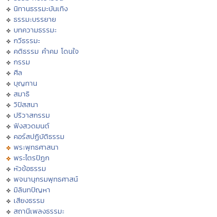
นิทานธรรมะบันเทิง
ธรรมะบรรยาย
บทความธรรมะ
กวีธรรมะ
คติธรรม คำคม โดนใจ
กรรม
ศีล
บุญทาน
สมาธิ
วิปัสสนา
ปริวาสกรรม
ฟังสวดมนต์
คอร์สปฏิบัติธรรม
พระพุทธศาสนา
พระไตรปิฏก
หัวข้อธรรม
พจนานุกรมพุทธศาสน์
มิลินทปัญหา
เสียงธรรม
สถานีเพลงธรรมะ