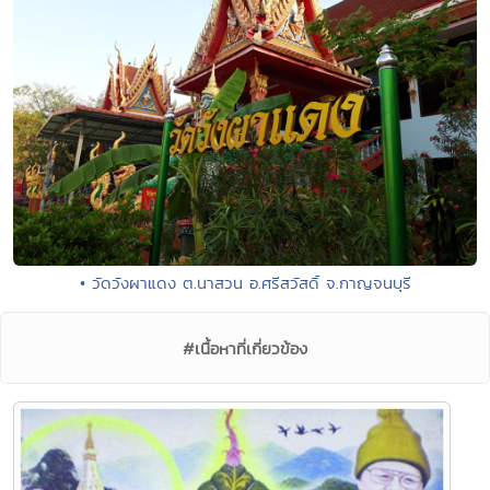
• วัดวังผาแดง ต.นาสวน อ.ศรีสวัสดิ์ จ.กาญจนบุรี
#เนื้อหาที่เกี่ยวข้อง