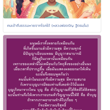
คนเข้าถึงธรรมหายจากโรคได้ (หลวงพ่อจรัญ ฐิตธมฺโม)