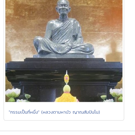
"กรรมเป็นที่หนึ่ง" (หลวงตามหาบัว ญาณสัมปันโน)