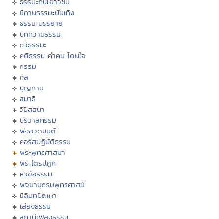
ธรรมะกับเยาวชน
นิทานธรรมะบันเทิง
ธรรมะบรรยาย
บทความธรรมะ
กวีธรรมะ
คติธรรม คำคม โดนใจ
กรรม
ศีล
บุญทาน
สมาธิ
วิปัสสนา
ปริวาสกรรม
ฟังสวดมนต์
คอร์สปฏิบัติธรรม
พระพุทธศาสนา
พระไตรปิฏก
หัวข้อธรรม
พจนานุกรมพุทธศาสน์
มิลินทปัญหา
เสียงธรรม
สถานีเพลงธรรมะ