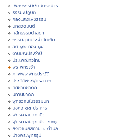
เพลงธรรมะ/ดนตรีสมาธิ
ธรรมะปฏิบัติ
คลังแสงแห่งธรรม
บทสวดมนต์
หลักธรรมนำสุขฯ
กรรมฐานประจำวันเกิด
ฮีต ๑๒ คอง ๑๔
งานบุญประจำปี
ประเพณีทั่วไทย
พระพุทธเจ้า
ภาพพระพุทธประวัติ
ประวัติพระพุทธสาวก
ทศชาติชาดก
นิทานชาดก
พุทธวจนในธรรมบท
มงคล ๓๘ ประการ
พุทธศาสนสุภาษิต
พุทธศาสนสุภาษิต ๖๒๑
สังเวชนียสถาน ๔ ตำบล
ปางพระพุทธรูป