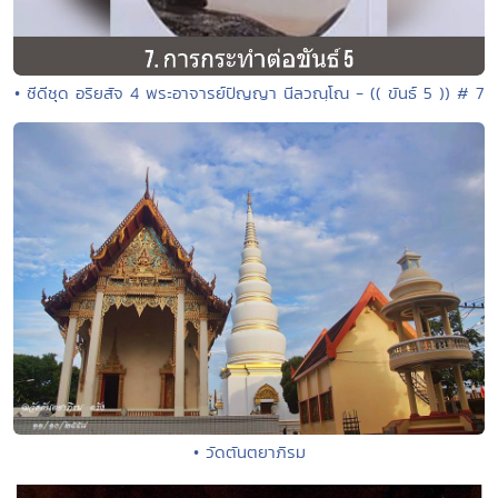
• ซีดีชุด อริยสัจ 4 พระอาจารย์ปัญญา นีลวณฺโณ - (( ขันธ์ 5 )) # 7
• วัดตันตยาภิรม