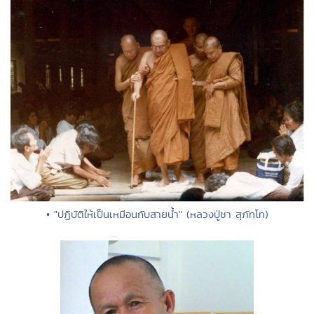
• "ปฏิบัติให้เป็นเหมือนกับสายน้ำ" (หลวงปู่ชา สุภัทฺโท)