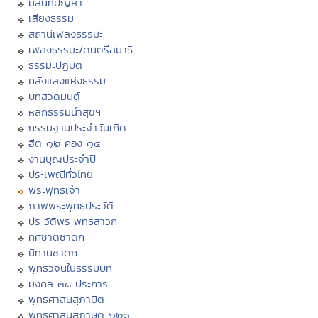
มิลินทปัญหา
เสียงธรรม
สถานีเพลงธรรมะ
เพลงธรรมะ/ดนตรีสมาธิ
ธรรมะปฏิบัติ
คลังแสงแห่งธรรม
บทสวดมนต์
หลักธรรมนำสุขฯ
กรรมฐานประจำวันเกิด
ฮีต ๑๒ คอง ๑๔
งานบุญประจำปี
ประเพณีทั่วไทย
พระพุทธเจ้า
ภาพพระพุทธประวัติ
ประวัติพระพุทธสาวก
ทศชาติชาดก
นิทานชาดก
พุทธวจนในธรรมบท
มงคล ๓๘ ประการ
พุทธศาสนสุภาษิต
พุทธศาสนสุภาษิต ๖๒๑