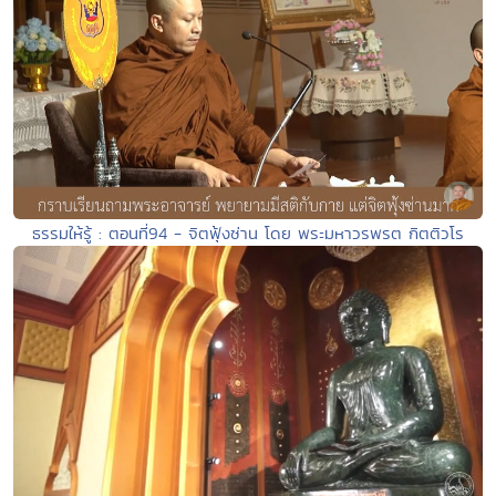
ธรรมให้รู้ : ตอนที่94 - จิตฟุ้งซ่าน โดย พระมหาวรพรต กิตติวโร