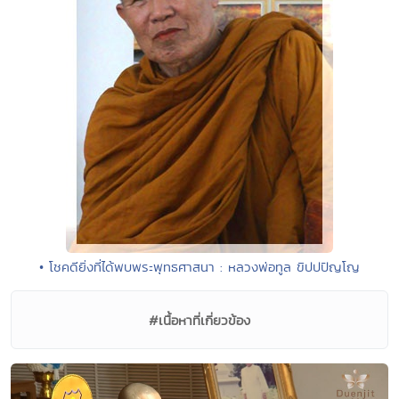
• โชคดียิ่งที่ได้พบพระพุทธศาสนา : หลวงพ่อทูล ขิปปปัญโญ
#เนื้อหาที่เกี่ยวข้อง