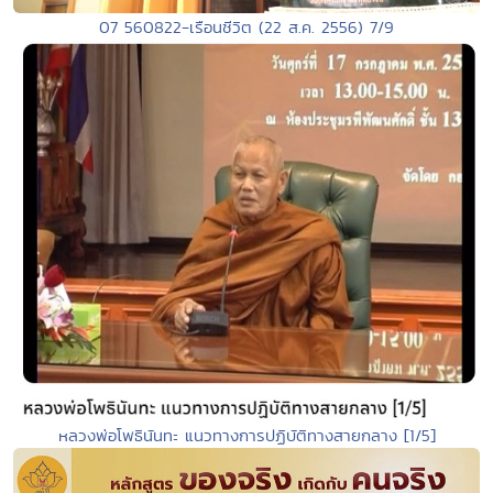
07 560822-เรือนชีวิต (22 ส.ค. 2556) 7/9
หลวงพ่อโพธินันทะ แนวทางการปฏิบัติทางสายกลาง [1/5]