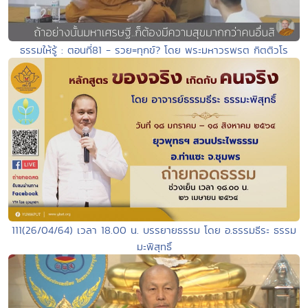
ธรรมให้รู้ : ตอนที่81 - รวย=ทุกข์? โดย พระมหาวรพรต กิตติวโร
111(26/04/64) เวลา 18.00 น. บรรยายธรรม โดย อ.ธรรมธีระ ธรรม
มะพิสุทธิ์