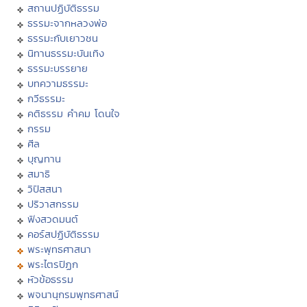
สถานปฏิบัติธรรม
ธรรมะจากหลวงพ่อ
ธรรมะกับเยาวชน
นิทานธรรมะบันเทิง
ธรรมะบรรยาย
บทความธรรมะ
กวีธรรมะ
คติธรรม คำคม โดนใจ
กรรม
ศีล
บุญทาน
สมาธิ
วิปัสสนา
ปริวาสกรรม
ฟังสวดมนต์
คอร์สปฏิบัติธรรม
พระพุทธศาสนา
พระไตรปิฏก
หัวข้อธรรม
พจนานุกรมพุทธศาสน์