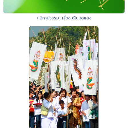
• นิทานธรรมะ เรื่อง ดีในมดแดง