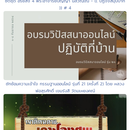
ซีดีชุด อริยสัจ 4 พระอาจารย์ปัญญา นีลวณฺโณ - (( ปฏิจจสมุปบาท
)) # 4
ซักซ้อมความเข้าใจ กรรมฐานออนไลน์ รุ่นที่ 21 (ครั้งที่ 2) โดย หลวง
พ่อสุรศักดิ์ เขมรังสี วัดมเหยงคณ์