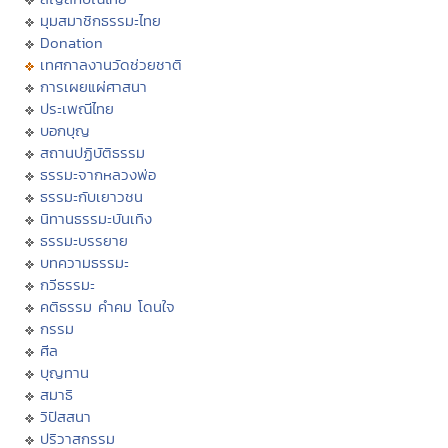
มุมสมาชิกธรรมะไทย
Donation
เทศกาลงานวัดช่วยชาติ
การเผยแผ่ศาสนา
ประเพณีไทย
บอกบุญ
สถานปฏิบัติธรรม
ธรรมะจากหลวงพ่อ
ธรรมะกับเยาวชน
นิทานธรรมะบันเทิง
ธรรมะบรรยาย
บทความธรรมะ
กวีธรรมะ
คติธรรม คำคม โดนใจ
กรรม
ศีล
บุญทาน
สมาธิ
วิปัสสนา
ปริวาสกรรม