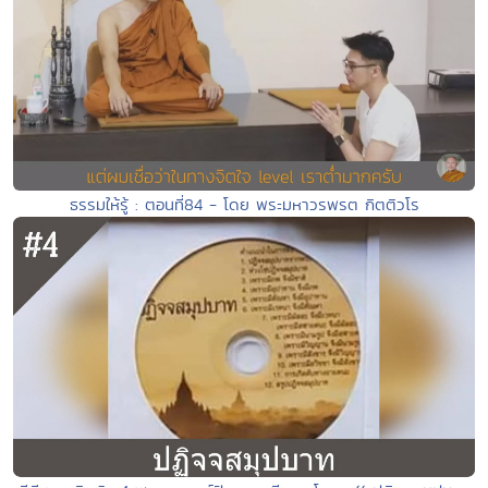
ธรรมให้รู้ : ตอนที่84 - โดย พระมหาวรพรต กิตติวโร