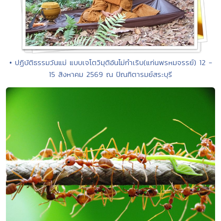
• ปฏิบัติธรรมวันแม่ แบบเจโตวิมุติอันไม่กำเริบ(แก่นพรหมจรรย์) 12 -
15 สิงหาคม 2569 ณ ปัณฑิตารมย์สระบุรี