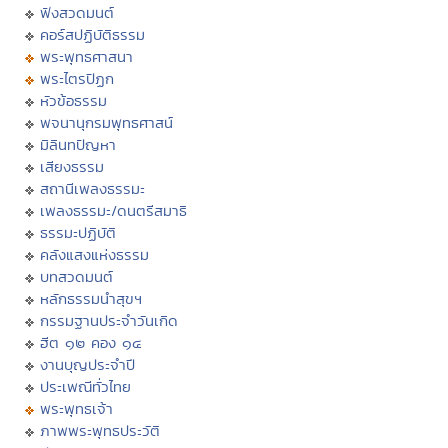
ฟังสวดมนต์
คอร์สปฏิบัติธรรม
พระพุทธศาสนา
พระไตรปิฏก
หัวข้อธรรม
พจนานุกรมพุทธศาสน์
มิลินทปัญหา
เสียงธรรม
สถานีเพลงธรรมะ
เพลงธรรมะ/ดนตรีสมาธิ
ธรรมะปฏิบัติ
คลังแสงแห่งธรรม
บทสวดมนต์
หลักธรรมนำสุขฯ
กรรมฐานประจำวันเกิด
ฮีต ๑๒ คอง ๑๔
งานบุญประจำปี
ประเพณีทั่วไทย
พระพุทธเจ้า
ภาพพระพุทธประวัติ