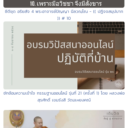
ซีดีชุด อริยสัจ 4 พระอาจารย์ปัญญา นีลวณฺโณ - (( ปฏิจจสมุปบาท
)) # 10
ซักซ้อมความเข้าใจ กรรมฐานออนไลน์ รุ่นที่ 21 (ครั้งที่ 1) โดย หลวงพ่อ
สุรศักดิ์ เขมรังสี วัดมเหยงคณ์