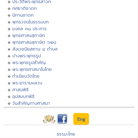
ประวัติพระพุทธสาวก
ทศชาติชาดก
นิทานชาดก
พุทธวจนในธรรมบท
มงคล ๓๘ ประการ
พุทธศาสนสุภาษิต
พุทธศาสนสุภาษิต ๖๒๑
สังเวชนียสถาน ๔ ตำบล
ปางพระพุทธรูป
พระพุทธรูปสำคัญ
พระพุทธศาสนาในไทย
ทำเนียบวัดไทย
พระอารามหลวง
ศาสนพิธี
อุปสมบทพิธี
วันสำคัญทางศาสนา
Eng
ธรรมะไทย