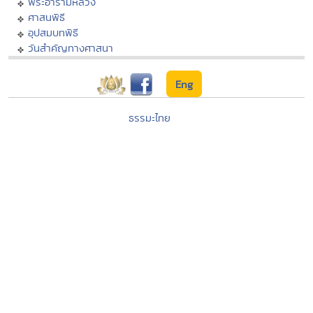
พระอารามหลวง
ศาสนพิธี
อุปสมบทพิธี
วันสำคัญทางศาสนา
Eng
ธรรมะไทย