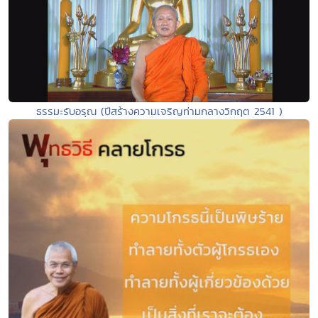
ธรรมะรับอรุณ (ปีสร้างความเจริญท่ามกลางวิกฤต 2541 )