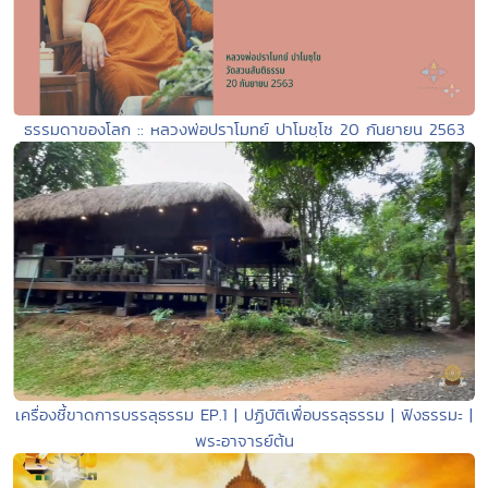
ธรรมดาของโลก :: หลวงพ่อปราโมทย์ ปาโมชฺโช 20 กันยายน 2563
เครื่องชี้ขาดการบรรลุธรรม EP.1 | ปฏิบัติเพื่อบรรลุธรรม | ฟังธรรมะ |
พระอาจารย์ต้น