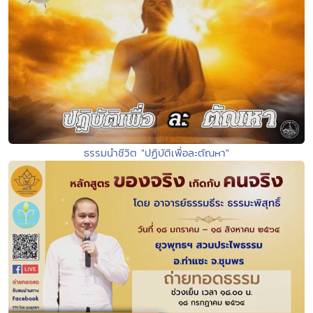
ธรรมนำชีวิต "ปฏิบัติเพื่อละตัณหา"