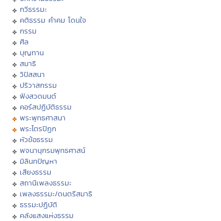
กวีธรรมะ
คติธรรม คำคม โดนใจ
กรรม
ศีล
บุญทาน
สมาธิ
วิปัสสนา
ปริวาสกรรม
ฟังสวดมนต์
คอร์สปฏิบัติธรรม
พระพุทธศาสนา
พระไตรปิฏก
หัวข้อธรรม
พจนานุกรมพุทธศาสน์
มิลินทปัญหา
เสียงธรรม
สถานีเพลงธรรมะ
เพลงธรรมะ/ดนตรีสมาธิ
ธรรมะปฏิบัติ
คลังแสงแห่งธรรม