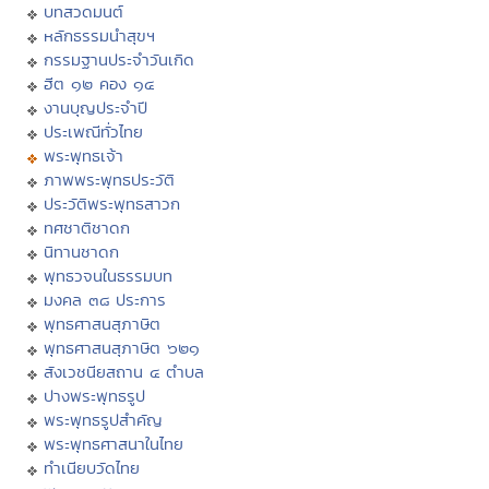
บทสวดมนต์
หลักธรรมนำสุขฯ
กรรมฐานประจำวันเกิด
ฮีต ๑๒ คอง ๑๔
งานบุญประจำปี
ประเพณีทั่วไทย
พระพุทธเจ้า
ภาพพระพุทธประวัติ
ประวัติพระพุทธสาวก
ทศชาติชาดก
นิทานชาดก
พุทธวจนในธรรมบท
มงคล ๓๘ ประการ
พุทธศาสนสุภาษิต
พุทธศาสนสุภาษิต ๖๒๑
สังเวชนียสถาน ๔ ตำบล
ปางพระพุทธรูป
พระพุทธรูปสำคัญ
พระพุทธศาสนาในไทย
ทำเนียบวัดไทย