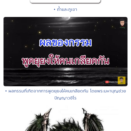
• ถ้ำและภูเขา
• ผลกรรมที่เกิดจากการพูดยุยงให้คนเกลียดกัน โดยพระมหาบุญช่วย
ปัญญาวชิโร