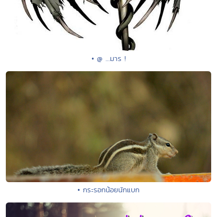
• @ ...มาร !
• กระรอกน้อยนักแบก