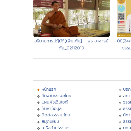
อธิบายการปฏิบัติ[เพิ่มเติม] - พระอาจารย์
08(24/
ต้น_02112019
ธรรม
หน้าแรก
บอก
ทีมงานธรรมะไทย
สถา
แผนผังเว็บไซต์
ธรร
ค้นหาข้อมูล
ธรร
ติดต่อธรรมะไทย
นิทา
สมุดเยี่ยม
ธรร
เครือข่ายธรรมะ
บทค