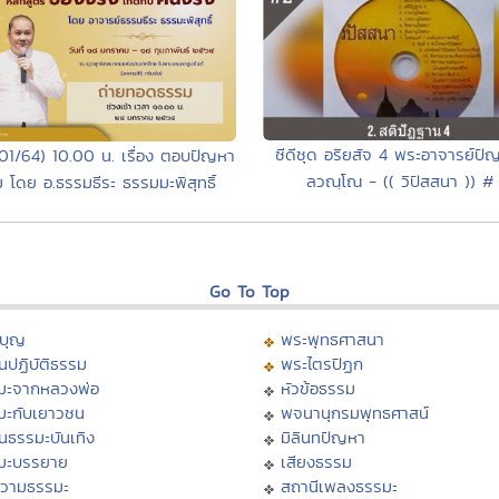
ซีดีชุด อริยสัจ 4 พระอาจารย์ปั
01/64) 10.00 น. เรื่อง ตอบปัญหา
ลวณฺโณ - (( วิปัสสนา )) #
 โดย อ.ธรรมธีระ ธรรมมะพิสุทธิ์
Go To Top
บุญ
พระพุทธศาสนา
นปฏิบัติธรรม
พระไตรปิฏก
มะจากหลวงพ่อ
หัวข้อธรรม
มะกับเยาวชน
พจนานุกรมพุทธศาสน์
นธรรมะบันเทิง
มิลินทปัญหา
มะบรรยาย
เสียงธรรม
วามธรรมะ
สถานีเพลงธรรมะ