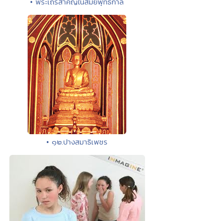
• พระเถรีสำคัญในสมัยพุทธกาล
• ๑๒.ปางสมาธิเพชร