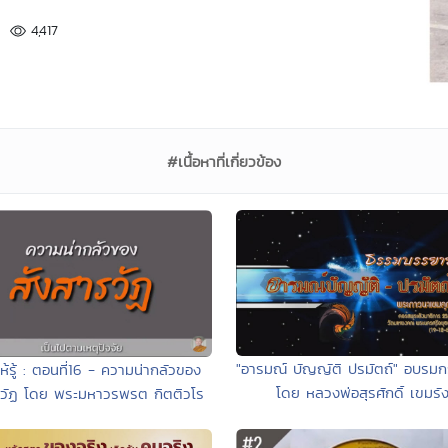
4,417
#เนื้อหาที่เกี่ยวข้อง
"อารมณ์ บัญญัติ ปรมัตถ์" อบรม
ห้รู้ : ตอนที่16 - ความน่ากลัวของ
โดย หลวงพ่อสุรศักดิ์ เขมรัง
รวัฏ โดย พระมหาวรพรต กิตติวโร