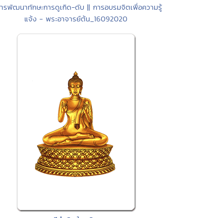
ารพัฒนาทักษะการดูเกิด-ดับ || การอบรมจิตเพื่อความรู้
แจ้ง - พระอาจารย์ต้น_16092020