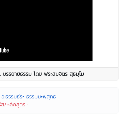
น. บรรยายธรรม โดย พระสมจิตร สุธมฺโม
อ.ธรรมธีระ ธรรมมะพิสุทธิ์
์ส/หลักสูตร :