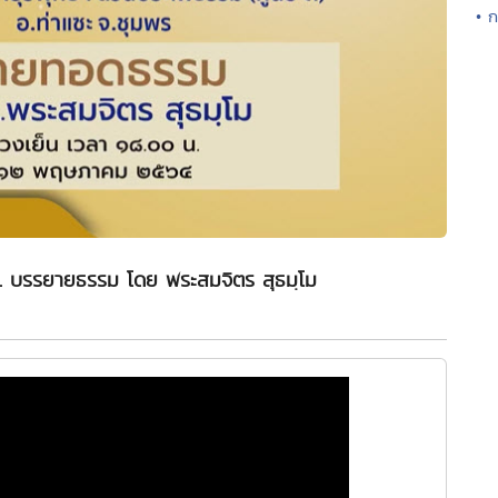
• ก
น. บรรยายธรรม โดย พระสมจิตร สุธมฺโม