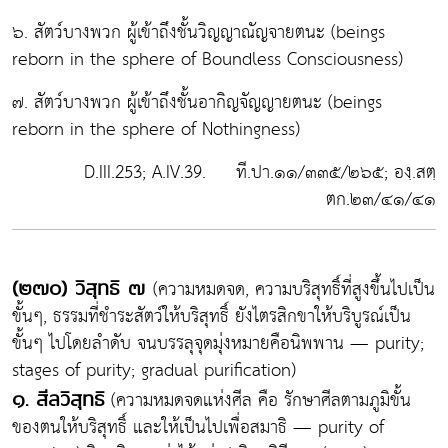
๖. สัตว์บางพวก ผู้เข้าถึงชั้นวิญญาณัญจายตนะ (beings
reborn in the sphere of Boundless Consciousness)
๗. สัตว์บางพวก ผู้เข้าถึงชั้นอากิญจัญญายตนะ (beings
reborn in the sphere of Nothingness)
D.III.253; A.IV.39. ที.ปา.๑๑/๓๓๕/๒๖๕; องฺ.สตฺ
ตก.๒๓/๔๑/๔๑
(ความหมดจด, ความบริสุทธิ์ที่สูงขึ้นไปเป็น
(๒๗๐) วิสุทธิ ๗
ขั้นๆ, ธรรมที่ชำระสัตว์ให้บริสุทธิ์ ยังไตรสิกขาให้บริบูรณ์เป็น
ขั้นๆ ไปโดยลำดับ จนบรรลุจุดมุ่งหมายคือนิพพาน — purity;
stages of purity; gradual purification)
(ความหมดจดแห่งศีล คือ รักษาศีลตามภูมิขั้น
๑. สีลวิสุทธิ
ของตนให้บริสุทธิ์ และให้เป็นไปเพื่อสมาธิ — purity of