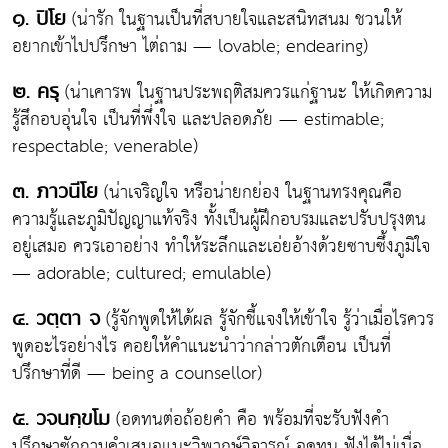
(น่ารัก ในฐานเป็นที่สบายใจและสนิทสนม ชวนให้
๑. ปิโย
อยากเข้าไปปรึกษา ไต่ถาม — lovable; endearing)
(น่าเคารพ ในฐานประพฤติสมควรแก่ฐานะ ให้เกิดความ
๒. ครุ
รู้สึกอบอุ่นใจ เป็นที่พึ่งใจ และปลอดภัย — estimable;
respectable; venerable)
(น่าเจริญใจ หรือน่ายกย่อง ในฐานทรงคุณคือ
๓. ภาวนีโย
ความรู้และภูมิปัญญาแท้จริง ทั้งเป็นผู้ฝึกอบรมและปรับปรุงตน
อยู่เสมอ ควรเอาอย่าง ทำให้ระลึกและเอ่ยอ้างด้วยซาบซึ้งภูมิใจ
— adorable; cultured; emulable)
(รู้จักพูดให้ได้ผล รู้จักชี้แจงให้เข้าใจ รู้ว่าเมื่อไรควร
๔. วตฺตา จ
พูดอะไรอย่างไร คอยให้คำแนะนำว่ากล่าวตักเตือน เป็นที่
ปรึกษาที่ดี — being a counsellor)
(อดทนต่อถ้อยคำ คือ พร้อมที่จะรับฟังคำ
๕. วจนกฺขโม
ปรึกษาซักถามคำเสนอแนะวิพากษ์วิจารณ์ อดทน ฟังได้ไม่เบื่อ