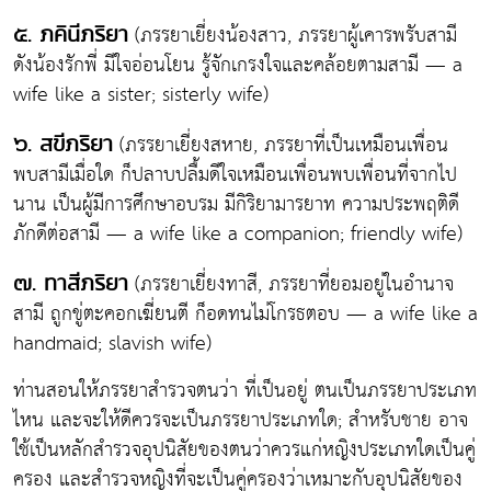
(ภรรยาเยี่ยงน้องสาว, ภรรยาผู้เคารพรับสามี
๕. ภคินีภริยา
ดังน้องรักพี่ มีใจอ่อนโยน รู้จักเกรงใจและคล้อยตามสามี — a
wife like a sister; sisterly wife)
(ภรรยาเยี่ยงสหาย, ภรรยาที่เป็นเหมือนเพื่อน
๖. สขีภริยา
พบสามีเมื่อใด ก็ปลาบปลื้มดีใจเหมือนเพื่อนพบเพื่อนที่จากไป
นาน เป็นผู้มีการศึกษาอบรม มีกิริยามารยาท ความประพฤติดี
ภักดีต่อสามี — a wife like a companion; friendly wife)
(ภรรยาเยี่ยงทาสี, ภรรยาที่ยอมอยู่ในอำนาจ
๗. ทาสีภริยา
สามี ถูกขู่ตะคอกเฆี่ยนตี ก็อดทนไม่โกรธตอบ — a wife like a
handmaid; slavish wife)
ท่านสอนให้ภรรยาสำรวจตนว่า ที่เป็นอยู่ ตนเป็นภรรยาประเภท
ไหน และจะให้ดีควรจะเป็นภรรยาประเภทใด; สำหรับชาย อาจ
ใช้เป็นหลักสำรวจอุปนิสัยของตนว่าควรแก่หญิงประเภทใดเป็นคู่
ครอง และสำรวจหญิงที่จะเป็นคู่ครองว่าเหมาะกับอุปนิสัยของ