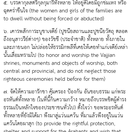
๕. บรรดากุลสตรีกุลกุมารีทั้งหลาย ให้อยู่ดีโดยมิถูกข่มเหง หรือ
ฉุดคร่าขืนใจ (the women and girls of the families are
to dwell without being forced or abducted)
๖. เคารพสักการะบูชาเจดีย์ (ปูชนียสถานและปูชนียวัตถุ ตลอด
ถึงอนุสาวรีย์ต่างๆ) ของวัชชี (ประจำชาติ) ทั้งหลาย ทั้งภายใน
และภายนอก ไม่ปล่อยให้ธรรมิกพลีที่เคยให้เคยทำแก่เจดีย์เหล่า
นั้นเสื่อมทรามไป (to honor and worship the Vajjian
shrines, monuments and objects of worship, both
central and provincial, and do not neglect those
righteous ceremonies held before for them)
๗. จัดให้ความอารักขา คุ้มครอง ป้องกัน อันชอบธรรม แก่พระ
อรหันต์ทั้งหลาย (ในที่นี้กินความกว้าง หมายถึงบรรพชิตผู้ดำรง
ธรรมเป็นหลักใจของประชาชนทั่วไป) ตั้งใจว่า ขอพระอรหันต์
ทั้งหลายที่ยังมิได้มา พึงมาสู่แว่นแคว้น ที่มาแล้วพึงอยู่ในแว่น
แคว้นโดยผาสุก (to provide the rightful protection,
shelter and support for the Arahants and wish that