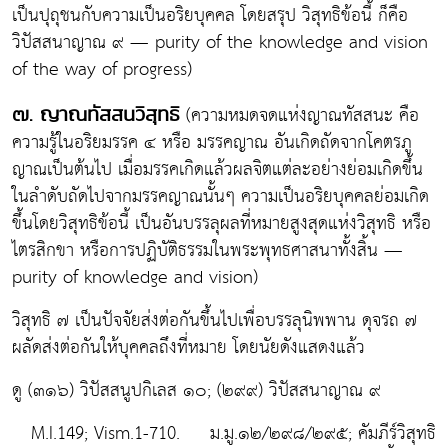
เป็นปุถุชนกับความเป็นอริยบุคคล โดยสรุป วิสุทธิข้อนี้ ก็คือ
วิปัสสนาญาณ ๙ — purity of the knowledge and vision
of the way of progress)
(ความหมดจดแห่งญาณทัสสนะ คือ
๗. ญาณทัสสนวิสุทธิ
ความรู้ในอริยมรรค ๔ หรือ มรรคญาณ อันเกิดถัดจากโคตรภู
ญาณเป็นต้นไป เมื่อมรรคเกิดแล้วผลจิตแต่ละอย่างย่อมเกิดขึ้น
ในลำดับถัดไปจากมรรคญาณนั้นๆ ความเป็นอริยบุคคลย่อมเกิด
ขึ้นโดยวิสุทธิข้อนี้ เป็นอันบรรลุผลที่หมายสูงสุดแห่งวิสุทธิ หรือ
ไตรสิกขา หรือการปฏิบัติธรรมในพระพุทธศาสนาทั้งสิ้น —
purity of knowledge and vision)
วิสุทธิ ๗ เป็นปัจจัยส่งต่อกันขึ้นไปเพื่อบรรลุนิพพาน ดุจรถ ๗
ผลัดส่งต่อกันให้บุคคลถึงที่หมาย โดยนัยดังแสดงแล้ว
ดู (๓๑๖) วิปัสสนูปกิเลส ๑๐; (๒๙๙) วิปัสสนาญาณ ๙
M.I.149; Vism.1-710. ม.มู.๑๒/๒๙๘/๒๙๕; คัมภีร์วิสุทธิ