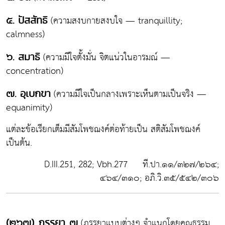
(ความสงบกายสงบใจ — tranquillity;
๕. ปัสสัทธิ
calmness)
(ความมีใจตั้งมั่น จิตแน่วในอารมณ์ —
๖. สมาธิ
concentration)
(ความมีใจเป็นกลางเพราะเห็นตามเป็นจริง —
๗. อุเบกขา
equanimity)
แต่ละข้อเรียกเต็มมีสัมโพชฌงค์ต่อท้ายเป็น สติสัมโพชฌงค์
เป็นต้น.
D.III.251, 282; Vbh.277 ที.ปา.๑๑/๓๒๗/๒๖๔;
๔๖๔/๓๑๐; อภิ.วิ.๓๕/๕๔๒/๓๐๖
(ภรรยาแบบต่างๆ จำแนกโดยคุณธรรม
(๒๖๗) ภรรยา ๗