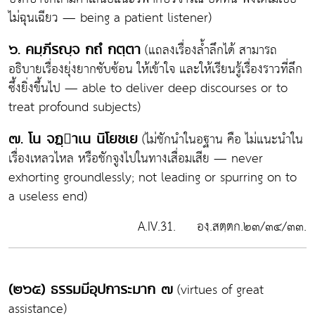
ไม่ฉุนเฉียว — being a patient listener)
(แถลงเรื่องล้ำลึกได้ สามารถ
๖. คมฺภีรญฺจ กถํ กตฺตา
อธิบายเรื่องยุ่งยากซับซ้อน ให้เข้าใจ และให้เรียนรู้เรื่องราวที่ลึก
ซึ้งยิ่งขึ้นไป — able to deliver deep discourses or to
treat profound subjects)
(ไม่ชักนำในอฐาน คือ ไม่แนะนำใน
๗. โน จฏฺาเน นิโยชเย
เรื่องเหลวไหล หรือชักจูงไปในทางเสื่อมเสีย — never
exhorting groundlessly; not leading or spurring on to
a useless end)
A.IV.31. องฺ.สตฺตก.๒๓/๓๔/๓๓.
(virtues of great
(๒๖๕) ธรรมมีอุปการะมาก ๗
assistance)