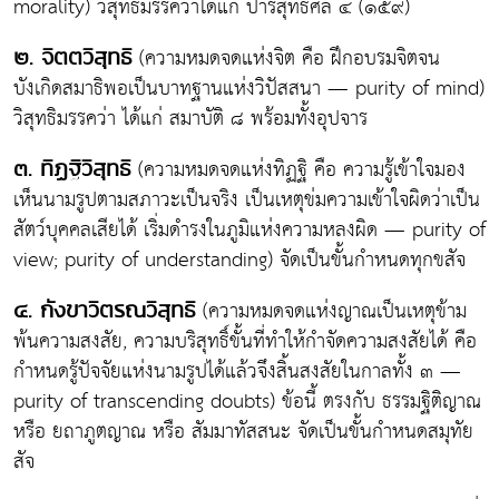
morality) วิสุทธิมรรคว่าได้แก่ ปาริสุทธิศีล ๔ (๑๕๙)
(ความหมดจดแห่งจิต คือ ฝึกอบรมจิตจน
๒. จิตตวิสุทธิ
บังเกิดสมาธิพอเป็นบาทฐานแห่งวิปัสสนา — purity of mind)
วิสุทธิมรรคว่า ได้แก่ สมาบัติ ๘ พร้อมทั้งอุปจาร
(ความหมดจดแห่งทิฏฐิ คือ ความรู้เข้าใจมอง
๓. ทิฏฐิวิสุทธิ
เห็นนามรูปตามสภาวะเป็นจริง เป็นเหตุข่มความเข้าใจผิดว่าเป็น
สัตว์บุคคลเสียได้ เริ่มดำรงในภูมิแห่งความหลงผิด — purity of
view; purity of understanding) จัดเป็นขั้นกำหนดทุกขสัจ
(ความหมดจดแห่งญาณเป็นเหตุข้าม
๔. กังขาวิตรณวิสุทธิ
พ้นความสงสัย, ความบริสุทธิ์ขั้นที่ทำให้กำจัดความสงสัยได้ คือ
กำหนดรู้ปัจจัยแห่งนามรูปได้แล้วจึงสิ้นสงสัยในกาลทั้ง ๓ —
purity of transcending doubts) ข้อนี้ ตรงกับ ธรรมฐิติญาณ
หรือ ยถาภูตญาณ หรือ สัมมาทัสสนะ จัดเป็นขั้นกำหนดสมุทัย
สัจ