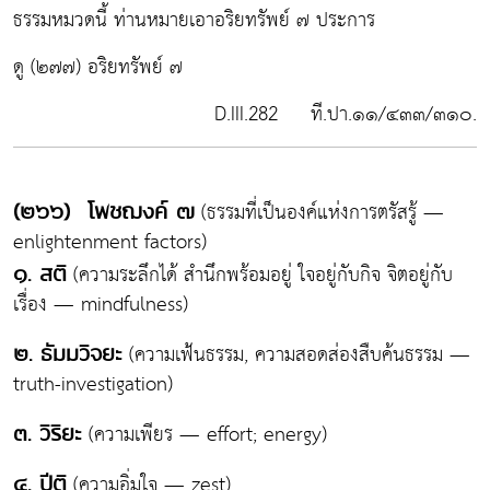
ธรรมหมวดนี้ ท่านหมายเอาอริยทรัพย์ ๗ ประการ
ดู (๒๗๗) อริยทรัพย์ ๗
D.III.282 ที.ปา.๑๑/๔๓๓/๓๑๐.
(ธรรมที่เป็นองค์แห่งการตรัสรู้ —
(๒๖๖) โพชฌงค์ ๗
enlightenment factors)
(ความระลึกได้ สำนึกพร้อมอยู่ ใจอยู่กับกิจ จิตอยู่กับ
๑. สติ
เรื่อง — mindfulness)
(ความเฟ้นธรรม, ความสอดส่องสืบค้นธรรม —
๒. ธัมมวิจยะ
truth-investigation)
(ความเพียร — effort; energy)
๓. วิริยะ
(ความอิ่มใจ — zest)
๔. ปีติ