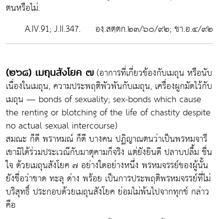
ตนหรือไม่.
A.IV.91; J.II.347. องฺ.สตฺตก.๒๓/๖๐/๙๒; ชา.อ.๔/๙๒
(อาการที่เกี่ยวข้องกับเมถุน หรือนับ
(๒๖๘) เมถุนสังโยค ๗
เนื่องในเมถุน, ความประพฤติพัวพันกับเมถุน, เครื่องผูกมัดไว้กับ
เมถุน — bonds of sexuality; sex-bonds which cause
the renting or blotching of the life of chastity despite
no actual sexual intercourse)
สมณะ ก็ดี พราหมณ์ ก็ดี บางคน ปฏิญาณตนว่าเป็นพรหมจารี
เขามิได้ร่วมประเวณีกับมาตุคามก็จริง แต่ยังยินดี ปลาบปลื้ม ชื่น
ใจ ด้วยเมถุนสังโยค ๗ อย่างใดอย่างหนึ่ง พรหมจรรย์ของผู้นั้น
ยังชื่อว่าขาด ทะลุ ด่าง พร้อย เป็นการประพฤติพรหมจรรย์ที่ไม่
บริสุทธิ์ ประกอบด้วยเมถุนสังโยค ย่อมไม่พ้นไปจากทุกข์ กล่าว
คือ