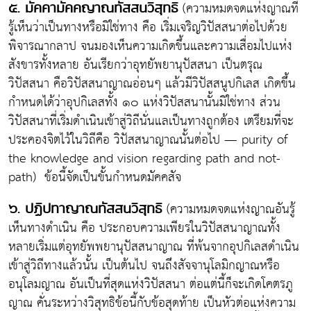
(ความหมดจดแห่งญาณที่
๕. มัคคามัคคญาณทัสสนวิสุทธิ
รู้เห็นว่าเป็นทางหรือมิใช่ทาง คือ เริ่มเจริญวิปัสสนาต่อไปด้วย
พิจารณากลาป จนมองเห็นความเกิดขึ้นและความเสื่อมไปแห่ง
สังขารทั้งหลาย อันเรียกว่าอุทยัพยานุปัสสนา เป็นตรุณ
วิปัสสนา คือวิปัสสนาญาณอ่อนๆ แล้วมีวิปัสสนูปกิเลส เกิดขึ้น
กำหนดได้ว่าอุปกิเลสทั้ง ๑๐ แห่งวิปัสสนานั้นมิใช่ทาง ส่วน
วิปัสสนาที่เริ่มดำเนินเข้าสู่วิถีนั่นแลเป็นทางถูกต้อง เตรียมที่จะ
ประคองจิตไว้ในวิถีคือ วิปัสสนาญาณนั้นต่อไป — purity of
the knowledge and vision regarding path and not-
path) ข้อนี้จัดเป็นขั้นกำหนดมัคคสัจ
(ความหมดจดแห่งญาณอันรู้
๖. ปฏิปทาญาณทัสสนวิสุทธิ
เห็นทางดำเนิน คือ ประกอบความเพียรในวิปัสสนาญาณทั้ง
หลายเริ่มแต่อุทยัพพยานุปัสสนาญาณ ที่พ้นจากอุปกิเลสดำเนิน
เข้าสู่วิถีทางแล้วนั้น เป็นต้นไป จนถึงสัจจานุโลมิกญาณหรือ
อนุโลมญาณ อันเป็นที่สุดแห่งวิปัสสนา ต่อแต่นี้ก็จะเกิดโคตรภู
ญาณ คั่นระหว่างวิสุทธิข้อนี้กับข้อสุดท้าย เป็นหัวต่อแห่งความ