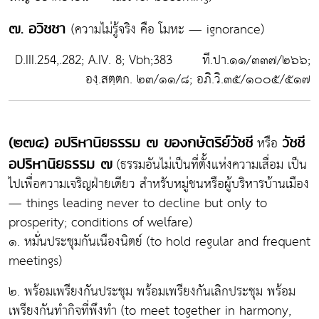
(ความไม่รู้จริง คือ โมหะ — ignorance)
๗.
อวิชชา
D.III.254,.282; A.IV. 8; Vbh;383 ที.ปา.๑๑/๓๓๗/๒๖๖;
องฺ.สตฺตก. ๒๓/๑๑/๘; อภิ.วิ.๓๕/๑๐๐๕/๕๑๗
หรือ
(๒๗๔) อปริหานิยธรรม ๗ ของกษัตริย์วัชชี
วัชชี
(ธรรมอันไม่เป็นที่ตั้งแห่งความเสื่อม เป็น
อปริหานิยธรรม ๗
ไปเพื่อความเจริญฝ่ายเดียว สำหรับหมู่ชนหรือผู้บริหารบ้านเมือง
— things leading never to decline but only to
prosperity; conditions of welfare)
๑. หมั่นประชุมกันเนืองนิตย์ (to hold regular and frequent
meetings)
๒. พร้อมเพรียงกันประชุม พร้อมเพรียงกันเลิกประชุม พร้อม
เพรียงกันทำกิจที่พึงทำ (to meet together in harmony,