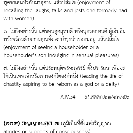
พูดจาเล่นหัวกับมาตุคาม แล้วปลื้มใจ (enjoyment of
recalling the laughs, talks and jests one formerly had
with women)
๖. ไม่ถึงอย่างนั้น แต่ชอบดูคฤหบดี หรือบุตรคฤหบดี ผู้เอิบอิ่ม
พรั่งพร้อมด้วยกามคุณทั้ง ๕ บำรุงบำเรอตนอยู่ แล้วปลื้มใจ
(enjoyment of seeing a householder or a
householder’s son indulging in sensual pleasures)
๗. ไม่ถึงอย่างนั้น แต่ประพฤติพรหมจรรย์ ตั้งปรารถนาเพื่อจะ
ได้เป็นเทพเจ้าหรือเทพองค์ใดองค์หนึ่ง (leading the life of
chastity aspiring to be reborn as a god or a deity)
A.IV.54 องฺ.สตฺตก.๒๓/๔๗/๕๖
(ภูมิเป็นที่ตั้งแห่งวิญญาณ —
(๒๖๙) วิญญาณฐิติ ๗
abodes or supports of consciousness)