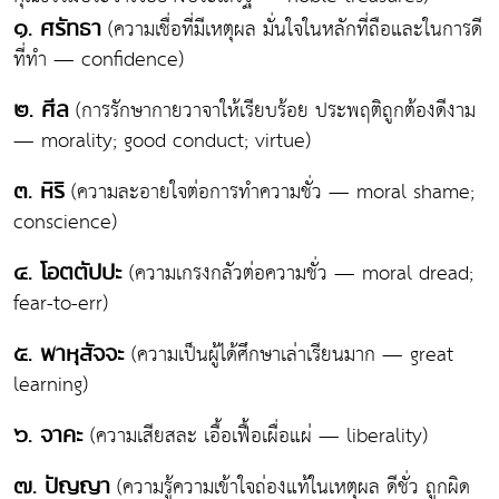
(ความเชื่อที่มีเหตุผล มั่นใจในหลักที่ถือและในการดี
๑. ศรัทธา
ที่ทำ — confidence)
(การรักษากายวาจาให้เรียบร้อย ประพฤติถูกต้องดีงาม
๒. ศีล
— morality; good conduct; virtue)
(ความละอายใจต่อการทำความชั่ว — moral shame;
๓. หิริ
conscience)
(ความเกรงกลัวต่อความชั่ว — moral dread;
๔. โอตตัปปะ
fear-to-err)
(ความเป็นผู้ได้ศึกษาเล่าเรียนมาก — great
๕. พาหุสัจจะ
learning)
(ความเสียสละ เอื้อเฟื้อเผื่อแผ่ — liberality)
๖. จาคะ
(ความรู้ความเข้าใจถ่องแท้ในเหตุผล ดีชั่ว ถูกผิด
๗. ปัญญา