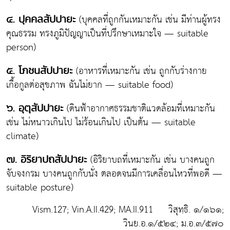
(บุคคลที่ถูกกันเหมาะกัน เช่น มีท่านผู้ทรง
๔. ปุคคลสัปปายะ
คุณธรรม ทรงภูมิปัญญาเป็นที่ปรึกษาเหมาะใจ — suitable
person)
(อาหารที่เหมาะกัน เช่น ถูกกับร่างกาย
๕. โภชนสัปปายะ
เกื้อกูลต่อสุขภาพ ฉันไม่ยาก — suitable food)
(ดินฟ้าอากาศธรรมชาติแวดล้อมที่เหมาะกัน
๖. อุตุสัปปายะ
เช่น ไม่หนาวเกินไป ไม่ร้อนเกินไป เป็นต้น — suitable
climate)
(อิริยาบถที่เหมาะกัน เช่น บางคนถูก
๗. อิริยาปถสัปปายะ
จับจงกรม บางคนถูกกับนั่ง ตลอดจนมีการเคลื่อนไหวที่พอดี —
suitable posture)
Vism.127; Vin.A.II.429; MA.II.911 วิสุทฺธิ. ๑/๑๖๑;
วินย.อ.๑/๕๒๔; ม.อ.๓/๕๗๐