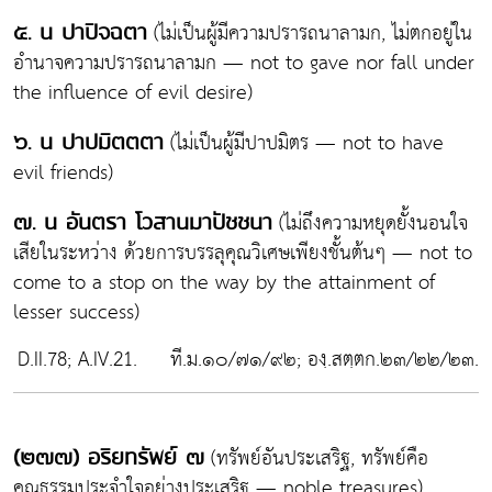
(ไม่เป็นผู้มีความปรารถนาลามก, ไม่ตกอยู่ใน
๕. น ปาปิจฉตา
อำนาจความปรารถนาลามก — not to gave nor fall under
the influence of evil desire)
(ไม่เป็นผู้มีปาปมิตร — not to have
๖. น ปาปมิตตตา
evil friends)
(ไม่ถึงความหยุดยั้งนอนใจ
๗. น อันตรา โวสานมาปัชชนา
เสียในระหว่าง ด้วยการบรรลุคุณวิเศษเพียงชั้นต้นๆ — not to
come to a stop on the way by the attainment of
lesser success)
D.II.78; A.IV.21. ที.ม.๑๐/๗๑/๙๒; องฺ.สตฺตก.๒๓/๒๒/๒๓.
(ทรัพย์อันประเสริฐ, ทรัพย์คือ
(๒๗๗) อริยทรัพย์ ๗
คุณธรรมประจำใจอย่างประเสริฐ — noble treasures)