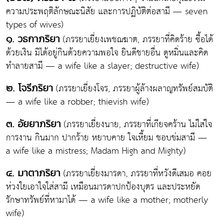
ความประพฤติลักษณะนิสัย และการปฏิบัติต่อสามี — seven
types of wives)
(ภรรยาเยี่ยงเพชฌฆาต, ภรรยาที่คิดร้าย ซื้อได้
๑. วธกาภริยา
ด้วยเงิน มิได้อยู่กินด้วยความพอใจ ยินดีชายอื่น ดูหมิ่นและคิด
ทำลายสามี — a wife like a slayer; destructive wife)
(ภรรยาเยี่ยงโจร, ภรรยาผู้ล้างผลาญทรัพย์สมบัติ
๒. โจรีภริยา
— a wife like a robber; thievish wife)
(ภรรยาเยี่ยงนาย, ภรรยาที่เกียจคร้าน ไม่ใส่ใจ
๓. อัยยาภริยา
การงาน กินมาก ปากร้าย หยาบคาย ใจเหี้ยม ชอบข่มสามี —
a wife like a mistress; Madam High and Mighty)
(ภรรยาเยี่ยงมารดา, ภรรยาที่หวังดีเสมอ คอย
๔. มาตาภริยา
ห่วงใยเอาใจใส่สามี เหมือนมารดาปกป้องบุตร และประหยัด
รักษาทรัพย์ที่หามาได้ — a wife like a mother; motherly
wife)