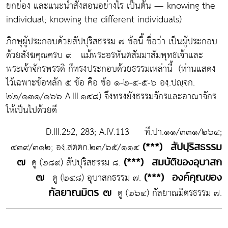
ยกย่อง และแนะนำสั่งสอนอย่างไร เป็นต้น — knowing the
individual; knowing the different individuals)
ภิกษุผู้ประกอบด้วยสัปปุริสธรรม ๗ ข้อนี้ ชื่อว่า เป็นผู้ประกอบ
ด้วยสังฆคุณครบ ๙ แม้พระอรหันตสัมมาสัมพุทธเจ้าและ
พระเจ้าจักรพรรดิ ก็ทรงประกอบด้วยธรรมเหล่านี้ (ท่านแสดง
ไว้เฉพาะข้อหลัก ๕ ข้อ คือ ข้อ ๑-๒-๔-๕-๖ องฺ.ปญฺจก.
๒๒/๑๓๑/๑๖๖ A.III.๑๔๘) จึงทรงยังธรรมจักรและอาณาจักร
ให้เป็นไปด้วยดี
D.III.252, 283; A.IV.113 ที.ปา.๑๑/๓๓๑/๒๖๔;
๔๓๙/๓๑๒; องฺ.สตฺตก.๒๓/๖๕/๑๑๔
(***) สัปปุริสธรรม
ดู (๒๘๙) สัปปุริสธรรม ๘.
๗
(***) สมบัติของอุบาสก
ดู (๒๔๘) อุบาสกธรรม ๗.
๗
(***) องค์คุณของ
ดู (๒๖๔) กัลยาณมิตรธรรม ๗.
กัลยาณมิตร ๗